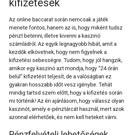
kifizetések
Az online baccarat során nemcsak a játék
menete fontos, hanem az is, hogy miként tudsz
pénzt betenni, illetve kivenni a kaszinó
számládról. Az egyik legnagyobb hibát, amit a
kezdők elkövetnek, hogy nem figyelnek a
kifizetési sebességre. Tudom, hogy jól hangzik,
amikor egy kaszinó azt mondja, hogy “24 órán
belül” kifizetést teljesít, de a valóságban ez
gyakran hosszabb időt vesz igénybe. Tehát
mindig tartsd szem előtt, hogy a kifizetés során
mi történik! Az én ajánlásom, hogy válassz olyan
kaszinót, amely e-pénztárcát használ, mert azok
azonnal elérhetőek, és nem kell heteket várni.
Pénzfelvételi lehetőségek