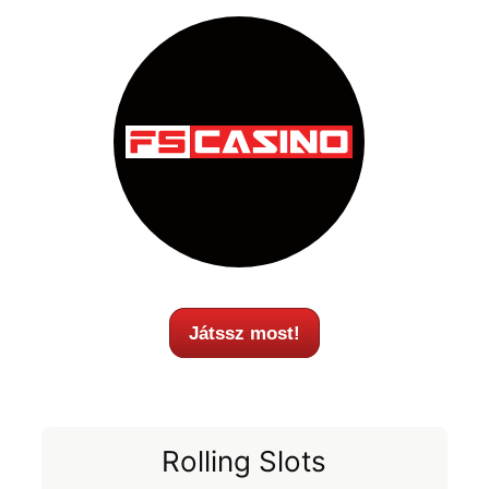
Játssz most!
Rolling Slots