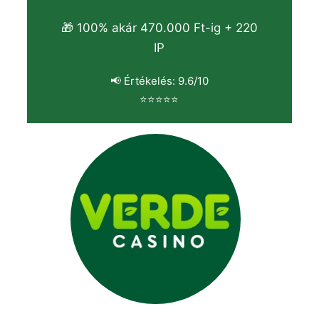
🎁 100% akár 470.000 Ft-ig + 220
IP
📢 Értékelés: 9.6/10
⭐⭐⭐⭐⭐