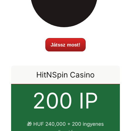
Játssz most!
HitNSpin Casino
200 IP
🎁 HUF 240,000 + 200 ingyenes