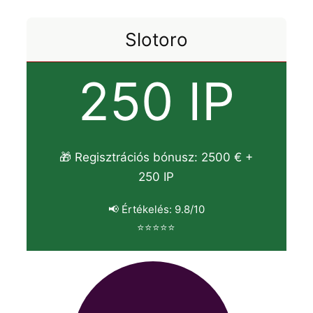
Slotoro
250 IP
🎁 Regisztrációs bónusz: 2500 € +
250 IP
📢 Értékelés: 9.8/10
⭐⭐⭐⭐⭐