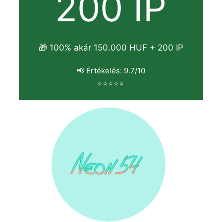
200 IP
🎁 100% akár 150.000 HUF + 200 IP
📢 Értékelés: 9.7/10
⭐⭐⭐⭐⭐