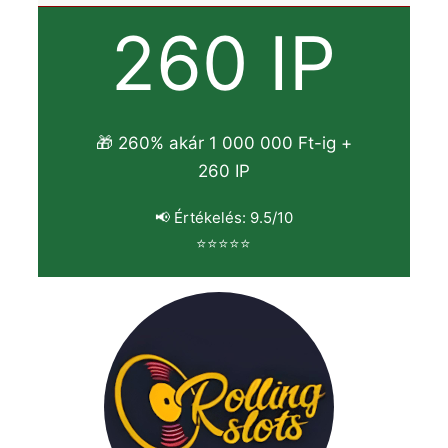
260 IP
🎁 260% akár 1 000 000 Ft-ig +
260 IP
📢 Értékelés: 9.5/10
⭐⭐⭐⭐⭐