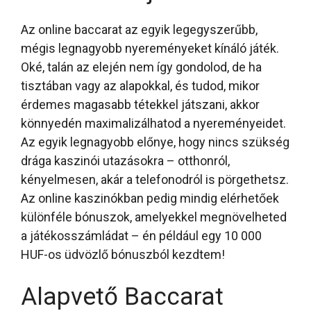
Az online baccarat az egyik legegyszerűbb,
mégis legnagyobb nyereményeket kínáló játék.
Oké, talán az elején nem így gondolod, de ha
tisztában vagy az alapokkal, és tudod, mikor
érdemes magasabb tétekkel játszani, akkor
könnyedén maximalizálhatod a nyereményeidet.
Az egyik legnagyobb előnye, hogy nincs szükség
drága kaszinói utazásokra – otthonról,
kényelmesen, akár a telefonodról is pörgethetsz.
Az online kaszinókban pedig mindig elérhetőek
különféle bónuszok, amelyekkel megnövelheted
a játékosszámládat – én például egy 10 000
HUF-os üdvözlő bónuszból kezdtem!
Alapvető Baccarat