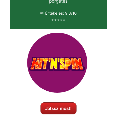
pörgetés
📢 Értékelés: 9.3/10
⭐⭐⭐⭐⭐
Játssz most!