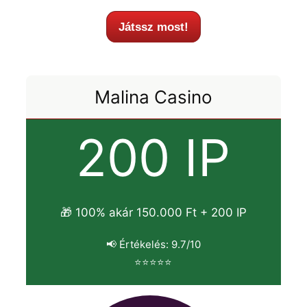
Játssz most!
Malina Casino
200 IP
🎁 100% akár 150.000 Ft + 200 IP
📢 Értékelés: 9.7/10
⭐⭐⭐⭐⭐