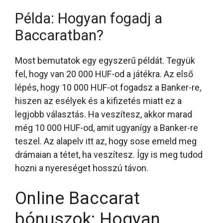
Példa: Hogyan fogadj a
Baccaratban?
Most bemutatok egy egyszerű példát. Tegyük
fel, hogy van 20 000 HUF-od a játékra. Az első
lépés, hogy 10 000 HUF-ot fogadsz a Banker-re,
hiszen az esélyek és a kifizetés miatt ez a
legjobb választás. Ha veszítesz, akkor marad
még 10 000 HUF-od, amit ugyanígy a Banker-re
teszel. Az alapelv itt az, hogy sose emeld meg
drámaian a tétet, ha veszítesz. Így is meg tudod
hozni a nyereséget hosszú távon.
Online Baccarat
bónuszok: Hogyan