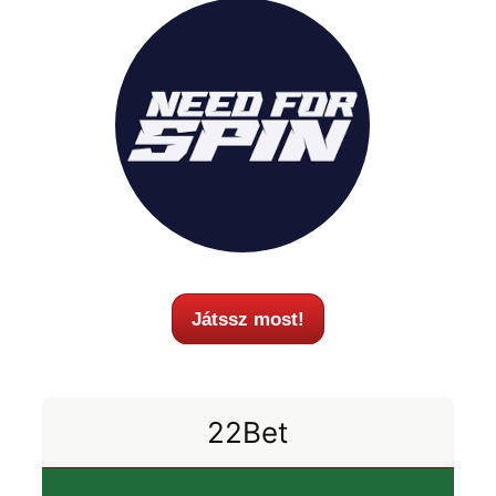
Játssz most!
22Bet