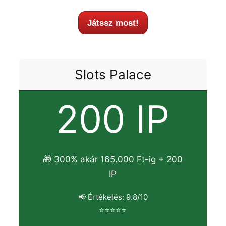
Játssz most!
Slots Palace
200 IP
🎁 300% akár 165.000 Ft-ig + 200
IP
📢 Értékelés: 9.8/10
⭐⭐⭐⭐⭐