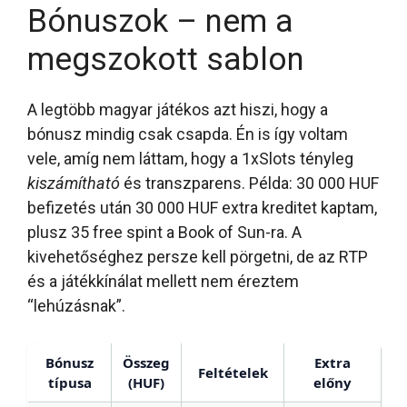
Bónuszok – nem a
megszokott sablon
A legtöbb magyar játékos azt hiszi, hogy a
bónusz mindig csak csapda. Én is így voltam
vele, amíg nem láttam, hogy a 1xSlots tényleg
kiszámítható
és transzparens. Példa: 30 000 HUF
befizetés után 30 000 HUF extra kreditet kaptam,
plusz 35 free spint a Book of Sun-ra. A
kivehetőséghez persze kell pörgetni, de az RTP
és a játékkínálat mellett nem éreztem
“lehúzásnak”.
Bónusz
Összeg
Extra
Feltételek
típusa
(HUF)
előny