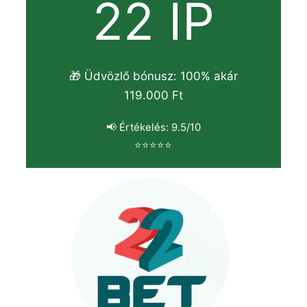
22 IP
🎁 Üdvözlő bónusz: 100% akár
119.000 Ft
📢 Értékelés: 9.5/10
⭐⭐⭐⭐⭐