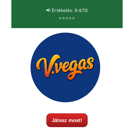
📢 Értékelés: 9.4/10
⭐⭐⭐⭐⭐
Játssz most!