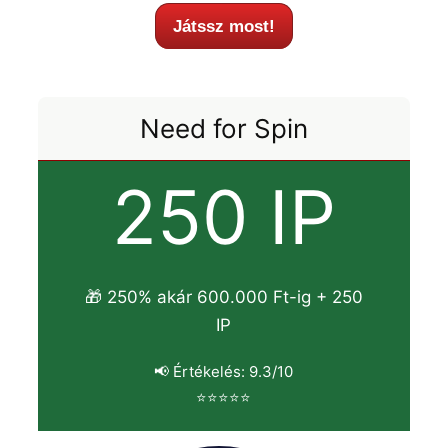
Játssz most!
Need for Spin
250 IP
🎁 250% akár 600.000 Ft-ig + 250
IP
📢 Értékelés: 9.3/10
⭐⭐⭐⭐⭐