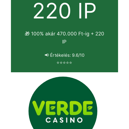
220 IP
🎁 100% akár 470.000 Ft-ig + 220
IP
📢 Értékelés: 9.6/10
⭐⭐⭐⭐⭐