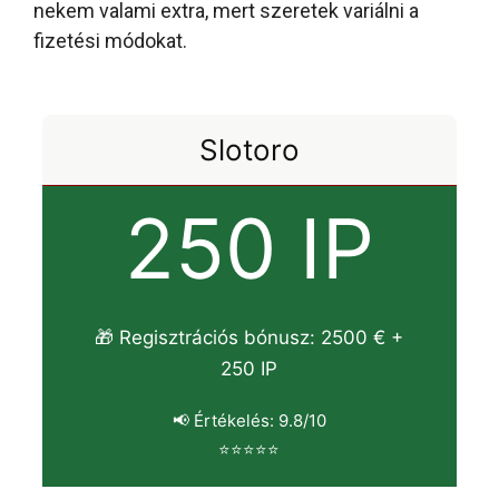
nekem valami extra, mert szeretek variálni a
fizetési módokat.
Slotoro
250 IP
🎁 Regisztrációs bónusz: 2500 € +
250 IP
📢 Értékelés: 9.8/10
⭐⭐⭐⭐⭐