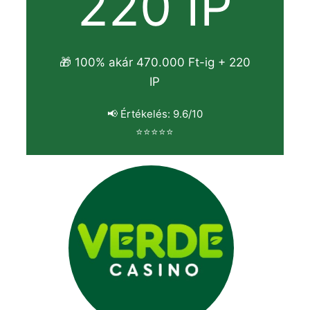
220 IP
🎁 100% akár 470.000 Ft-ig + 220
IP
📢 Értékelés: 9.6/10
⭐⭐⭐⭐⭐