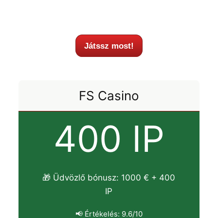
Játssz most!
FS Casino
400 IP
🎁 Üdvözlő bónusz: 1000 € + 400
IP
📢 Értékelés: 9.6/10