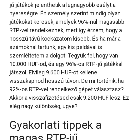
jű játékok jelenthetik a legnagyobb esélyt a
nyereségre. Én személy szerint mindig olyan
játékokat keresek, amelyek 96%-nál magasabb
RTP-vel rendelkeznek, mert így érzem, hogy a
hosszú távú kockázatom kisebb. És ha már a
számoknál tartunk, egy kis példával is
szemléltetem a dolgot: Tegyük fel, hogy van
10.000 HUF-od, és egy 96%-os RTP-jű játékkal
játszol. Elvileg 9.600 HUF-ot kellene
visszakapnod hosszú távon. De mi történik, ha
92%-os RTP-vel rendelkező gépet választasz?
Akkor a visszafizetésed csak 9.200 HUF lesz. Ez
elég nagy különbség, ugye?
Gyakorlati tippek a
magas RTP-jű