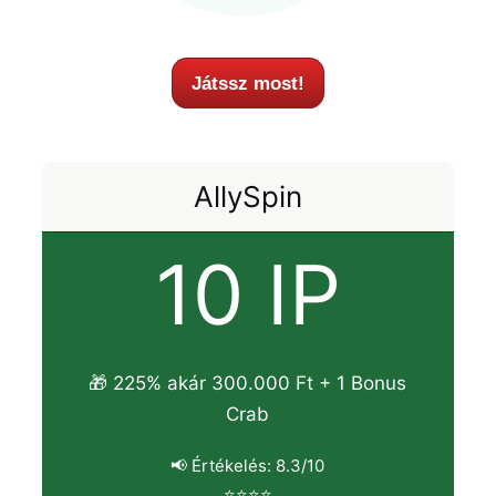
Játssz most!
AllySpin
10 IP
🎁 225% akár 300.000 Ft + 1 Bonus
Crab
📢 Értékelés: 8.3/10
⭐⭐⭐⭐