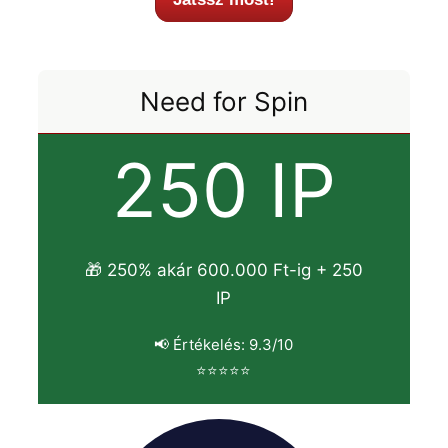
Need for Spin
250 IP
🎁 250% akár 600.000 Ft-ig + 250
IP
📢 Értékelés: 9.3/10
⭐⭐⭐⭐⭐