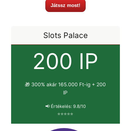
Játssz most!
Slots Palace
200 IP
🎁 300% akár 165.000 Ft-ig + 200
IP
📢 Értékelés: 9.8/10
⭐⭐⭐⭐⭐