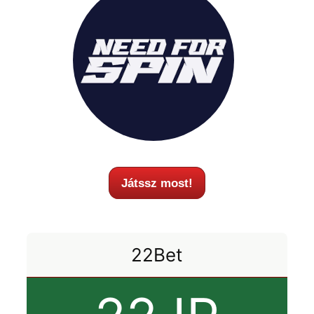
Játssz most!
22Bet