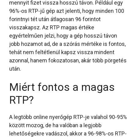
mennyit fizet vissza hosszú távon. Például egy
96%-os RTP-jű gép azt jelenti, hogy minden 100
forintnyi tét után átlagosan 96 forintot
visszakapsz. Az RTP magas értéke
egyértelműen jelzi, hogy a gép hosszú távon
jobb hozamot ad, de a szórás mértéke is fontos,
tehát nem feltétlenül kapsz vissza mindent
azonnal, hanem fokozatosan, akár több pörgetés
után.
Miért fontos a magas
RTP?
A legtöbb online nyerőgép RTP-je valahol 90-95%
között mozog, de ha valóban a legjobb
lehetőségekre vadászol, akkor a 96-98%-os RTP-