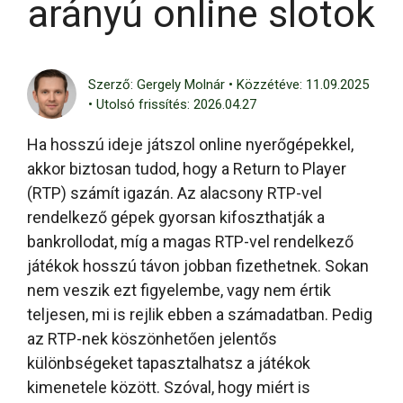
arányú online slotok
Szerző: Gergely Molnár • Közzétéve: 11.09.2025
• Utolsó frissítés: 2026.04.27
Ha hosszú ideje játszol online nyerőgépekkel,
akkor biztosan tudod, hogy a Return to Player
(RTP) számít igazán. Az alacsony RTP-vel
rendelkező gépek gyorsan kifoszthatják a
bankrollodat, míg a magas RTP-vel rendelkező
játékok hosszú távon jobban fizethetnek. Sokan
nem veszik ezt figyelembe, vagy nem értik
teljesen, mi is rejlik ebben a számadatban. Pedig
az RTP-nek köszönhetően jelentős
különbségeket tapasztalhatsz a játékok
kimenetele között. Szóval, hogy miért is