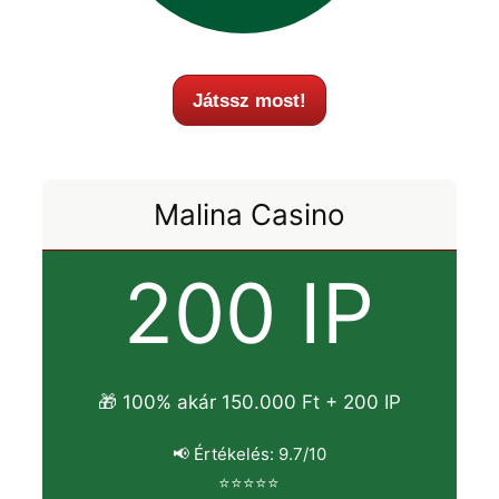
Játssz most!
Malina Casino
200 IP
🎁 100% akár 150.000 Ft + 200 IP
📢 Értékelés: 9.7/10
⭐⭐⭐⭐⭐