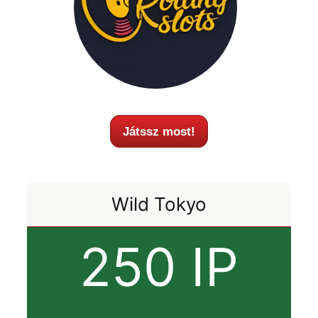
Játssz most!
Wild Tokyo
250 IP