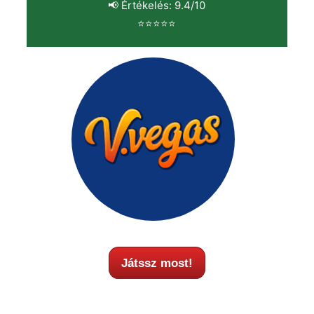
📢 Értékelés: 9.4/10
⭐⭐⭐⭐⭐
Játssz most!