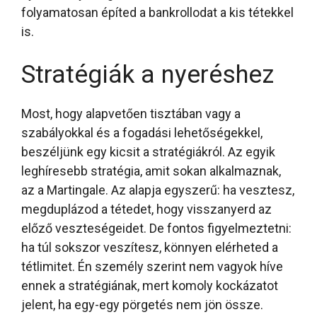
folyamatosan építed a bankrollodat a kis tétekkel
is.
Stratégiák a nyeréshez
Most, hogy alapvetően tisztában vagy a
szabályokkal és a fogadási lehetőségekkel,
beszéljünk egy kicsit a stratégiákról. Az egyik
leghíresebb stratégia, amit sokan alkalmaznak,
az a Martingale. Az alapja egyszerű: ha vesztesz,
megduplázod a tétedet, hogy visszanyerd az
előző veszteségeidet. De fontos figyelmeztetni:
ha túl sokszor veszítesz, könnyen elérheted a
tétlimitet. Én személy szerint nem vagyok híve
ennek a stratégiának, mert komoly kockázatot
jelent, ha egy-egy pörgetés nem jön össze.