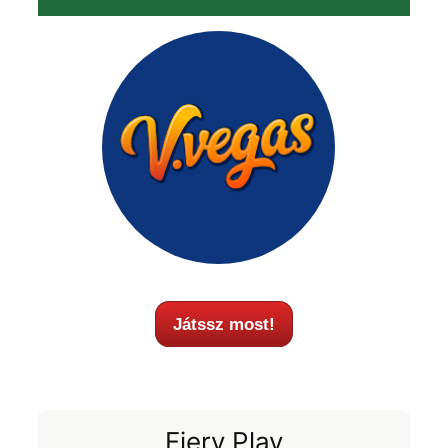
Játssz most!
Fiery Play