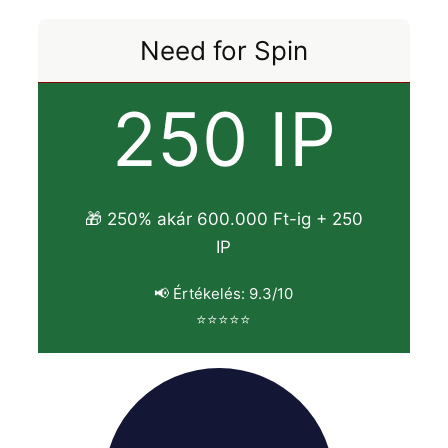
Need for Spin
250 IP
🎁 250% akár 600.000 Ft-ig + 250
IP
📢 Értékelés: 9.3/10
⭐⭐⭐⭐⭐