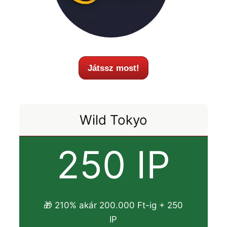
Játssz most!
Wild Tokyo
250 IP
🎁 210% akár 200.000 Ft-ig + 250
IP