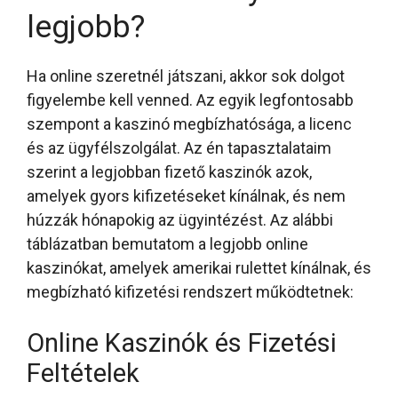
legjobb?
Ha online szeretnél játszani, akkor sok dolgot
figyelembe kell venned. Az egyik legfontosabb
szempont a kaszinó megbízhatósága, a licenc
és az ügyfélszolgálat. Az én tapasztalataim
szerint a legjobban fizető kaszinók azok,
amelyek gyors kifizetéseket kínálnak, és nem
húzzák hónapokig az ügyintézést. Az alábbi
táblázatban bemutatom a legjobb online
kaszinókat, amelyek amerikai rulettet kínálnak, és
megbízható kifizetési rendszert működtetnek:
Online Kaszinók és Fizetési
Feltételek