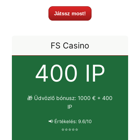
Játssz most!
FS Casino
400 IP
🎁 Üdvözlő bónusz: 1000 € + 400
IP
📢 Értékelés: 9.6/10
⭐⭐⭐⭐⭐