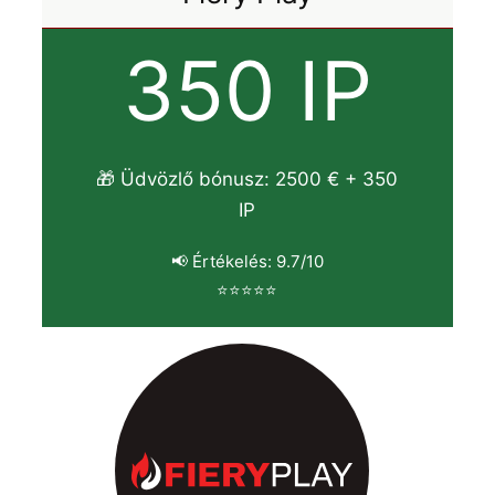
350 IP
🎁 Üdvözlő bónusz: 2500 € + 350
IP
📢 Értékelés: 9.7/10
⭐⭐⭐⭐⭐