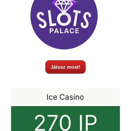
Játssz most!
Ice Casino
270 IP