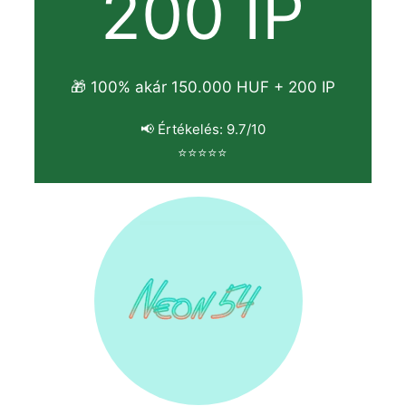
200 IP
🎁 100% akár 150.000 HUF + 200 IP
📢 Értékelés: 9.7/10
⭐⭐⭐⭐⭐