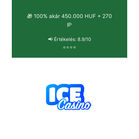
🎁 100% akár 450.000 HUF + 270
IP
📢 Értékelés: 8.9/10
⭐⭐⭐⭐