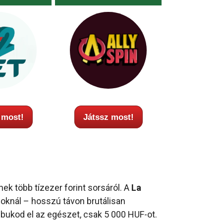
 most!
Játssz most!
ek több tízezer forint sorsáról. A
La
oknál – hosszú távon brutálisan
m bukod el az egészet, csak 5 000 HUF-ot.