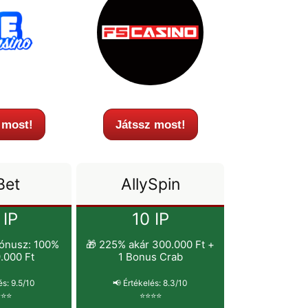
 most!
Játssz most!
Bet
AllySpin
 IP
10 IP
bónusz: 100%
🎁 225% akár 300.000 Ft +
9.000 Ft
1 Bonus Crab
és: 9.5/10
📢 Értékelés: 8.3/10
⭐⭐⭐
⭐⭐⭐⭐