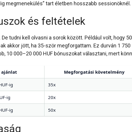
élig megmenekülés” tart életben hosszabb sessionöknél.
szok és feltételek
e tudni kell olvasni a sorok között. Például volt, hogy
k akkor jött, ha 35-ször megforgattam. Ez durván 1 750 0
, 10 000–20 000 HUF bónuszokat választani, mert könnyeb
 ajánlat
Megforgatási követelmény
HUF-ig
35x
UF-ig
20x
HUF-ig
50x
saság