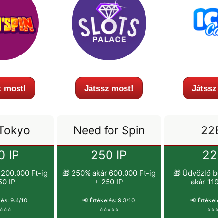
z most!
Játssz most!
Játssz
 Tokyo
Need for Spin
22
0 IP
250 IP
22
 200.000 Ft-ig
🎁 250% akár 600.000 Ft-ig
🎁 Üdvözlő 
50 IP
+ 250 IP
akár 11
lés: 9.4/10
📢 Értékelés: 9.3/10
📢 Értékel
⭐⭐⭐
⭐⭐⭐⭐⭐
⭐⭐