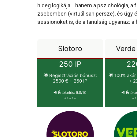
hideg logikája… hanem a pszichológia, a f
zsebemben (virtuálisan persze), és úgy 
sessionöket is, de a tanulság ugyanaz: a 
Slotoro
Verde
250 IP
22
🎁 Regisztrációs bónusz:
🎁 100% akár
2500 € + 250 IP
+ 2
📢 Értékelés: 9.8/10
📢 Értéke
⭐⭐⭐⭐⭐
⭐⭐