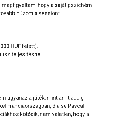
én megfigyeltem, hogy a saját pszichém
 tovább húzom a sessiont.
000 HUF felett).
sz teljesítésnél.
em ugyanaz a játék, mint amit addig
kel Franciaországban, Blaise Pascal
nciákhoz kötődik, nem véletlen, hogy a