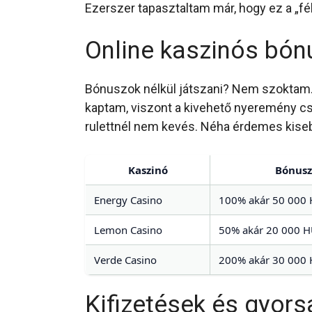
Ezerszer tapasztaltam már, hogy ez a „f
Online kaszinós bónu
Bónuszok nélkül játszani? Nem szoktam. D
kaptam, viszont a kivehető nyeremény csa
rulettnél nem kevés. Néha érdemes kisebb
Kaszinó
Bónusz
Energy Casino
100% akár 50 000 
Lemon Casino
50% akár 20 000 H
Verde Casino
200% akár 30 000 
Kifizetések és gyor