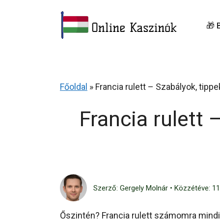
Skip
to
🎁 
content
Főoldal
»
Francia rulett – Szabályok, tipp
Francia rulett 
Szerző: Gergely Molnár • Közzétéve: 11.
Őszintén? Francia rulett számomra mindi