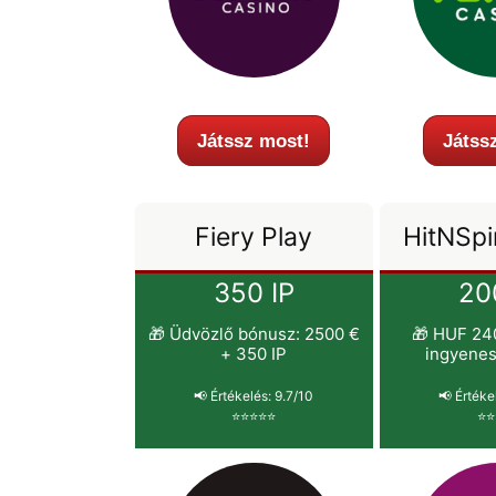
Játssz most!
Játss
Fiery Play
HitNSpi
350 IP
20
🎁 Üdvözlő bónusz: 2500 €
🎁 HUF 24
+ 350 IP
ingyenes
📢 Értékelés: 9.7/10
📢 Értéke
⭐⭐⭐⭐⭐
⭐⭐