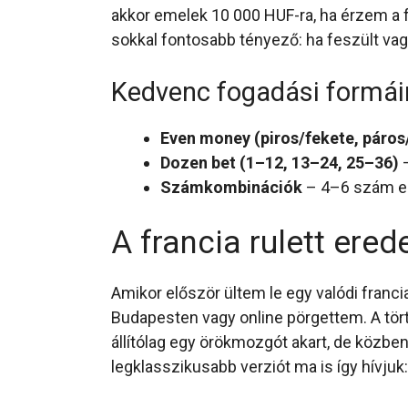
akkor emelek 10 000 HUF-ra, ha érzem a f
sokkal fontosabb tényező: ha feszült va
Kedvenc fogadási formá
Even money (piros/fekete, páros
Dozen bet (1–12, 13–24, 25–36)
–
Számkombinációk
– 4–6 szám eg
A francia rulett ere
Amikor először ültem le egy valódi franc
Budapesten vagy online pörgettem. A tört
állítólag egy örökmozgót akart, de közben
legklasszikusabb verziót ma is így hívjuk: 