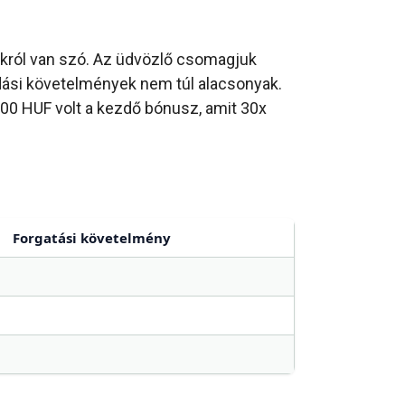
okról van szó. Az üdvözlő csomagjuk
adási követelmények nem túl alacsonyak.
00 HUF volt a kezdő bónusz, amit 30x
Forgatási követelmény