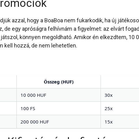
promóciók
djük azzal, hogy a BoaBoa nem fukarkodik, ha új játékos
z, de egy apróságra felhívnám a figyelmet: az elvárt fog
 játszol, könnyen megoldható. Amikor én elkezdtem, 10 0
em kell hozzá, de nem lehetetlen.
Összeg (HUF)
10 000 HUF
30x
100 FS
25x
200 000 HUF
15x