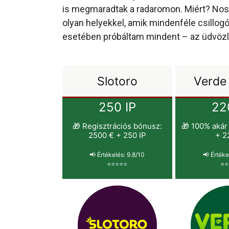
is megmaradtak a radaromon. Miért? Nos, 
olyan helyekkel, amik mindenféle csillogó
esetében próbáltam mindent – az üdvözl
Slotoro
Verde
250 IP
22
🎁 Regisztrációs bónusz:
🎁 100% akár
2500 € + 250 IP
+ 2
📢 Értékelés: 9.8/10
📢 Értéke
⭐⭐⭐⭐⭐
⭐⭐