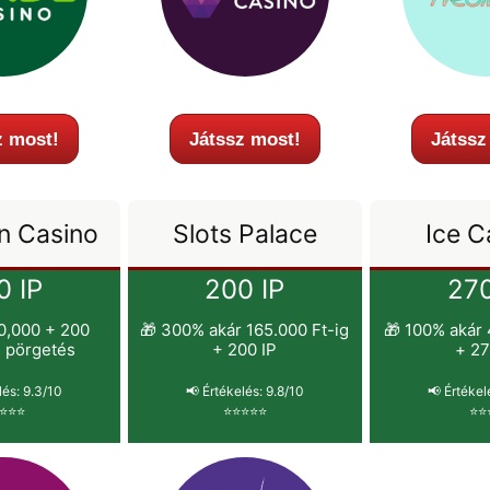
z most!
Játssz most!
Játssz
n Casino
Slots Palace
Ice C
0 IP
200 IP
270
0,000 + 200
🎁 300% akár 165.000 Ft-ig
🎁 100% akár
 pörgetés
+ 200 IP
+ 27
lés: 9.3/10
📢 Értékelés: 9.8/10
📢 Értékel
⭐⭐⭐
⭐⭐⭐⭐⭐
⭐⭐