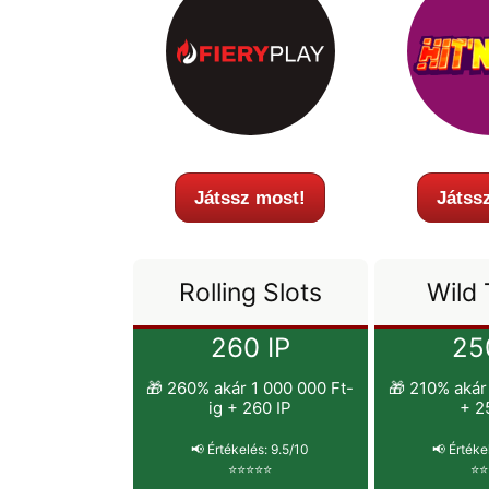
Játssz most!
Játss
Rolling Slots
Wild
260 IP
25
🎁 260% akár 1 000 000 Ft-
🎁 210% akár
ig + 260 IP
+ 2
📢 Értékelés: 9.5/10
📢 Értéke
⭐⭐⭐⭐⭐
⭐⭐