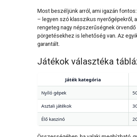
Most beszéljünk arról, ami igazán fontos:
– legyen szó klasszikus nyerőgépekről, as
rengeteg nagy népszerűségnek örvendő já
pörgetésekhez is lehetőség van. Az egyi
garantált.
Játékok választéka táblá
Játék kategória
Nyíló gépek
5
Asztali játékok
3
Élő kaszinó
2
Összességében, ha valaki megbízható, gy