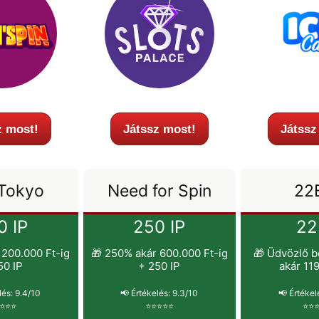
z most!
Játssz most!
Játssz
 Tokyo
Need for Spin
22
0 IP
250 IP
22
 200.000 Ft-ig
🎁 250% akár 600.000 Ft-ig
🎁 Üdvözlő 
50 IP
+ 250 IP
akár 11
lés: 9.4/10
📢 Értékelés: 9.3/10
📢 Értékel
⭐⭐⭐
⭐⭐⭐⭐⭐
⭐⭐