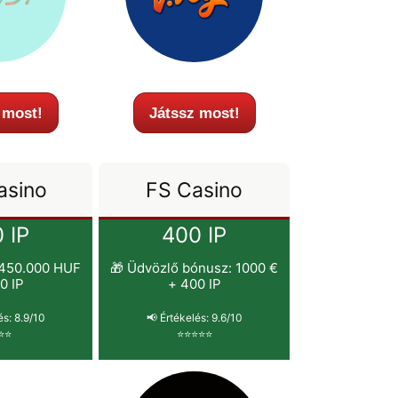
 most!
Játssz most!
asino
FS Casino
 IP
400 IP
 450.000 HUF
🎁 Üdvözlő bónusz: 1000 €
0 IP
+ 400 IP
és: 8.9/10
📢 Értékelés: 9.6/10
⭐⭐
⭐⭐⭐⭐⭐