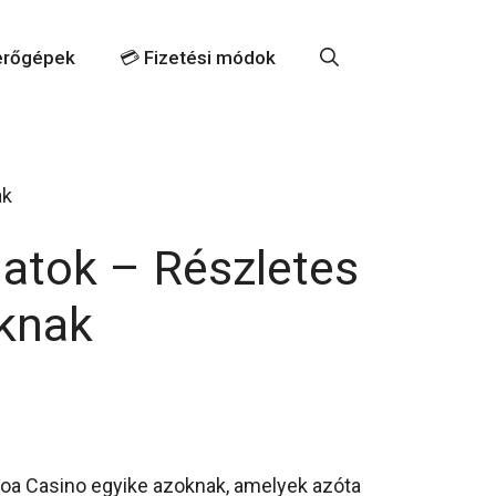
yerőgépek
💳 Fizetési módok
ak
atok – Részletes
oknak
Boa Casino egyike azoknak, amelyek azóta