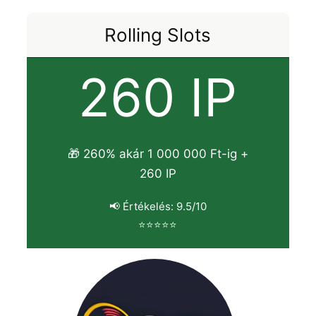
Rolling Slots
260 IP
🎁 260% akár 1 000 000 Ft-ig +
260 IP
📢 Értékelés: 9.5/10
⭐⭐⭐⭐⭐