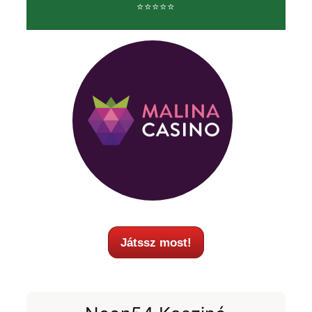
⭐⭐⭐⭐⭐
Játssz most!