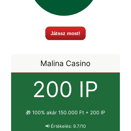
Játssz most!
Malina Casino
200 IP
🎁 100% akár 150.000 Ft + 200 IP
📢 Értékelés: 9.7/10