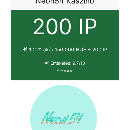
Neon54 Kaszinó
200 IP
🎁 100% akár 150.000 HUF + 200 IP
📢 Értékelés: 9.7/10
⭐⭐⭐⭐⭐