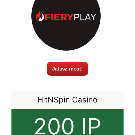
Játssz most!
HitNSpin Casino
200 IP