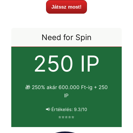
Játssz most!
Need for Spin
250 IP
🎁 250% akár 600.000 Ft-ig + 250
IP
📢 Értékelés: 9.3/10
⭐⭐⭐⭐⭐