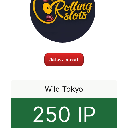
Játssz most!
Wild Tokyo
250 IP