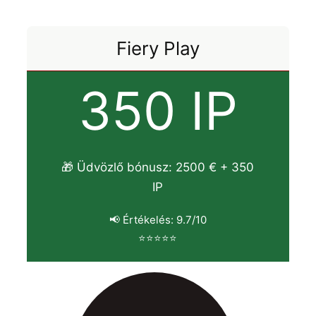
Fiery Play
350 IP
🎁 Üdvözlő bónusz: 2500 € + 350
IP
📢 Értékelés: 9.7/10
⭐⭐⭐⭐⭐