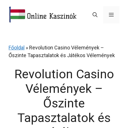
Skip
to
Menu
content
Főoldal
»
Revolution Casino Vélemények –
Őszinte Tapasztalatok és Játékos Vélemények
Revolution Casino
Vélemények –
Őszinte
Tapasztalatok és