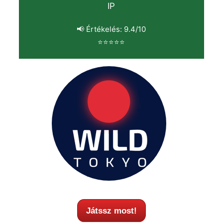
IP
📢 Értékelés: 9.4/10
⭐⭐⭐⭐⭐
Játssz most!