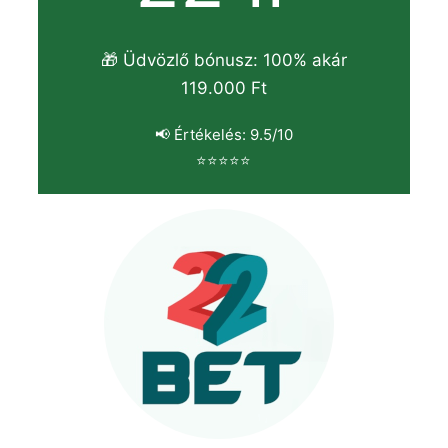
🎁 Üdvözlő bónusz: 100% akár
119.000 Ft
📢 Értékelés: 9.5/10
⭐⭐⭐⭐⭐