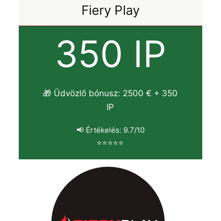
Fiery Play
350 IP
🎁 Üdvözlő bónusz: 2500 € + 350
IP
📢 Értékelés: 9.7/10
⭐⭐⭐⭐⭐