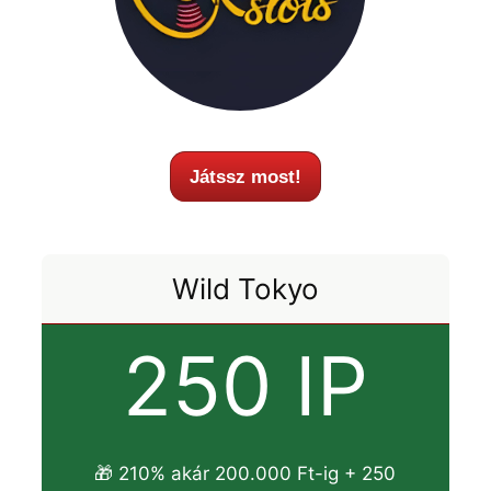
Játssz most!
Wild Tokyo
250 IP
🎁 210% akár 200.000 Ft-ig + 250