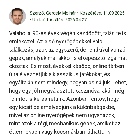
Szerző: Gergely Molnár • Közzétéve: 11.09.2025
• Utolsó frissítés: 2026.04.27
Valahol a ’90-es évek végén kezdődött, talán te is
emlékszel. Az első nyerőgépekkel való
találkozás, azok az egyszerű, de rendkívül vonzó
gépek, amelyek már akkor is elképesztő izgalmat
okoztak. És most, évekkel később, online térben
újra élvezhetjük a klasszikus játékokat, és
egyáltalán nem mindegy, hogyan csináljuk. Lehet,
hogy egy jól megválasztott kaszinóval akár még
forintot is kereshetünk. Azonban fontos, hogy
egy kicsit belemélyedjünk a különbségekbe,
mivel az online nyerőgépek nem ugyanazok,
mint azok a régi, mechanikus gépek, amiket az
éttermekben vagy kocsmákban láthattunk.