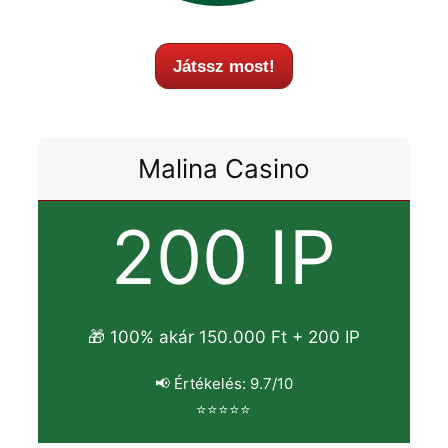
Játssz most!
Malina Casino
200 IP
🎁 100% akár 150.000 Ft + 200 IP
📢 Értékelés: 9.7/10
⭐⭐⭐⭐⭐