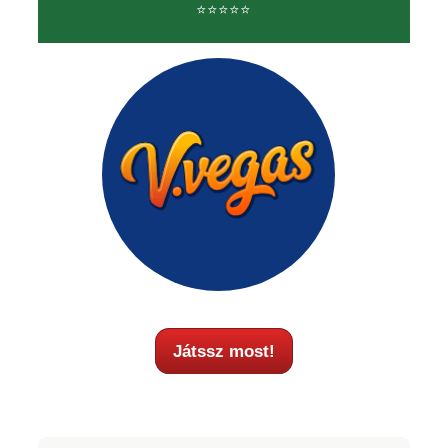
⭐⭐⭐⭐⭐
Játssz most!