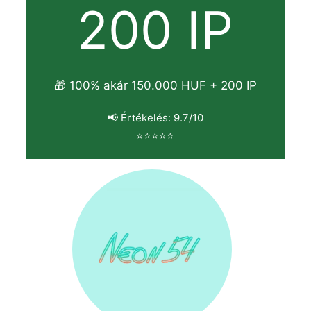
200 IP
🎁 100% akár 150.000 HUF + 200 IP
📢 Értékelés: 9.7/10
⭐⭐⭐⭐⭐