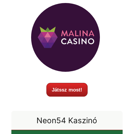
Játssz most!
Neon54 Kaszinó