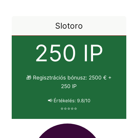
Slotoro
250 IP
🎁 Regisztrációs bónusz: 2500 € +
250 IP
📢 Értékelés: 9.8/10
⭐⭐⭐⭐⭐