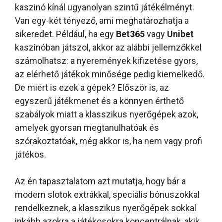
kaszinó kínál ugyanolyan szintű játékélményt.
Van egy-két tényező, ami meghatározhatja a
sikeredet. Például, ha egy
Bet365
vagy
Unibet
kaszinóban játszol, akkor az alábbi jellemzőkkel
számolhatsz: a nyeremények kifizetése gyors,
az elérhető játékok minősége pedig kiemelkedő.
De miért is ezek a gépek? Először is, az
egyszerű játékmenet és a könnyen érthető
szabályok miatt a klasszikus nyerőgépek azok,
amelyek gyorsan megtanulhatóak és
szórakoztatóak, még akkor is, ha nem vagy profi
játékos.
Az én tapasztalatom azt mutatja, hogy bár a
modern slotok extrákkal, speciális bónuszokkal
rendelkeznek, a klasszikus nyerőgépek sokkal
inkább azokra a játékosokra koncentrálnak, akik