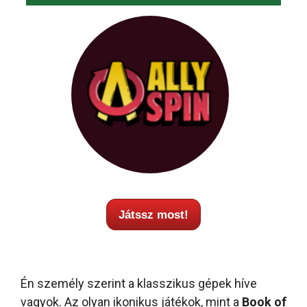
Játssz most!
Én személy szerint a klasszikus gépek híve
vagyok. Az olyan ikonikus játékok, mint a
Book of