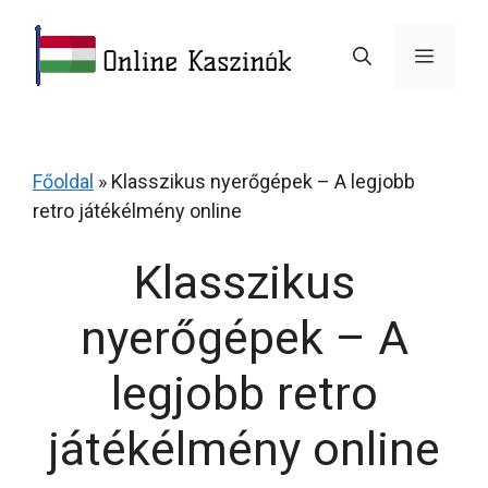
Skip
to
Menu
content
Főoldal
»
Klasszikus nyerőgépek – A legjobb
retro játékélmény online
Klasszikus
nyerőgépek – A
legjobb retro
játékélmény online