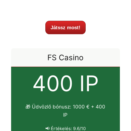
Játssz most!
FS Casino
400 IP
🎁 Üdvözlő bónusz: 1000 € + 400
IP
📢 Értékelés: 9.6/10