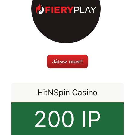
Játssz most!
HitNSpin Casino
200 IP