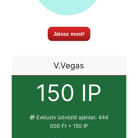
Játssz most!
V.Vegas
150 IP
🎁 Exkluzív üdvözlő ajánlat: 444
000 Ft + 150 IP