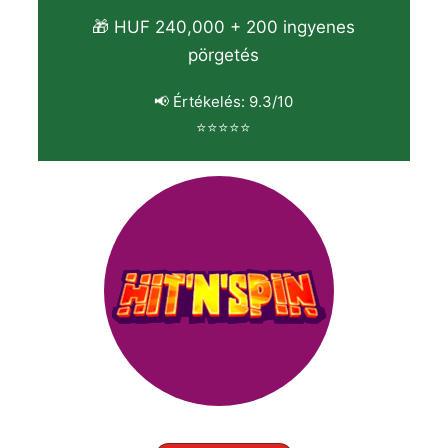
🎁 HUF 240,000 + 200 ingyenes
pörgetés
📢 Értékelés: 9.3/10
⭐⭐⭐⭐⭐