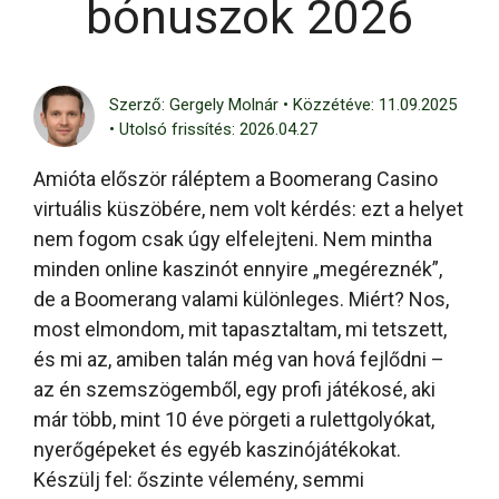
bónuszok 2026
Szerző: Gergely Molnár • Közzétéve: 11.09.2025
• Utolsó frissítés: 2026.04.27
Amióta először ráléptem a Boomerang Casino
virtuális küszöbére, nem volt kérdés: ezt a helyet
nem fogom csak úgy elfelejteni. Nem mintha
minden online kaszinót ennyire „megéreznék”,
de a Boomerang valami különleges. Miért? Nos,
most elmondom, mit tapasztaltam, mi tetszett,
és mi az, amiben talán még van hová fejlődni –
az én szemszögemből, egy profi játékosé, aki
már több, mint 10 éve pörgeti a rulettgolyókat,
nyerőgépeket és egyéb kaszinójátékokat.
Készülj fel: őszinte vélemény, semmi