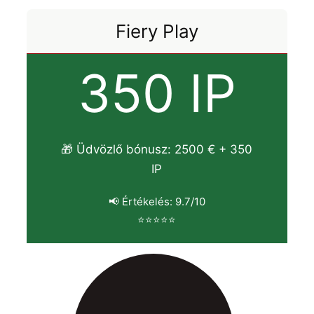
Fiery Play
350 IP
🎁 Üdvözlő bónusz: 2500 € + 350
IP
📢 Értékelés: 9.7/10
⭐⭐⭐⭐⭐