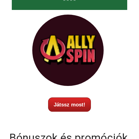
Játssz most!
Bónuszok és promóciók