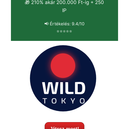
🎁 210% akár 200.000 Ft-ig + 250
IP
📢 Értékelés: 9.4/10
⭐⭐⭐⭐⭐
Játssz most!