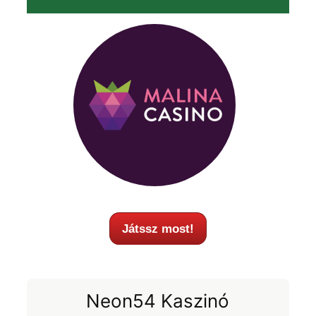
Játssz most!
Neon54 Kaszinó