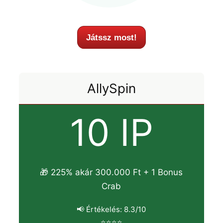
Játssz most!
AllySpin
10 IP
🎁 225% akár 300.000 Ft + 1 Bonus
Crab
📢 Értékelés: 8.3/10
⭐⭐⭐⭐