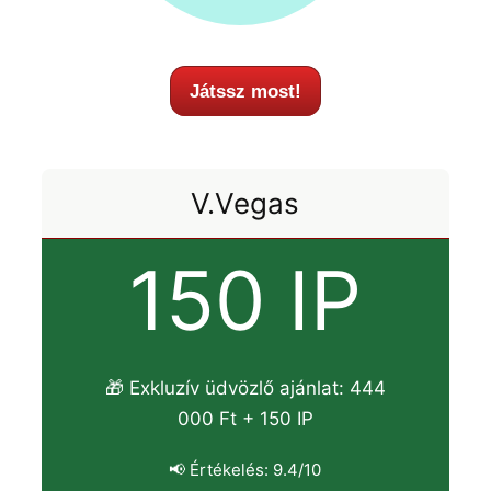
Játssz most!
V.Vegas
150 IP
🎁 Exkluzív üdvözlő ajánlat: 444
000 Ft + 150 IP
📢 Értékelés: 9.4/10