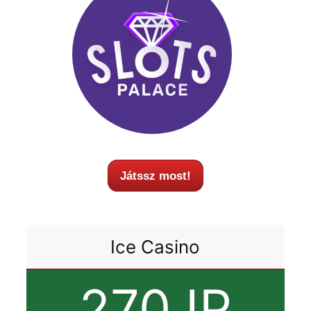
Játssz most!
Ice Casino
270 IP