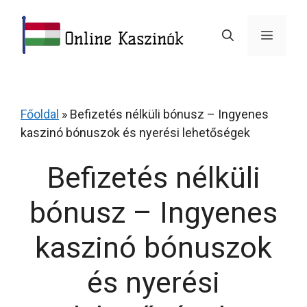
Skip
to
Menu
content
Főoldal
»
Befizetés nélküli bónusz – Ingyenes
kaszinó bónuszok és nyerési lehetőségek
Befizetés nélküli
bónusz – Ingyenes
kaszinó bónuszok
és nyerési