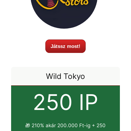
Játssz most!
Wild Tokyo
250 IP
🎁 210% akár 200.000 Ft-ig + 250