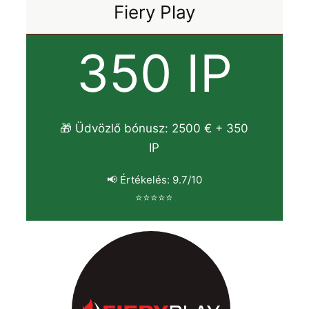
Fiery Play
350 IP
🎁 Üdvözlő bónusz: 2500 € + 350
IP
📢 Értékelés: 9.7/10
⭐⭐⭐⭐⭐