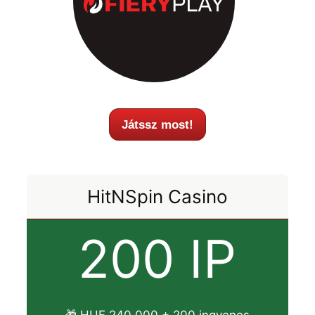
Játssz most!
HitNSpin Casino
200 IP