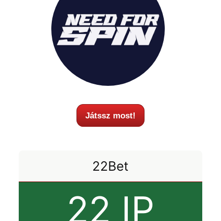
Játssz most!
22Bet
22 IP