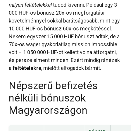
milyen feltételekkel
tudod kivenni. Például egy 3
000 HUF-os bónusz 20x-os megforgatási
követelménnyel sokkal barátságosabb, mint egy
10 000 HUF-os bónusz 60x-os megkötéssel.
Nekem egyszer 15 000 HUF bónuszt adtak, de a
70x-os wager gyakorlatilag mission impossible
volt – 1 050 000 HUF-ot kellett volna átforgatni,
és persze elment minden. Ezért mindig ránézek
a
feltételekre
, mielőtt elfogadok bármit.
Népszerű befizetés
nélküli bónuszok
Magyarországon