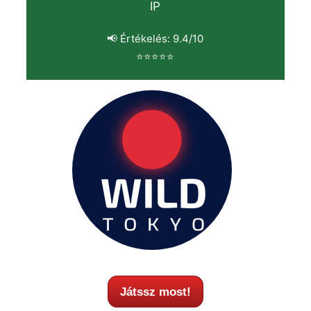
IP
📢 Értékelés: 9.4/10
⭐⭐⭐⭐⭐
Játssz most!