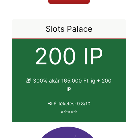
Slots Palace
200 IP
🎁 300% akár 165.000 Ft-ig + 200
IP
📢 Értékelés: 9.8/10
⭐⭐⭐⭐⭐