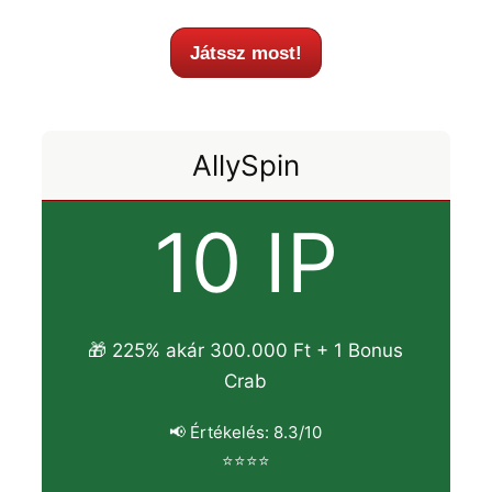
Játssz most!
AllySpin
10 IP
🎁 225% akár 300.000 Ft + 1 Bonus
Crab
📢 Értékelés: 8.3/10
⭐⭐⭐⭐