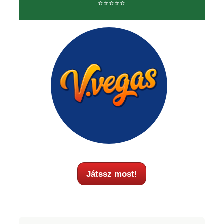
⭐⭐⭐⭐⭐
Játssz most!