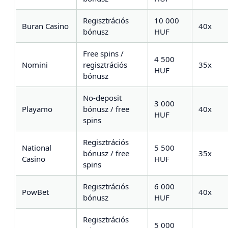
Regisztrációs
10 000
Buran Casino
40x
bónusz
HUF
Free spins /
4 500
Nomini
regisztrációs
35x
HUF
bónusz
No-deposit
3 000
Playamo
bónusz / free
40x
HUF
spins
Regisztrációs
National
5 500
bónusz / free
35x
Casino
HUF
spins
Regisztrációs
6 000
PowBet
40x
bónusz
HUF
Regisztrációs
5 000