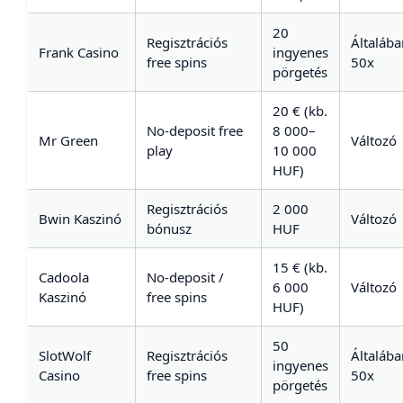
20
Regisztrációs
Általáb
Frank Casino
ingyenes
free spins
50x
pörgetés
20 € (kb.
No-deposit free
8 000–
Mr Green
Változó
play
10 000
HUF)
Regisztrációs
2 000
Bwin Kaszinó
Változó
bónusz
HUF
15 € (kb.
Cadoola
No-deposit /
6 000
Változó
Kaszinó
free spins
HUF)
50
SlotWolf
Regisztrációs
Általáb
ingyenes
Casino
free spins
50x
pörgetés