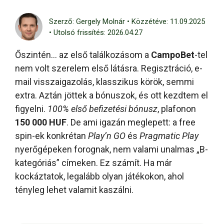
Szerző: Gergely Molnár • Közzétéve: 11.09.2025
• Utolsó frissítés: 2026.04.27
Őszintén… az első találkozásom a
CampoBet
-tel
nem volt szerelem első látásra. Regisztráció, e-
mail visszaigazolás, klasszikus körök, semmi
extra. Aztán jöttek a bónuszok, és ott kezdtem el
figyelni.
100% első befizetési bónusz
, plafonon
150 000 HUF
. De ami igazán meglepett: a free
spin-ek konkrétan
Play’n GO
és
Pragmatic Play
nyerőgépeken forognak, nem valami unalmas „B-
kategóriás” címeken. Ez számít. Ha már
kockáztatok, legalább olyan játékokon, ahol
tényleg lehet valamit kaszálni.