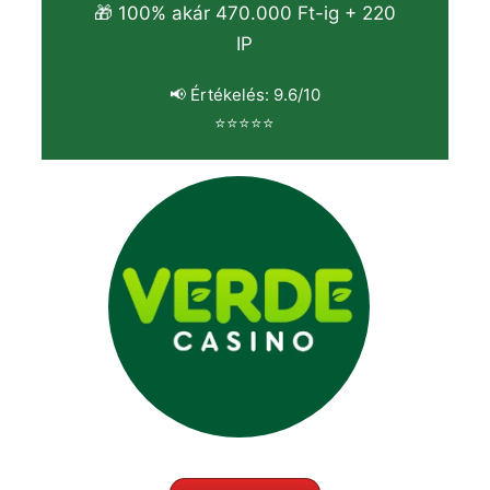
🎁 100% akár 470.000 Ft-ig + 220
IP
📢 Értékelés: 9.6/10
⭐⭐⭐⭐⭐