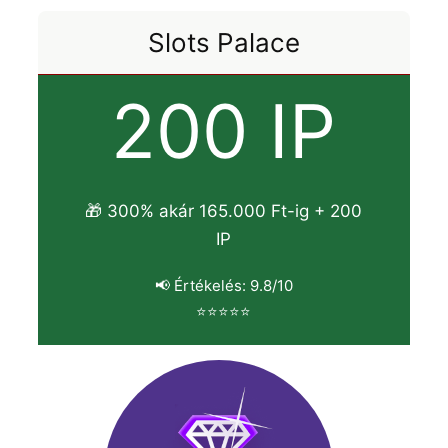
Slots Palace
200 IP
🎁 300% akár 165.000 Ft-ig + 200
IP
📢 Értékelés: 9.8/10
⭐⭐⭐⭐⭐