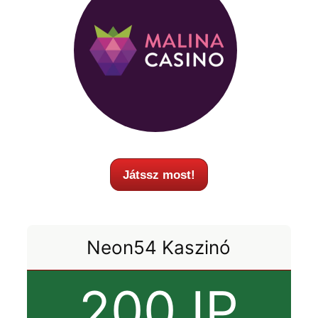
Játssz most!
Neon54 Kaszinó
200 IP