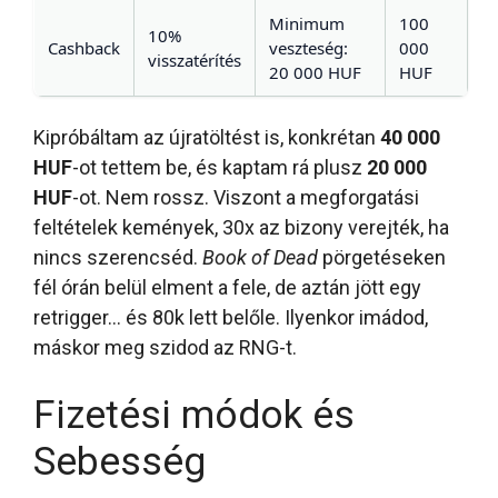
Minimum
100
10%
Cashback
veszteség:
000
visszatérítés
20 000 HUF
HUF
Kipróbáltam az újratöltést is, konkrétan
40 000
HUF
-ot tettem be, és kaptam rá plusz
20 000
HUF
-ot. Nem rossz. Viszont a megforgatási
feltételek kemények, 30x az bizony verejték, ha
nincs szerencséd.
Book of Dead
pörgetéseken
fél órán belül elment a fele, de aztán jött egy
retrigger… és 80k lett belőle. Ilyenkor imádod,
máskor meg szidod az RNG-t.
Fizetési módok és
Sebesség