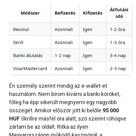
Átfutási
Módszer
Befizetés
Kifizetés
idő
Revolut
Azonnali
Igen
1-2 óra
Skrill
Azonnali
Igen
1-3 óra
Banki átutalás
1-2 nap
Igen
3-4 nap
Visa/Mastercard
Azonnali
Igen
2-3 nap
Én személy szerint mindig az e-wallet-et
használom. Nem bírom kivárni a banki köröket,
főleg ha épp sikerült megnyerni egy nagyobb
összeget. Amikor először jött ki belőle
95 000
HUF
Skrillre másfél óra alatt, szó szerint röhögve
zártam be az oldalt. Ritka az ilyen
Magyarországon működő kaszinónál, a