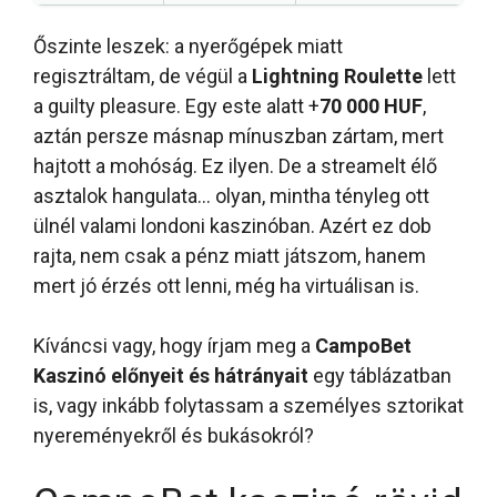
Őszinte leszek: a nyerőgépek miatt
regisztráltam, de végül a
Lightning Roulette
lett
a guilty pleasure. Egy este alatt +
70 000 HUF
,
aztán persze másnap mínuszban zártam, mert
hajtott a mohóság. Ez ilyen. De a streamelt élő
asztalok hangulata… olyan, mintha tényleg ott
ülnél valami londoni kaszinóban. Azért ez dob
rajta, nem csak a pénz miatt játszom, hanem
mert jó érzés ott lenni, még ha virtuálisan is.
Kíváncsi vagy, hogy írjam meg a
CampoBet
Kaszinó előnyeit és hátrányait
egy táblázatban
is, vagy inkább folytassam a személyes sztorikat
nyereményekről és bukásokról?