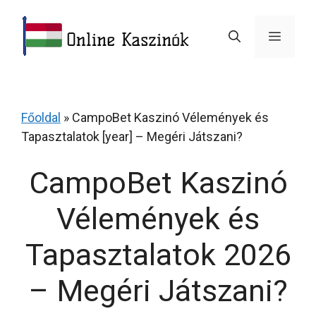
Skip
to
Menu
content
Főoldal
»
CampoBet Kaszinó Vélemények és
Tapasztalatok [year] – Megéri Játszani?
CampoBet Kaszinó
Vélemények és
Tapasztalatok 2026
– Megéri Játszani?