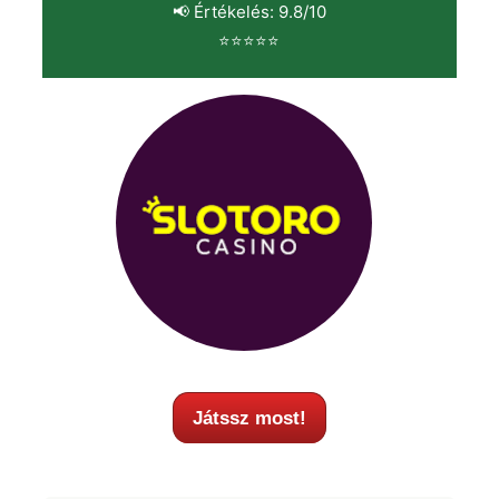
📢 Értékelés: 9.8/10
⭐⭐⭐⭐⭐
Játssz most!