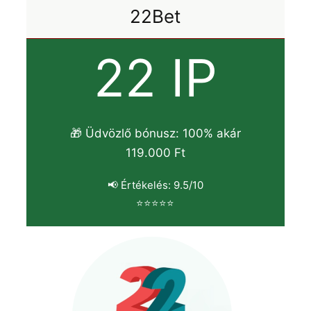
22Bet
22 IP
🎁 Üdvözlő bónusz: 100% akár
119.000 Ft
📢 Értékelés: 9.5/10
⭐⭐⭐⭐⭐