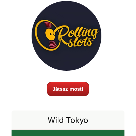
Játssz most!
Wild Tokyo