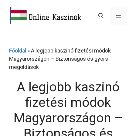
Skip
to
Menu
content
Főoldal
»
A legjobb kaszinó fizetési módok
Magyarországon – Biztonságos és gyors
megoldások
A legjobb kaszinó
fizetési módok
Magyarországon –
Biztonságos és