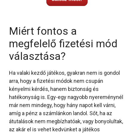
Miért fontos a
megfelelő fizetési mód
választása?
Ha valaki kezdő játékos, gyakran nem is gondol
arra, hogy a fizetési módok nem csupán
kényelmi kérdés, hanem biztonság és
hatékonyság is. Egy-egy nagyobb nyereménynél
már nem mindegy, hogy hány napot kell várni,
amíg a pénz a számlánkon landol. Sőt, ha az
átutalások nem megbízhatóak, vagy bonyolultak,
az akár el is vehet kedvünket a játékos