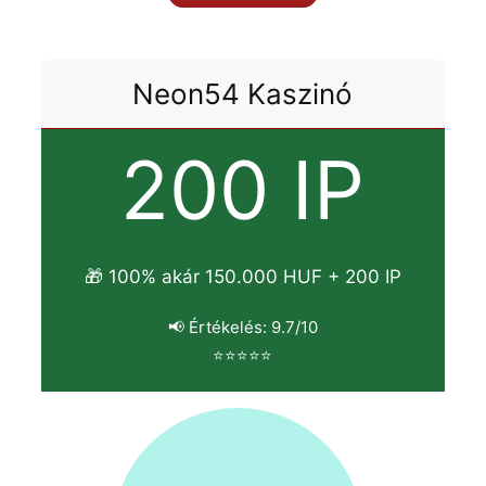
Neon54 Kaszinó
200 IP
🎁 100% akár 150.000 HUF + 200 IP
📢 Értékelés: 9.7/10
⭐⭐⭐⭐⭐