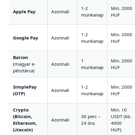
1-2
Min. 2000
Apple Pay
Azonnali
munkanap
HUF
1-2
Min. 2000
Google Pay
Azonnali
munkanap
HUF
Barion
1
Min. 2000
(magyar e-
Azonnali
munkanap
HUF
pénztárca)
SimplePay
1-2
Min. 2000
Azonnali
(OTP)
munkanap
HUF
Crypto
Min. 10
(Bitcoin,
30 perc –
USDT (kb.
Azonnali
Ethereum,
24 óra
4000
Litecoin)
HUF)