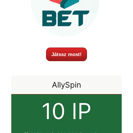
Játssz most!
AllySpin
10 IP