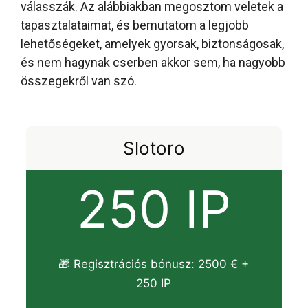
válasszák. Az alábbiakban megosztom veletek a
tapasztalataimat, és bemutatom a legjobb
lehetőségeket, amelyek gyorsak, biztonságosak,
és nem hagynak cserben akkor sem, ha nagyobb
összegekről van szó.
Slotoro
250 IP
🎁 Regisztrációs bónusz: 2500 € +
250 IP