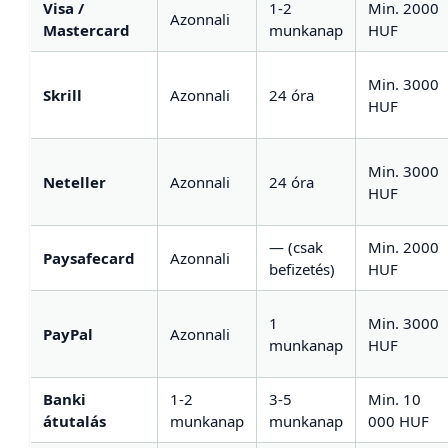
Visa /
1-2
Min. 2000
Azonnali
Mastercard
munkanap
HUF
Min. 3000
Skrill
Azonnali
24 óra
HUF
Min. 3000
Neteller
Azonnali
24 óra
HUF
— (csak
Min. 2000
Paysafecard
Azonnali
befizetés)
HUF
1
Min. 3000
PayPal
Azonnali
munkanap
HUF
Banki
1-2
3-5
Min. 10
átutalás
munkanap
munkanap
000 HUF