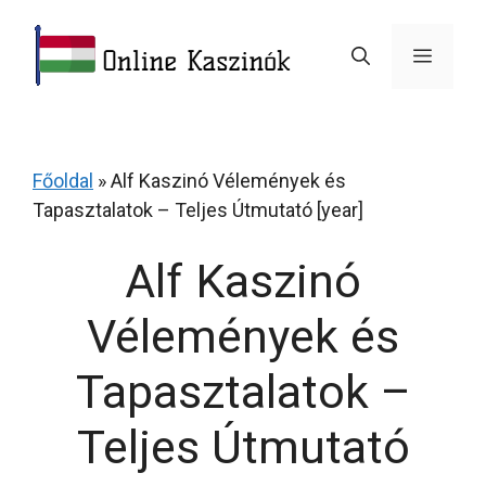
Skip
to
Menu
content
Főoldal
»
Alf Kaszinó Vélemények és
Tapasztalatok – Teljes Útmutató [year]
Alf Kaszinó
Vélemények és
Tapasztalatok –
Teljes Útmutató