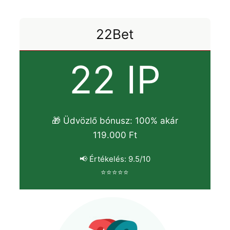
22Bet
22 IP
🎁 Üdvözlő bónusz: 100% akár
119.000 Ft
📢 Értékelés: 9.5/10
⭐⭐⭐⭐⭐