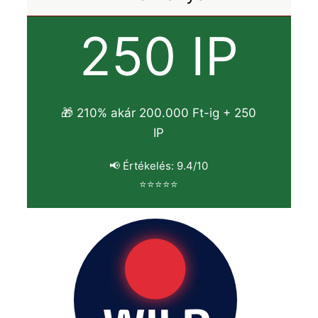
250 IP
🎁 210% akár 200.000 Ft-ig + 250
IP
📢 Értékelés: 9.4/10
⭐⭐⭐⭐⭐