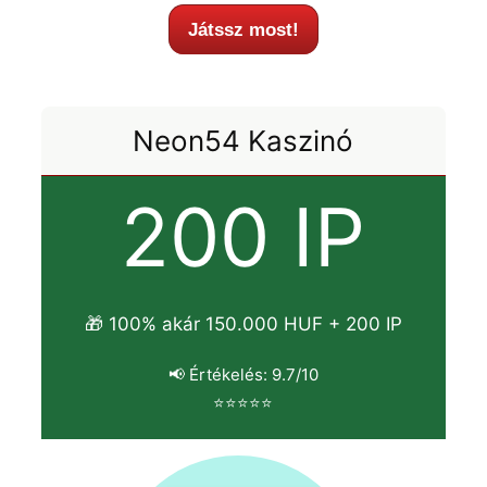
Játssz most!
Neon54 Kaszinó
200 IP
🎁 100% akár 150.000 HUF + 200 IP
📢 Értékelés: 9.7/10
⭐⭐⭐⭐⭐