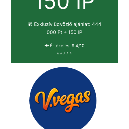
150 IP
🎁 Exkluzív üdvözlő ajánlat: 444
000 Ft + 150 IP
📢 Értékelés: 9.4/10
⭐⭐⭐⭐⭐