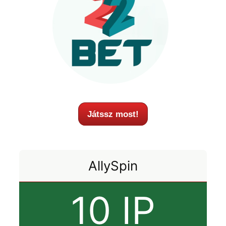
Játssz most!
AllySpin
10 IP