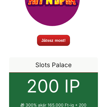
Játssz most!
Slots Palace
200 IP
🎁 300% akár 165.000 Ft-ig + 200