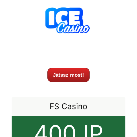
Játssz most!
FS Casino
400 IP