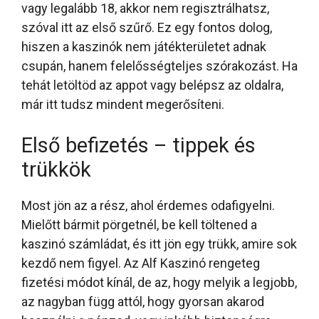
vagy legalább 18, akkor nem regisztrálhatsz,
szóval itt az első szűrő. Ez egy fontos dolog,
hiszen a kaszinók nem játékterületet adnak
csupán, hanem felelősségteljes szórakozást. Ha
tehát letöltöd az appot vagy belépsz az oldalra,
már itt tudsz mindent megerősíteni.
Első befizetés – tippek és
trükkök
Most jön az a rész, ahol érdemes odafigyelni.
Mielőtt bármit pörgetnél, be kell töltened a
kaszinó számládat, és itt jön egy trükk, amire sok
kezdő nem figyel. Az Alf Kaszinó rengeteg
fizetési módot kínál, de az, hogy melyik a legjobb,
az nagyban függ attól, hogy gyorsan akarod