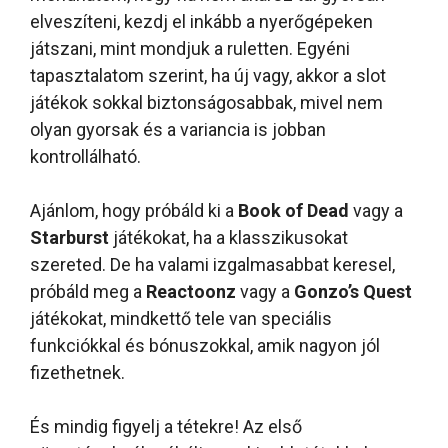
elveszíteni, kezdj el inkább a nyerőgépeken
játszani, mint mondjuk a ruletten. Egyéni
tapasztalatom szerint, ha új vagy, akkor a slot
játékok sokkal biztonságosabbak, mivel nem
olyan gyorsak és a variancia is jobban
kontrollálható.
Ajánlom, hogy próbáld ki a
Book of Dead
vagy a
Starburst
játékokat, ha a klasszikusokat
szereted. De ha valami izgalmasabbat keresel,
próbáld meg a
Reactoonz
vagy a
Gonzo’s Quest
játékokat, mindkettő tele van speciális
funkciókkal és bónuszokkal, amik nagyon jól
fizethetnek.
És mindig figyelj a tétekre! Az első