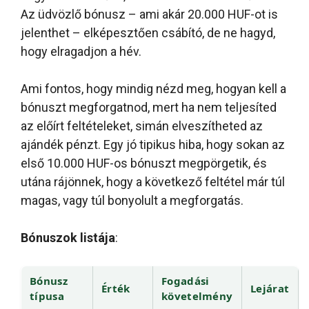
Az üdvözlő bónusz – ami akár 20.000 HUF-ot is
jelenthet – elképesztően csábító, de ne hagyd,
hogy elragadjon a hév.
Ami fontos, hogy mindig nézd meg, hogyan kell a
bónuszt megforgatnod, mert ha nem teljesíted
az előírt feltételeket, simán elveszítheted az
ajándék pénzt. Egy jó tipikus hiba, hogy sokan az
első 10.000 HUF-os bónuszt megpörgetik, és
utána rájönnek, hogy a következő feltétel már túl
magas, vagy túl bonyolult a megforgatás.
Bónuszok listája
:
Bónusz
Fogadási
Érték
Lejárat
típusa
követelmény