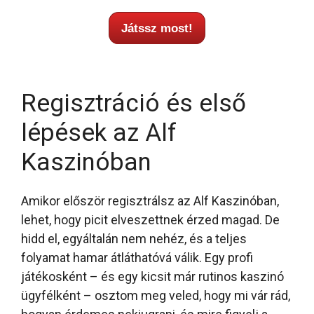
Játssz most!
Regisztráció és első
lépések az Alf
Kaszinóban
Amikor először regisztrálsz az Alf Kaszinóban,
lehet, hogy picit elveszettnek érzed magad. De
hidd el, egyáltalán nem nehéz, és a teljes
folyamat hamar átláthatóvá válik. Egy profi
játékosként – és egy kicsit már rutinos kaszinó
ügyfélként – osztom meg veled, hogy mi vár rád,