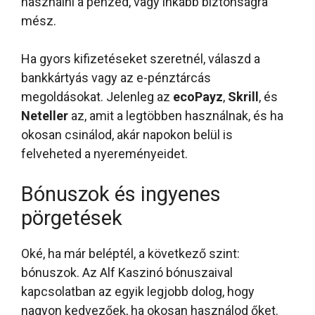
használni a pénzed, vagy inkább biztonságra
mész.
Ha gyors kifizetéseket szeretnél, válaszd a
bankkártyás vagy az e-pénztárcás
megoldásokat. Jelenleg az
ecoPayz
,
Skrill
, és
Neteller
az, amit a legtöbben használnak, és ha
okosan csinálod, akár napokon belül is
felveheted a nyereményeidet.
Bónuszok és ingyenes
pörgetések
Oké, ha már beléptél, a következő szint:
bónuszok. Az Alf Kaszinó bónuszaival
kapcsolatban az egyik legjobb dolog, hogy
nagyon kedvezőek, ha okosan használod őket.