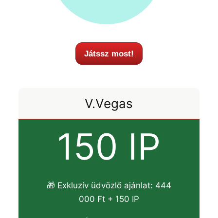
Játssz most!
V.Vegas
150 IP
🎁 Exkluzív üdvözlő ajánlat: 444
000 Ft + 150 IP