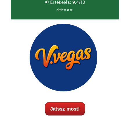
📢 Értékelés: 9.4/10
⭐⭐⭐⭐⭐
Játssz most!