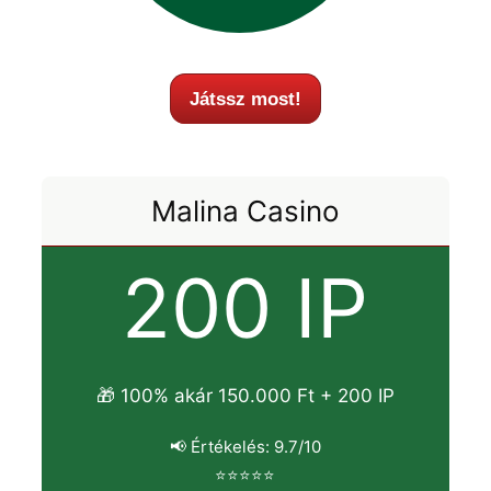
Játssz most!
Malina Casino
200 IP
🎁 100% akár 150.000 Ft + 200 IP
📢 Értékelés: 9.7/10
⭐⭐⭐⭐⭐