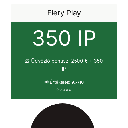
Fiery Play
350 IP
🎁 Üdvözlő bónusz: 2500 € + 350
IP
📢 Értékelés: 9.7/10
⭐⭐⭐⭐⭐