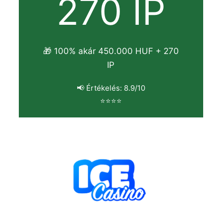
270 IP
🎁 100% akár 450.000 HUF + 270
IP
📢 Értékelés: 8.9/10
⭐⭐⭐⭐