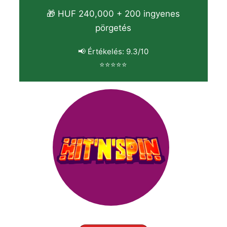
🎁 HUF 240,000 + 200 ingyenes
pörgetés
📢 Értékelés: 9.3/10
⭐⭐⭐⭐⭐