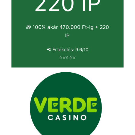
220 IP
🎁 100% akár 470.000 Ft-ig + 220
IP
📢 Értékelés: 9.6/10
⭐⭐⭐⭐⭐