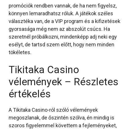
promóciók rendben vannak, de ha nem figyelsz,
könnyen lemaradhatsz róluk. A játékok széles
választéka van, de a VIP program és a kifizetések
gyorsasága még nem az abszolút csúcs. Ha
szeretnél próbálkozni, mindenképp adj neki egy
esélyt, de tartsd szem előtt, hogy nem minden
tökéletes.
Tikitaka Casino
vélemények – Részletes
értékelés
A Tikitaka Casino-ról szóló vélemények
megoszlanak, de őszintén szólva, én mindig is
szoros figyelemmel követtem a fejleményeket,