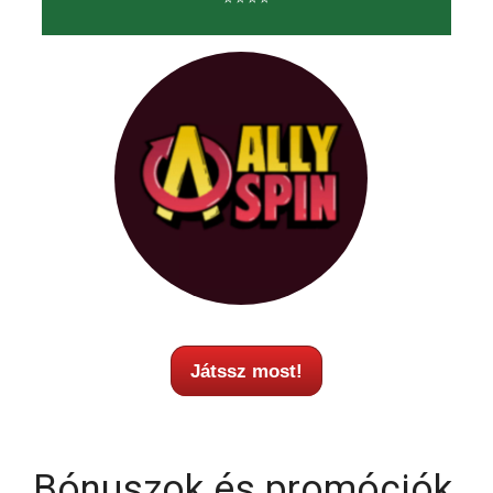
Játssz most!
Bónuszok és promóciók