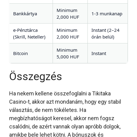
Minimum
Bankkártya
1-3 munkanap
2,000 HUF
e-Pénztárca
Minimum
Instant (2–24
(Skrill, Neteller)
2,000 HUF
órán belül)
Minimum
Bitcoin
Instant
5,000 HUF
Összegzés
Ha nekem kellene összefoglalni a Tikitaka
Casino-t, akkor azt mondanám, hogy egy stabil
választás, de nem tökéletes. Ha
megbízhatóságot keresel, akkor nem fogsz
csalódni, de azért vannak olyan apróbb dolgok,
amikbe bele lehet kötni. A bónuszok és