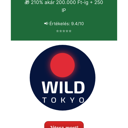
🎁 210% akár 200.000 Ft-ig + 250
IP
📢 Értékelés: 9.4/10
⭐⭐⭐⭐⭐
Játssz most!