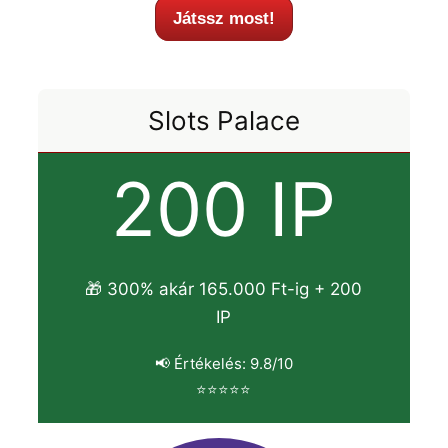
Játssz most!
Slots Palace
200 IP
🎁 300% akár 165.000 Ft-ig + 200
IP
📢 Értékelés: 9.8/10
⭐⭐⭐⭐⭐