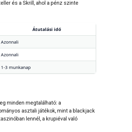
er és a Skrill, ahol a pénz szinte
Átutalási idő
Azonnali
Azonnali
1-3 munkanap
leg minden megtalálható: a
mányos asztali játékok, mint a blackjack
kaszinóban lennél, a krupiéval való