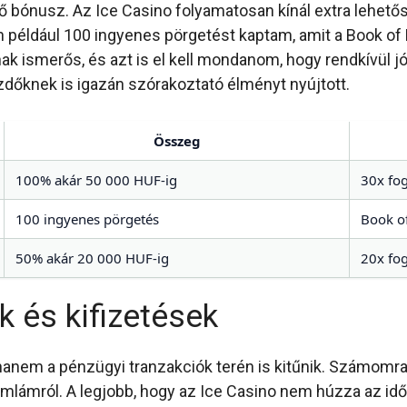
ő bónusz. Az Ice Casino folyamatosan kínál extra lehetős
például 100 ingyenes pörgetést kaptam, amit a Book of 
ak ismerős, és azt is el kell mondanom, hogy rendkívül jó
ezdőknek is igazán szórakoztató élményt nyújtott.
Összeg
100% akár 50 000 HUF-ig
30x fo
100 ingyenes pörgetés
Book of
50% akár 20 000 HUF-ig
20x fo
 és kifizetések
anem a pénzügyi tranzakciók terén is kitűnik. Számomr
mlámról. A legjobb, hogy az Ice Casino nem húzza az időt