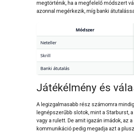
megtörténik, ha a megfelelő módszert vála
azonnal megérkezik, míg banki átutalással
Módszer
Neteller
Skrill
Banki átutalás
Játékélmény és vála
A legizgalmasabb rész számomra mindig is
legnépszerűbb slotok, mint a Starburst, 
vagy a rulett. De amit igazán imádok, az a
kommunikáció pedig megadja azt a plusz 