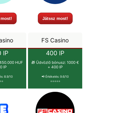
 most!
Játssz most!
asino
FS Casino
 IP
400 IP
 450.000 HUF
🎁 Üdvözlő bónusz: 1000 €
0 IP
+ 400 IP
és: 8.9/10
📢 Értékelés: 9.6/10
⭐⭐
⭐⭐⭐⭐⭐