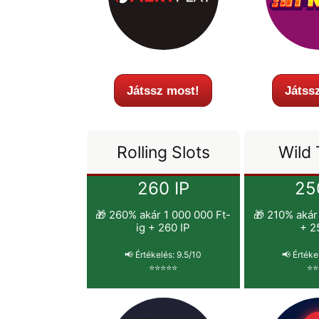
Játssz most!
Játss
Rolling Slots
Wild
260 IP
25
🎁 260% akár 1 000 000 Ft-
🎁 210% akár
ig + 260 IP
+ 2
📢 Értékelés: 9.5/10
📢 Értéke
⭐⭐⭐⭐⭐
⭐⭐