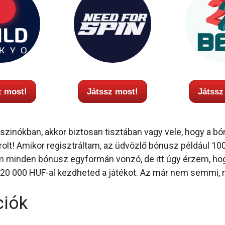
z most!
Játssz most!
Játssz
 kaszinókban, akkor biztosan tisztában vagy vele, hogy a
rolt! Amikor regisztráltam, az üdvözlő bónusz például 10
em minden bónusz egyformán vonzó, de itt úgy érzem, hogy
r 20 000 HUF-al kezdheted a játékot. Az már nem semmi,
ciók