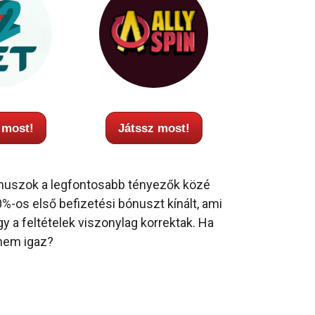
 most!
Játssz most!
 bónuszok a legfontosabb tényezők közé
0%-os első befizetési bónuszt kínált, ami
 a feltételek viszonylag korrektak. Ha
 nem igaz?