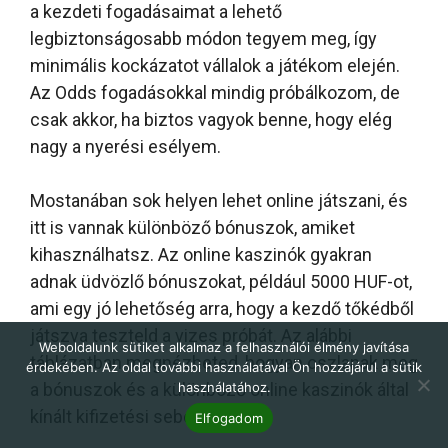
a kezdeti fogadásaimat a lehető
legbiztonságosabb módon tegyem meg, így
minimális kockázatot vállalok a játékom elején.
Az Odds fogadásokkal mindig próbálkozom, de
csak akkor, ha biztos vagyok benne, hogy elég
nagy a nyerési esélyem.
Mostanában sok helyen lehet online játszani, és
itt is vannak különböző bónuszok, amiket
kihasználhatsz. Az online kaszinók gyakran
adnak üdvözlő bónuszokat, például 5000 HUF-ot,
ami egy jó lehetőség arra, hogy a kezdő tőkédből
játszva teszteld a vizes próbát. Az alábbi
Weboldalunk sütiket alkalmaz a felhasználói élmény javítása
táblázatban megnézheted, hogyan oszlanak meg
érdekében. Az oldal további használatával Ön hozzájárul a sütik
a bónuszok és a különböző online kaszinók által
használatához.
kínált kifizetési sebességek.
Elfogadom