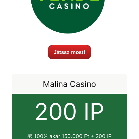
Játssz most!
Malina Casino
200 IP
🎁 100% akár 150.000 Ft + 200 IP