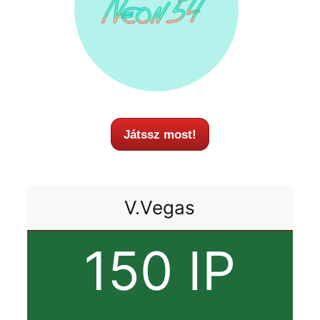
Játssz most!
V.Vegas
150 IP