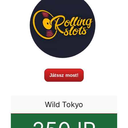
Játssz most!
Wild Tokyo