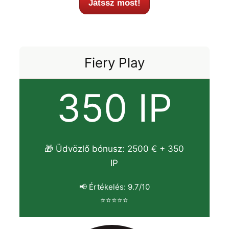
Játssz most!
Fiery Play
350 IP
🎁 Üdvözlő bónusz: 2500 € + 350
IP
📢 Értékelés: 9.7/10
⭐⭐⭐⭐⭐