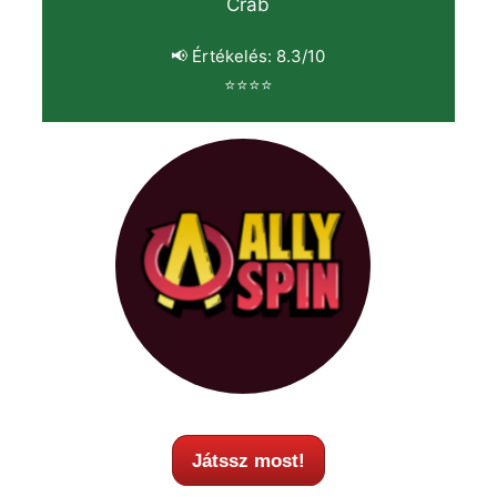
Crab
📢 Értékelés: 8.3/10
⭐⭐⭐⭐
Játssz most!