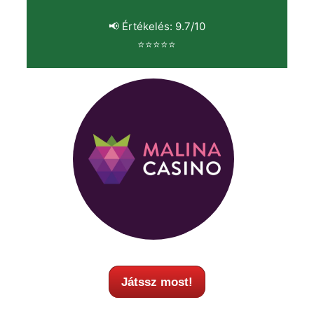
📢 Értékelés: 9.7/10
⭐⭐⭐⭐⭐
Játssz most!