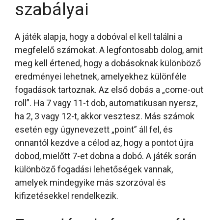
szabályai
A játék alapja, hogy a dobóval el kell találni a
megfelelő számokat. A legfontosabb dolog, amit
meg kell értened, hogy a dobásoknak különböző
eredményei lehetnek, amelyekhez különféle
fogadások tartoznak. Az első dobás a „come-out
roll”. Ha 7 vagy 11-t dob, automatikusan nyersz,
ha 2, 3 vagy 12-t, akkor vesztesz. Más számok
esetén egy úgynevezett „point” áll fel, és
onnantól kezdve a célod az, hogy a pontot újra
dobod, mielőtt 7-et dobna a dobó. A játék során
különböző fogadási lehetőségek vannak,
amelyek mindegyike más szorzóval és
kifizetésekkel rendelkezik.