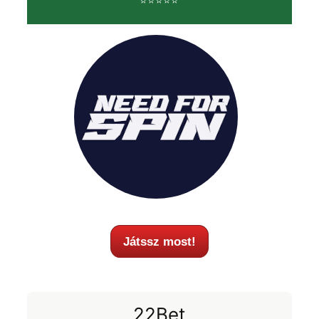
⭐⭐⭐⭐⭐
Játssz most!
22Bet