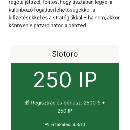
régóta játszol, fontos, hogy tisztában legyél a
különböző fogadási lehetőségekkel, a
kifizetésekkel és a stratégiákkal – ha nem, akkor
könnyen elpazarolhatod a pénzed.
Slotoro
250 IP
🎁 Regisztrációs bónusz: 2500 € +
250 IP
📢 Értékelés: 9.8/10