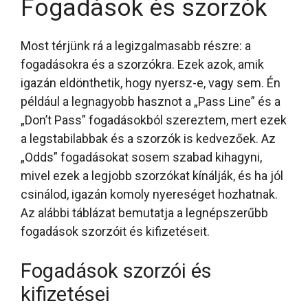
Fogadások és szorzók
Most térjünk rá a legizgalmasabb részre: a
fogadásokra és a szorzókra. Ezek azok, amik
igazán eldönthetik, hogy nyersz-e, vagy sem. Én
például a legnagyobb hasznot a „Pass Line” és a
„Don’t Pass” fogadásokból szereztem, mert ezek
a legstabilabbak és a szorzók is kedvezőek. Az
„Odds” fogadásokat sosem szabad kihagyni,
mivel ezek a legjobb szorzókat kínálják, és ha jól
csinálod, igazán komoly nyereséget hozhatnak.
Az alábbi táblázat bemutatja a legnépszerűbb
fogadások szorzóit és kifizetéseit.
Fogadások szorzói és
kifizetései