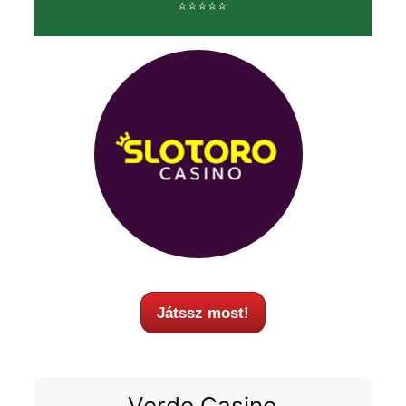
⭐⭐⭐⭐⭐
Játssz most!
Verde Casino