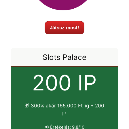
Játssz most!
Slots Palace
200 IP
🎁 300% akár 165.000 Ft-ig + 200
IP
📢 Értékelés: 9.8/10