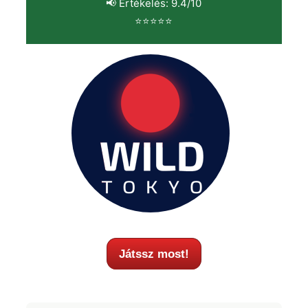
📢 Értékelés: 9.4/10
⭐⭐⭐⭐⭐
Játssz most!