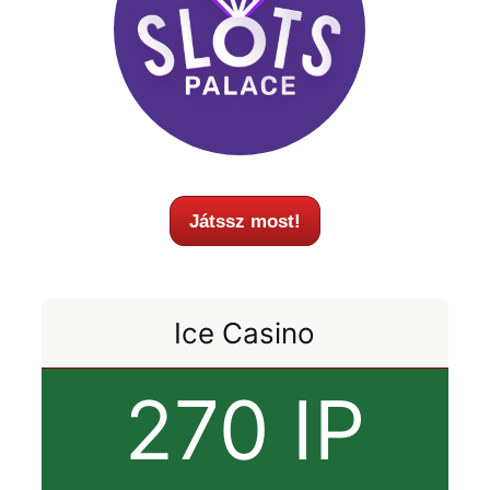
Játssz most!
Ice Casino
270 IP