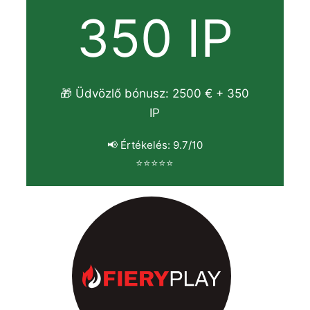
350 IP
🎁 Üdvözlő bónusz: 2500 € + 350
IP
📢 Értékelés: 9.7/10
⭐⭐⭐⭐⭐