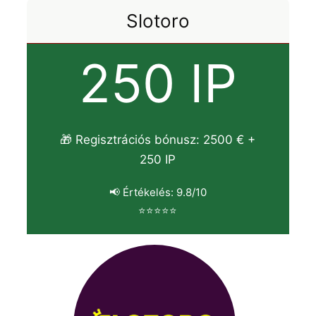
Slotoro
250 IP
🎁 Regisztrációs bónusz: 2500 € +
250 IP
📢 Értékelés: 9.8/10
⭐⭐⭐⭐⭐