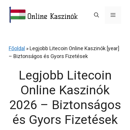
Skip
to
Menu
content
Főoldal
»
Legjobb Litecoin Online Kaszinók [year]
– Biztonságos és Gyors Fizetések
Legjobb Litecoin
Online Kaszinók
2026 – Biztonságos
és Gyors Fizetések