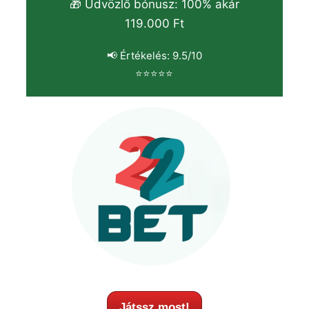
🎁 Üdvözlő bónusz: 100% akár
119.000 Ft
📢 Értékelés: 9.5/10
⭐⭐⭐⭐⭐
Játssz most!