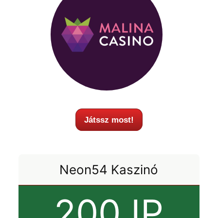
Játssz most!
Neon54 Kaszinó
200 IP