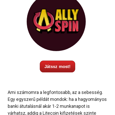
Játssz most!
Ami számomra a legfontosabb, az a sebesség.
Egy egyszerű példát mondok: ha a hagyományos
banki átutalásnál akár 1-2 munkanapot is
várhatsz, addig a Litecoin kifizetések szinte