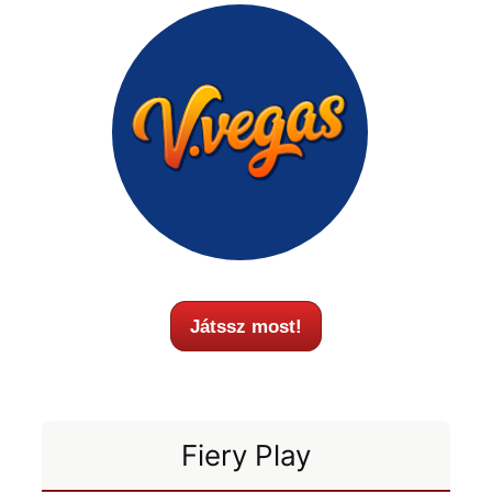
Játssz most!
Fiery Play