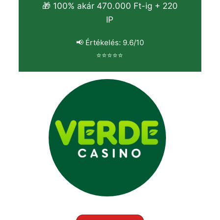
🎁 100% akár 470.000 Ft-ig + 220
IP
📢 Értékelés: 9.6/10
⭐⭐⭐⭐⭐