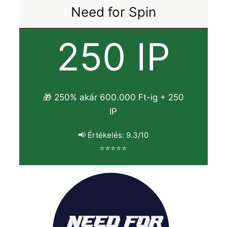
Need for Spin
250 IP
🎁 250% akár 600.000 Ft-ig + 250
IP
📢 Értékelés: 9.3/10
⭐⭐⭐⭐⭐