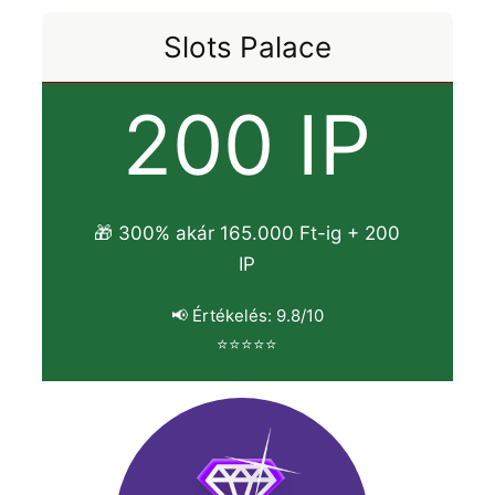
Slots Palace
200 IP
🎁 300% akár 165.000 Ft-ig + 200
IP
📢 Értékelés: 9.8/10
⭐⭐⭐⭐⭐