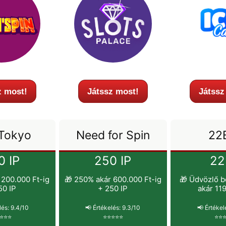
z most!
Játssz most!
Játssz
 Tokyo
Need for Spin
22
0 IP
250 IP
22
 200.000 Ft-ig
🎁 250% akár 600.000 Ft-ig
🎁 Üdvözlő 
50 IP
+ 250 IP
akár 11
lés: 9.4/10
📢 Értékelés: 9.3/10
📢 Értékel
⭐⭐⭐
⭐⭐⭐⭐⭐
⭐⭐