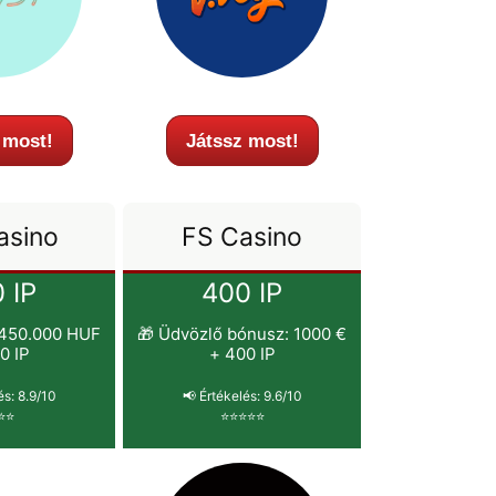
 most!
Játssz most!
asino
FS Casino
 IP
400 IP
 450.000 HUF
🎁 Üdvözlő bónusz: 1000 €
0 IP
+ 400 IP
és: 8.9/10
📢 Értékelés: 9.6/10
⭐⭐
⭐⭐⭐⭐⭐