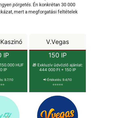
ingyen pörgetés
. Én konkrétan 30 000
ázat, mert a megforgatási feltételek
Kaszinó
V.Vegas
 IP
150 IP
 150.000 HUF
🎁 Exkluzív üdvözlő ajánlat:
0 IP
444 000 Ft + 150 IP
és: 9.7/10
📢 Értékelés: 9.4/10
⭐⭐⭐
⭐⭐⭐⭐⭐