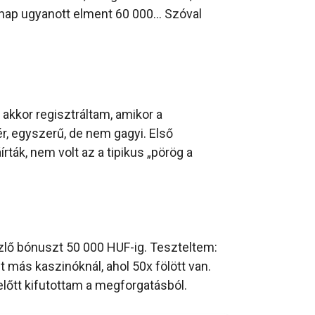
ásnap ugyanott elment 60 000… Szóval
akkor regisztráltam, amikor a
r, egyszerű, de nem gagyi. Első
ták, nem volt az a tipikus „pörög a
lő bónuszt 50 000 HUF-ig. Teszteltem:
 más kaszinóknál, ahol 50x fölött van.
előtt kifutottam a megforgatásból.