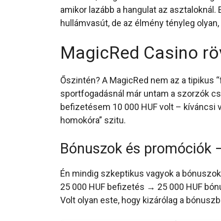
amikor lazább a hangulat az asztaloknál
hullámvasút, de az élmény tényleg olyan,
MagicRed Casino rö
Őszintén? A MagicRed nem az a tipikus “f
sportfogadásnál már untam a szorzók csa
befizetésem 10 000 HUF volt – kíváncsi vo
homokóra” szitu.
Bónuszok és promóciók –
Én mindig szkeptikus vagyok a bónuszok
25 000 HUF befizetés → 25 000 HUF bónusz
Volt olyan este, hogy kizárólag a bónuszb