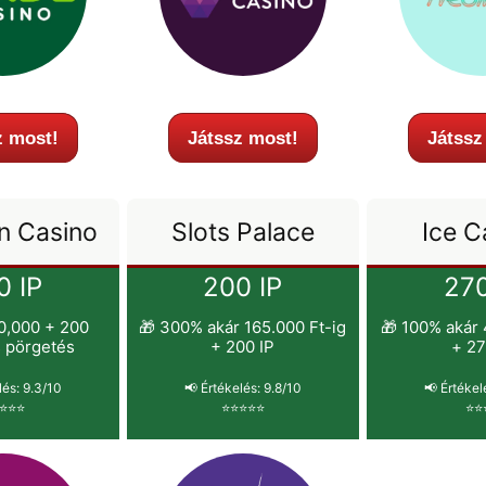
z most!
Játssz most!
Játssz
n Casino
Slots Palace
Ice C
0 IP
200 IP
270
0,000 + 200
🎁 300% akár 165.000 Ft-ig
🎁 100% akár
 pörgetés
+ 200 IP
+ 27
lés: 9.3/10
📢 Értékelés: 9.8/10
📢 Értékel
⭐⭐⭐
⭐⭐⭐⭐⭐
⭐⭐