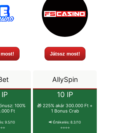
 most!
Játssz most!
Bet
AllySpin
 IP
10 IP
bónusz: 100%
🎁 225% akár 300.000 Ft +
9.000 Ft
1 Bonus Crab
és: 9.5/10
📢 Értékelés: 8.3/10
⭐⭐⭐
⭐⭐⭐⭐