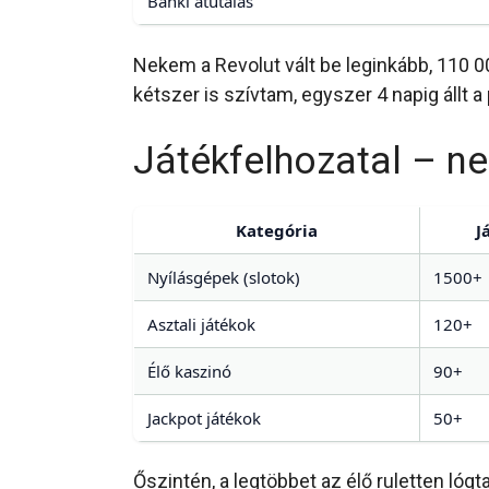
Banki átutalás
Nekem a Revolut vált be leginkább, 110 0
kétszer is szívtam, egyszer 4 napig állt a
Játékfelhozatal – n
Kategória
J
Nyílásgépek (slotok)
1500+
Asztali játékok
120+
Élő kaszinó
90+
Jackpot játékok
50+
Őszintén, a legtöbbet az élő ruletten ló