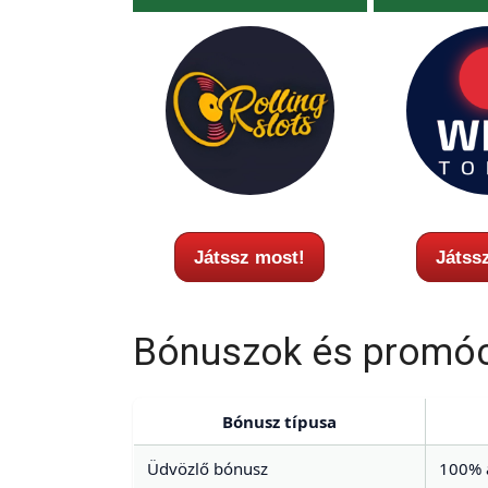
Játssz most!
Játss
Bónuszok és promó
Bónusz típusa
Üdvözlő bónusz
100% 