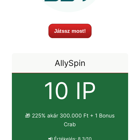
Játssz most!
AllySpin
10 IP
🎁 225% akár 300.000 Ft + 1 Bonus
Crab
📢 Értékelés: 8.3/10