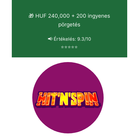
🎁 HUF 240,000 + 200 ingyenes
pörgetés
📢 Értékelés: 9.3/10
⭐⭐⭐⭐⭐