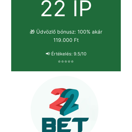
22 IP
🎁 Üdvözlő bónusz: 100% akár
119.000 Ft
📢 Értékelés: 9.5/10
⭐⭐⭐⭐⭐