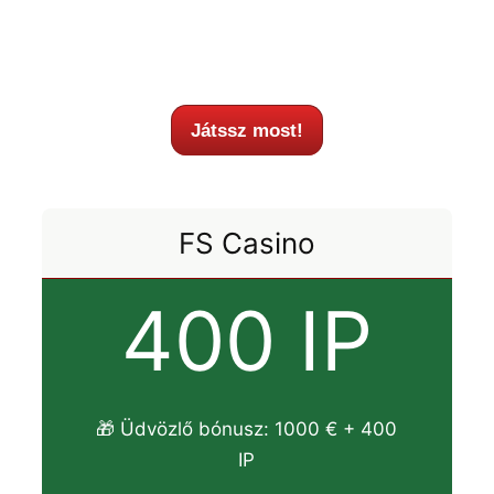
Játssz most!
FS Casino
400 IP
🎁 Üdvözlő bónusz: 1000 € + 400
IP