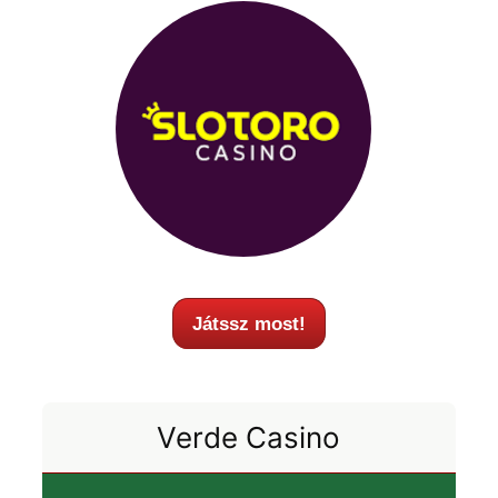
Játssz most!
Verde Casino