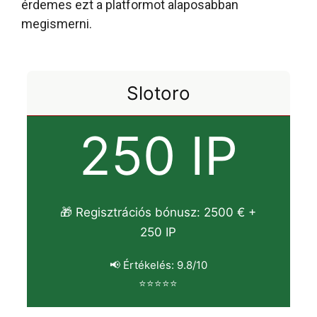
érdemes ezt a platformot alaposabban
megismerni.
Slotoro
250 IP
🎁 Regisztrációs bónusz: 2500 € +
250 IP
📢 Értékelés: 9.8/10
⭐⭐⭐⭐⭐