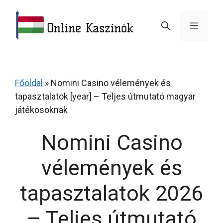
Skip
to
Menu
content
Főoldal
»
Nomini Casino vélemények és
tapasztalatok [year] – Teljes útmutató magyar
játékosoknak
Nomini Casino
vélemények és
tapasztalatok 2026
– Teljes útmutató