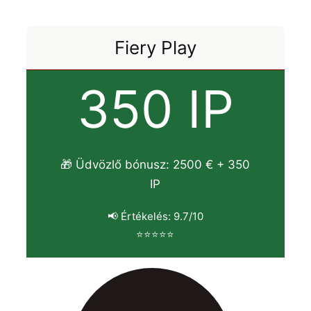
Fiery Play
350 IP
🎁 Üdvözlő bónusz: 2500 € + 350
IP
📢 Értékelés: 9.7/10
⭐⭐⭐⭐⭐