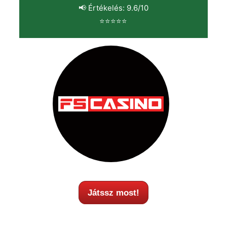
📢 Értékelés: 9.6/10
⭐⭐⭐⭐⭐
Játssz most!