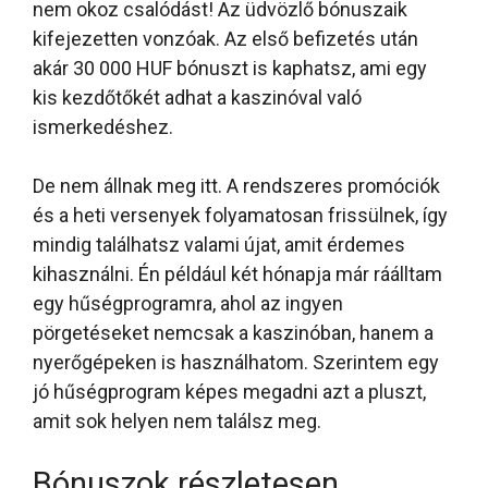
nem okoz csalódást! Az üdvözlő bónuszaik
kifejezetten vonzóak. Az első befizetés után
akár 30 000 HUF bónuszt is kaphatsz, ami egy
kis kezdőtőkét adhat a kaszinóval való
ismerkedéshez.
De nem állnak meg itt. A rendszeres promóciók
és a heti versenyek folyamatosan frissülnek, így
mindig találhatsz valami újat, amit érdemes
kihasználni. Én például két hónapja már ráálltam
egy hűségprogramra, ahol az ingyen
pörgetéseket nemcsak a kaszinóban, hanem a
nyerőgépeken is használhatom. Szerintem egy
jó hűségprogram képes megadni azt a pluszt,
amit sok helyen nem találsz meg.
Bónuszok részletesen