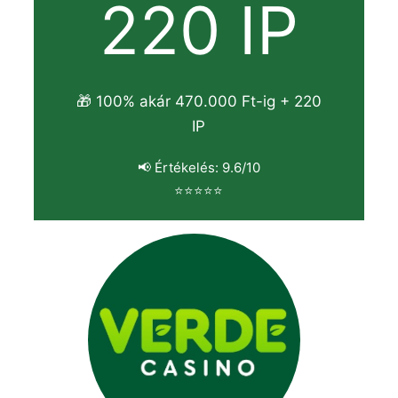
220 IP
🎁 100% akár 470.000 Ft-ig + 220
IP
📢 Értékelés: 9.6/10
⭐⭐⭐⭐⭐