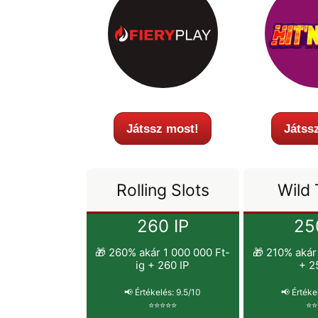
Játssz most!
Játss
Rolling Slots
Wild
260 IP
25
🎁 260% akár 1 000 000 Ft-
🎁 210% akár
ig + 260 IP
+ 2
📢 Értékelés: 9.5/10
📢 Értéke
⭐⭐⭐⭐⭐
⭐⭐