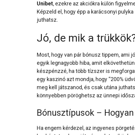
Unibet
, ezekre az akciókra külön figyelme
Képzeld el, hogy épp a karácsonyi pulyka 
juthatsz.
Jó, de mik a trükkök
Most, hogy van pár bónusz tippem, ami jól
egyik legnagyobb hiba, amit elkövethetün
készpénzzé, ha több tízszer is megforga
egy kaszinó azt mondja, hogy “200% üdv
meg kell játszanod, és csak utána juthat
könnyebben pöröghetsz az ünnepi idősza
Bónusztípusok – Hogyan
Ha engem kérdezel, az ingyenes pörgetés