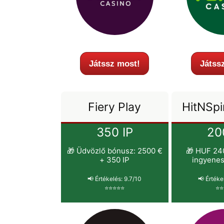
Játssz most!
Játss
Fiery Play
HitNSpi
350 IP
20
🎁 Üdvözlő bónusz: 2500 €
🎁 HUF 24
+ 350 IP
ingyenes
📢 Értékelés: 9.7/10
📢 Értéke
⭐⭐⭐⭐⭐
⭐⭐