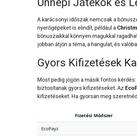
Ünnepi Játékok és 
A karácsonyi időszak nemcsak a bónuszokr
nyerőgépeket is elindít, például a
Christm
bónuszaikkal könnyen magukkal ragadhatn
jobban átjön a téma, a hangulat, és valób
Gyors Kifizetések K
Most pedig jöjjön a másik fontos kérdés
biztosítanak gyors kifizetéseket. Az
Eco
kifizetéseket. Ha gyorsan meg szeretnéd 
Fizetési Módszer
EcoPayz