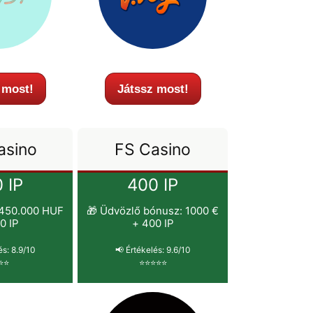
 most!
Játssz most!
asino
FS Casino
 IP
400 IP
 450.000 HUF
🎁 Üdvözlő bónusz: 1000 €
0 IP
+ 400 IP
és: 8.9/10
📢 Értékelés: 9.6/10
⭐⭐
⭐⭐⭐⭐⭐