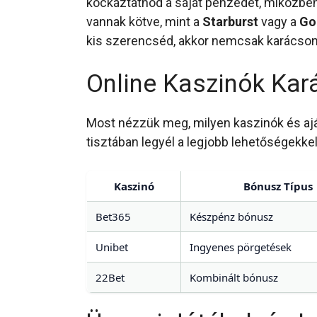
kockáztatnod a saját pénzedet, miközbe
vannak kötve, mint a
Starburst
vagy a
Go
kis szerencséd, akkor nemcsak karácsony
Online Kaszinók Kar
Most nézzük meg, milyen kaszinók és aj
tisztában legyél a legjobb lehetőségekkel
Kaszinó
Bónusz Típus
Bet365
Készpénz bónusz
Unibet
Ingyenes pörgetések
22Bet
Kombinált bónusz