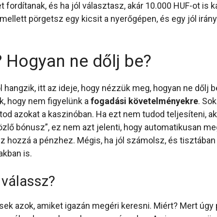
t fordítanak, és ha jól választasz, akár 10.000 HUF-ot is
mellett pörgetsz egy kicsit a nyerőgépen, és egy jól irá
? Hogyan ne dőlj be?
 hangzik, itt az ideje, hogy nézzük meg, hogyan ne dőlj 
k, hogy nem figyelünk a
fogadási követelményekre
. So
tod azokat a kaszinóban. Ha ezt nem tudod teljesíteni, 
özlő bónusz”, ez nem azt jelenti, hogy automatikusan m
sz hozzá a pénzhez. Mégis, ha jól számolsz, és tisztában 
kban is.
 válassz?
ek azok, amiket igazán megéri keresni. Miért? Mert úgy 