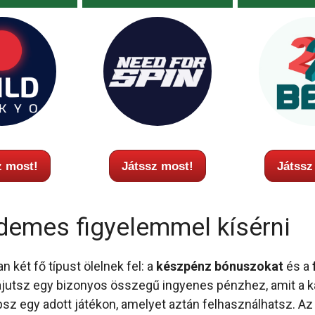
z most!
Játssz most!
Játssz
demes figyelemmel kísérni
n két fő típust ölelnek fel: a
készpénz bónuszokat
és a
zájutsz egy bizonyos összegű ingyenes pénzhez, amit a k
sz egy adott játékon, amelyet aztán felhasználhatsz. Az