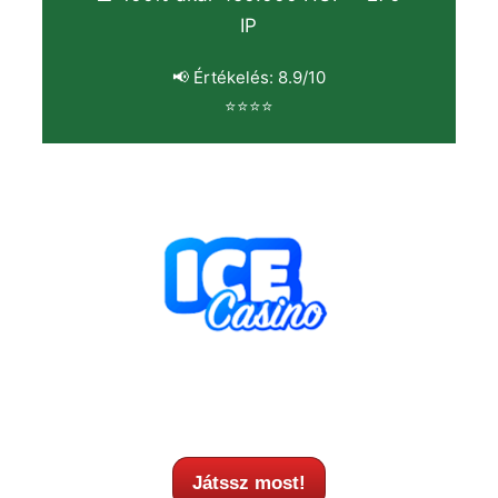
IP
📢 Értékelés: 8.9/10
⭐⭐⭐⭐
Játssz most!