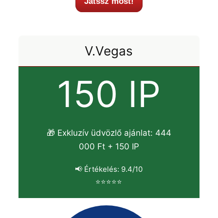
Játssz most!
V.Vegas
150 IP
🎁 Exkluzív üdvözlő ajánlat: 444
000 Ft + 150 IP
📢 Értékelés: 9.4/10
⭐⭐⭐⭐⭐