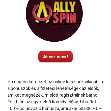
Játssz most!
Ha engem kérdezel, az online kaszinók világában
a bónuszok és a fizetési lehetőségek az elsők,
amiket megnézek, mielőtt regisztrálnék bárhol.
És itt jön az egyik első komoly előny: LibraBet
100%-os üdvözlő bónusza, ami akár 50.000 HUF-