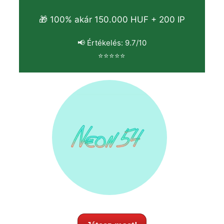
🎁 100% akár 150.000 HUF + 200 IP
📢 Értékelés: 9.7/10
⭐⭐⭐⭐⭐