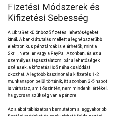
Fizetési Módszerek és
Kifizetési Sebesség
A LibraBet különböző fizetési lehetőségeket
kínál. A banki átutalás mellett a legnépszerűbb
elektronikus pénztárcák is elérhetők, mint a
Skrill, Neteller vagy a PayPal. Azonban, és ez a
személyes tapasztalatom: bár a lehetőségek
szélesek, a kifizetési idő néha csalódást
okozhat. A legtöbb kaszinónál a kifizetés 1-2
munkanapon belül történik, itt azonban 3-5 napot
is várhatsz, amit őszintén, nem mindenki értékel,
ha gyorsan szükség van a pénzre.
Az alábbi táblázatban bemutatom a leggyakoribb