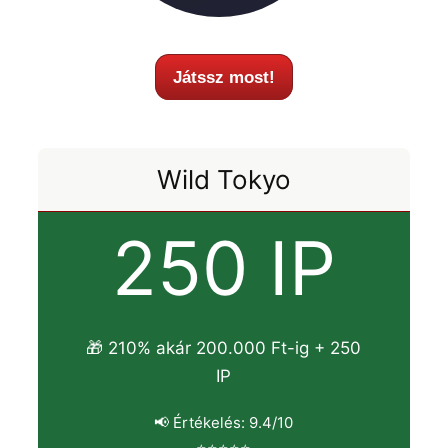
Játssz most!
Wild Tokyo
250 IP
🎁 210% akár 200.000 Ft-ig + 250
IP
📢 Értékelés: 9.4/10