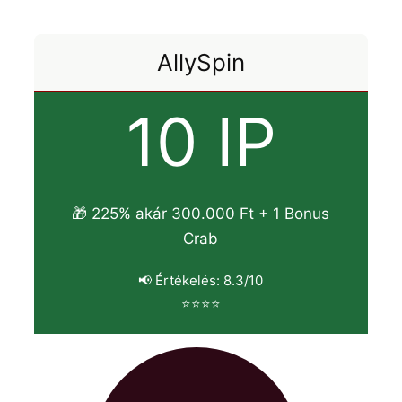
AllySpin
10 IP
🎁 225% akár 300.000 Ft + 1 Bonus
Crab
📢 Értékelés: 8.3/10
⭐⭐⭐⭐