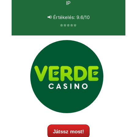
IP
📢 Értékelés: 9.6/10
⭐⭐⭐⭐⭐
Játssz most!