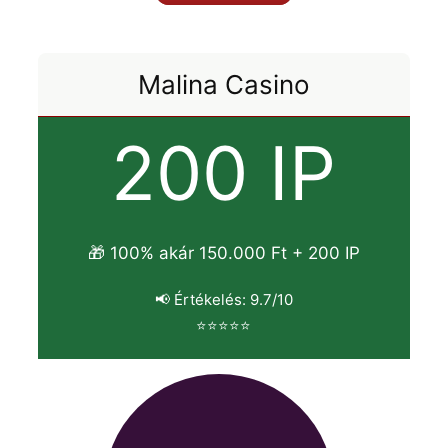
Malina Casino
200 IP
🎁 100% akár 150.000 Ft + 200 IP
📢 Értékelés: 9.7/10
⭐⭐⭐⭐⭐