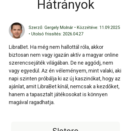
Hátrányok
Szerző: Gergely Molnár • Közzétéve: 11.09.2025
• Utolsó frissítés: 2026.04.27
LibraBet. Ha még nem hallottál róla, akkor
biztosan nem vagy igazán aktív a magyar online
szerencsejáték világában. De ne aggódj, nem
vagy egyedül. Az én véleményem, mint valaki, aki
napi szinten próbálja ki az új kaszinókat, hogy az
ajánlat, amit LibraBet kínál, nemcsak a kezdőket,
hanem a tapasztalt játékosokat is könnyen
magával ragadhatja.
Slotoro