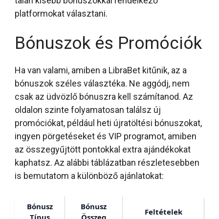
talán kisebb bónuszokkal rendelkező
platformokat választani.
Bónuszok és Promóciók
Ha van valami, amiben a LibraBet kitűnik, az a
bónuszok széles választéka. Ne aggódj, nem
csak az üdvözlő bónuszra kell számítanod. Az
oldalon szinte folyamatosan találsz új
promóciókat, például heti újratöltési bónuszokat,
ingyen pörgetéseket és VIP programot, amiben
az összegyűjtött pontokkal extra ajándékokat
kaphatsz. Az alábbi táblázatban részletesebben
is bemutatom a különböző ajánlatokat:
Bónusz
Bónusz
Feltételek
Típus
Összeg