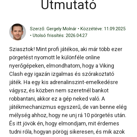
Útmutató
Szerző: Gergely Molnár • Közzétéve: 11.09.2025
• Utolsó frissítés: 2026.04.27
Sziasztok! Mint profi játékos, aki már több ezer
pörgetést nyomott le különféle online
nyerőgépeken, elmondhatom, hogy a Viking
Clash egy igazán izgalmas és szórakoztató
játék. Ha egy kis adrenalinszint-emelkedésre
vágysz, és közben nem szeretnél bankot
robbantani, akkor ez a gép neked való. A
játékmechanizmus egyszerű, de van benne elég
mélység ahhoz, hogy ne unj rá 10 pörgetés után.
És itt jövök én, hogy elmondjam, mit érdemes
tudni róla, hogyan pörögj sikeresen, és mik azok