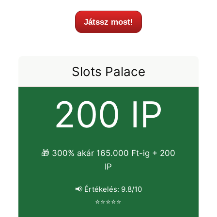
Játssz most!
Slots Palace
200 IP
🎁 300% akár 165.000 Ft-ig + 200
IP
📢 Értékelés: 9.8/10
⭐⭐⭐⭐⭐