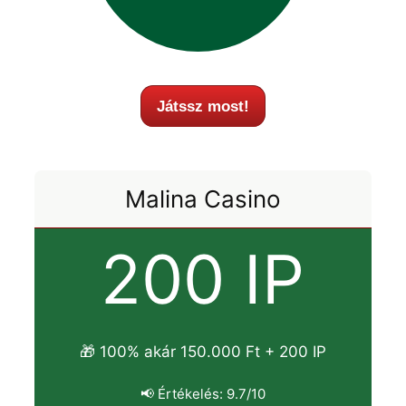
Játssz most!
Malina Casino
200 IP
🎁 100% akár 150.000 Ft + 200 IP
📢 Értékelés: 9.7/10