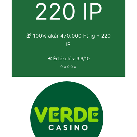
220 IP
🎁 100% akár 470.000 Ft-ig + 220
IP
📢 Értékelés: 9.6/10
⭐⭐⭐⭐⭐