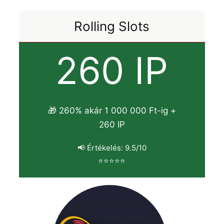
Rolling Slots
260 IP
🎁 260% akár 1 000 000 Ft-ig +
260 IP
📢 Értékelés: 9.5/10
⭐⭐⭐⭐⭐