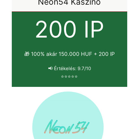
Neon54 Kaszinó
200 IP
🎁 100% akár 150.000 HUF + 200 IP
📢 Értékelés: 9.7/10
⭐⭐⭐⭐⭐