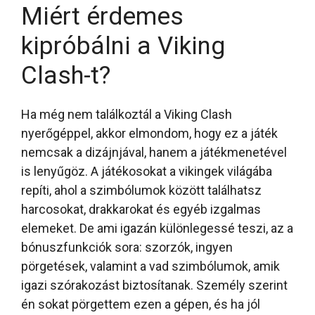
Miért érdemes
kipróbálni a Viking
Clash-t?
Ha még nem találkoztál a Viking Clash
nyerőgéppel, akkor elmondom, hogy ez a játék
nemcsak a dizájnjával, hanem a játékmenetével
is lenyűgöz. A játékosokat a vikingek világába
repíti, ahol a szimbólumok között találhatsz
harcosokat, drakkarokat és egyéb izgalmas
elemeket. De ami igazán különlegessé teszi, az a
bónuszfunkciók sora: szorzók, ingyen
pörgetések, valamint a vad szimbólumok, amik
igazi szórakozást biztosítanak. Személy szerint
én sokat pörgettem ezen a gépen, és ha jól