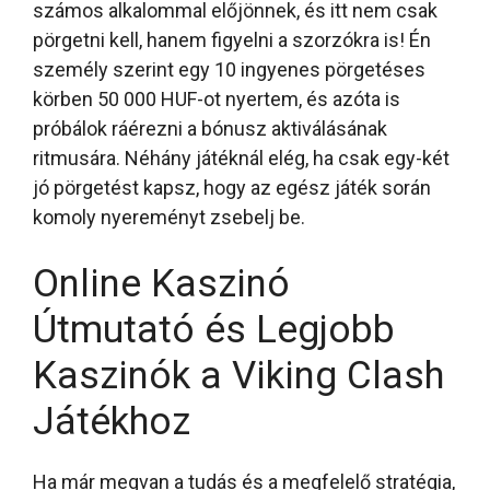
számos alkalommal előjönnek, és itt nem csak
pörgetni kell, hanem figyelni a szorzókra is! Én
személy szerint egy 10 ingyenes pörgetéses
körben 50 000 HUF-ot nyertem, és azóta is
próbálok ráérezni a bónusz aktiválásának
ritmusára. Néhány játéknál elég, ha csak egy-két
jó pörgetést kapsz, hogy az egész játék során
komoly nyereményt zsebelj be.
Online Kaszinó
Útmutató és Legjobb
Kaszinók a Viking Clash
Játékhoz
Ha már megvan a tudás és a megfelelő stratégia,