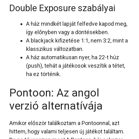
Double Exposure szabályai
A ház mindkét lapját felfedve kapod meg,
így előnyben vagy a döntésekben.
A blackjack kifizetése 1:1, nem 3:2, mint a
klasszikus változatban.
A ház automatikusan nyer, ha 22-t húz
(push), tehát a játékosok veszítik a tétet,
ha ez történik.
Pontoon: Az angol
verzió alternatívája
Amikor először találkoztam a Pontoonnal, azt
hittem, hogy valami teljesen új játékot találtam.