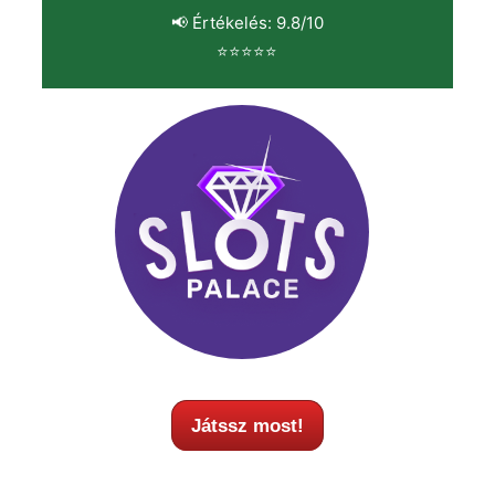
📢 Értékelés: 9.8/10
⭐⭐⭐⭐⭐
Játssz most!