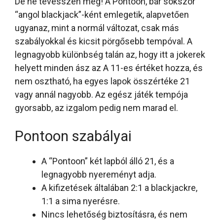
De ne tévesszen meg! A Pontoon, bár sokszor
“angol blackjack”-ként emlegetik, alapvetően
ugyanaz, mint a normál változat, csak más
szabályokkal és kicsit pörgősebb tempóval. A
legnagyobb különbség talán az, hogy itt a jokerek
helyett minden ász az A 11-es értéket hozza, és
nem osztható, ha egyes lapok összértéke 21
vagy annál nagyobb. Az egész játék tempója
gyorsabb, az izgalom pedig nem marad el.
Pontoon szabályai
A “Pontoon” két lapból álló 21, és a
legnagyobb nyereményt adja.
A kifizetések általában 2:1 a blackjackre,
1:1 a sima nyerésre.
Nincs lehetőség biztosításra, és nem