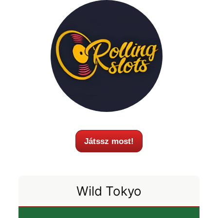
Játssz most!
Wild Tokyo