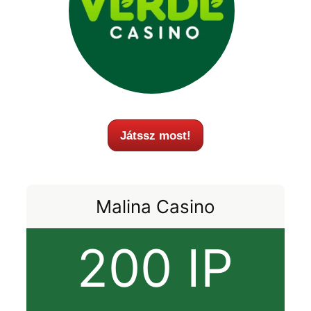
Játssz most!
Malina Casino
200 IP