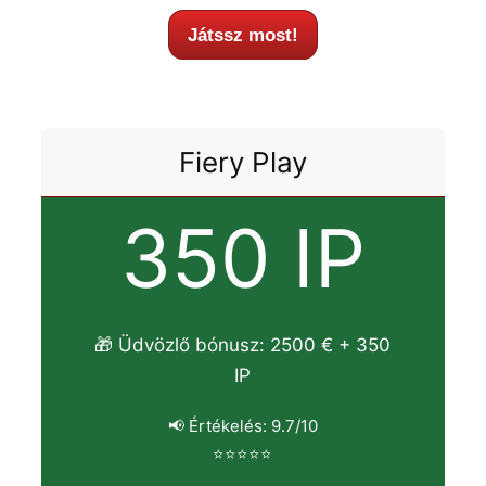
Játssz most!
Fiery Play
350 IP
🎁 Üdvözlő bónusz: 2500 € + 350
IP
📢 Értékelés: 9.7/10
⭐⭐⭐⭐⭐