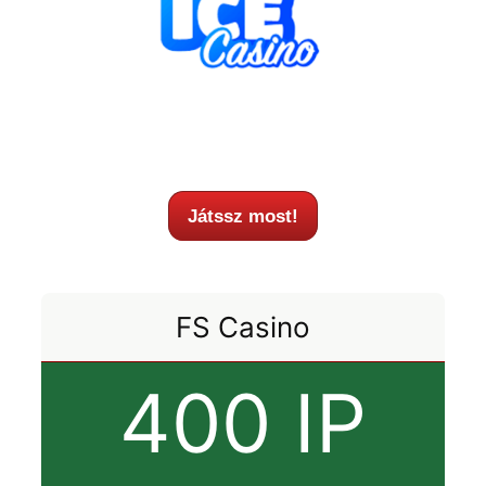
Játssz most!
FS Casino
400 IP