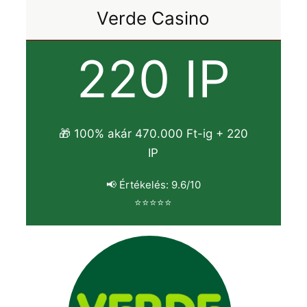
Verde Casino
220 IP
🎁 100% akár 470.000 Ft-ig + 220
IP
📢 Értékelés: 9.6/10
⭐⭐⭐⭐⭐