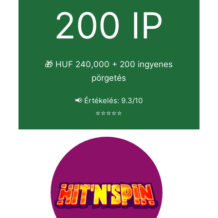
200 IP
🎁 HUF 240,000 + 200 ingyenes
pörgetés
📢 Értékelés: 9.3/10
⭐⭐⭐⭐⭐