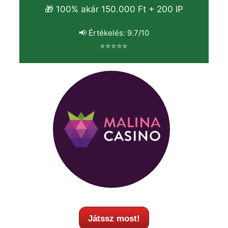
🎁 100% akár 150.000 Ft + 200 IP
📢 Értékelés: 9.7/10
⭐⭐⭐⭐⭐
Játssz most!