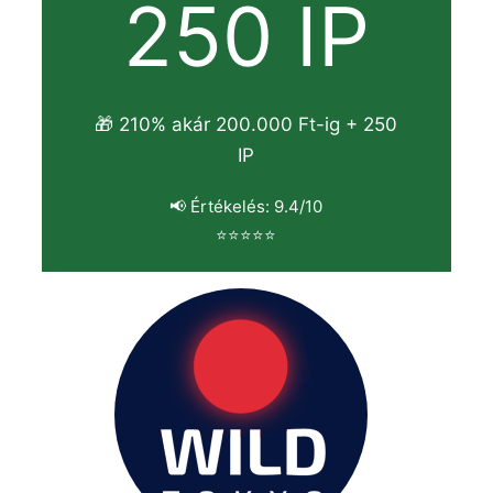
250 IP
🎁 210% akár 200.000 Ft-ig + 250
IP
📢 Értékelés: 9.4/10
⭐⭐⭐⭐⭐