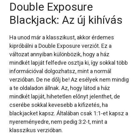
Double Exposure
Blackjack: Az új kihívás
Ha unod már a klasszikust, akkor érdemes
kipróbálni a Double Exposure verziót. Ez a
változat annyiban különbözik, hogy a ház
mindkét lapját felfedve osztja ki, így sokkal több
információval dolgozhatsz, mint a normál
verzióban. De ne dőlj be! Az esélyek nem mindig
a te oldaladon állnak. Az, hogy látod a ház
mindkét lapját, hihetetlen előnyt jelenthet, de
cserébe sokkal kevesebb a kifizetés, ha
blackjacket kapsz. Általában csak 1:1-et kapsz a
nyereményedre, nem pedig 3:2-t, mint a
klasszikus verzióban.