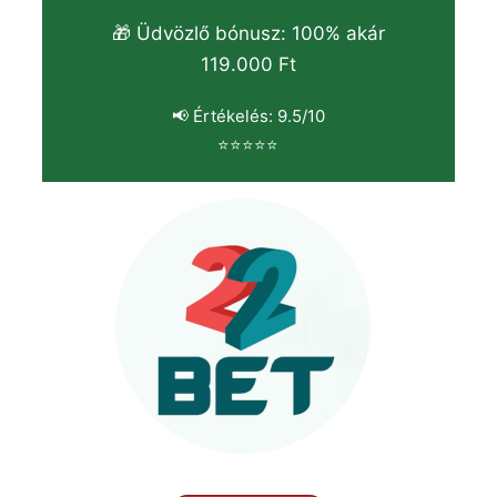
🎁 Üdvözlő bónusz: 100% akár
119.000 Ft
📢 Értékelés: 9.5/10
⭐⭐⭐⭐⭐