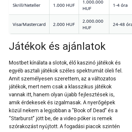
1.000.000
Skrill/Neteller
1.000 HUF
1-4 óra
HUF
2.000.000
Visa/Mastercard
2.000 HUF
24-48 ór
HUF
Játékok és ajánlatok
Mostbet kínálata a slotok, élő kaszinó játékok és
egyéb asztali játékok széles spektrumát öleli fel.
Amit személyesen szerettem, az a változatos
játékok, mert nem csak a klasszikus játékok
vannak itt, hanem olyan újabb fejlesztések is,
amik érdekesek és izgalmasak. A nyerőgépek
közül nekem a legjobban a “Book of Dead” és a
“Starburst” jött be, de a video póker is remek
szórakozást nyújtott. A fogadási piacok szintén