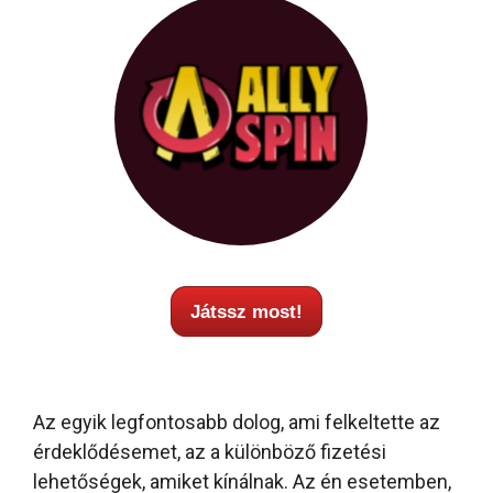
Játssz most!
Az egyik legfontosabb dolog, ami felkeltette az
érdeklődésemet, az a különböző fizetési
lehetőségek, amiket kínálnak. Az én esetemben,