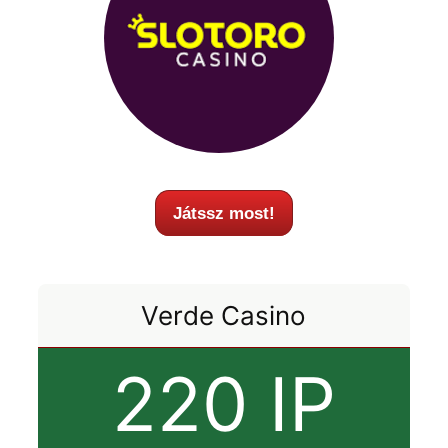
Játssz most!
Verde Casino
220 IP