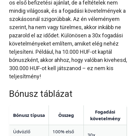
os első befizetési ajánlat, de a feltételek nem
mindig világosak, és a fogadási követelmények a
szokásosnál szigorúbbak. Az én véleményem
szerint, ha nem vagy türelmes, akkor inkább ne
pazarold el az idődet. Különösen a 30x fogadási
követelményeket említem, amiket elég nehéz
teljesíteni. Például, ha 10.000 HUF-ot kaptál
bónuszként, akkor ahhoz, hogy valóban kivehesd,
300.000 HUF-ot kell játszanod – ez nem kis
teljesítmény!
Bónusz táblázat
Fogadási
Bónusz típusa
Összeg
követelmény
Üdvözlő
100% első
30x