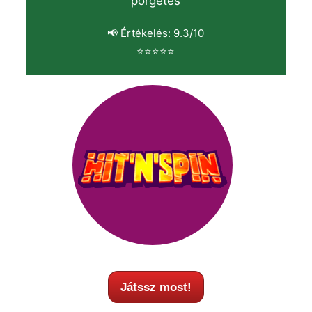
pörgetés
📢 Értékelés: 9.3/10
⭐⭐⭐⭐⭐
Játssz most!