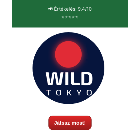
📢 Értékelés: 9.4/10
⭐⭐⭐⭐⭐
Játssz most!