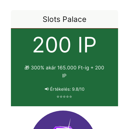
Slots Palace
200 IP
🎁 300% akár 165.000 Ft-ig + 200
IP
📢 Értékelés: 9.8/10
⭐⭐⭐⭐⭐