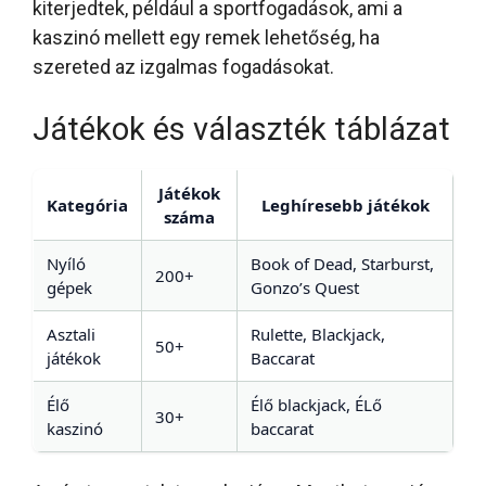
kiterjedtek, például a sportfogadások, ami a
kaszinó mellett egy remek lehetőség, ha
szereted az izgalmas fogadásokat.
Játékok és választék táblázat
Játékok
Kategória
Leghíresebb játékok
száma
Nyíló
Book of Dead, Starburst,
200+
gépek
Gonzo’s Quest
Asztali
Rulette, Blackjack,
50+
játékok
Baccarat
Élő
Élő blackjack, ÉLő
30+
kaszinó
baccarat