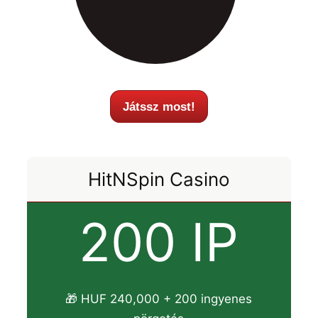
Játssz most!
HitNSpin Casino
200 IP
🎁 HUF 240,000 + 200 ingyenes