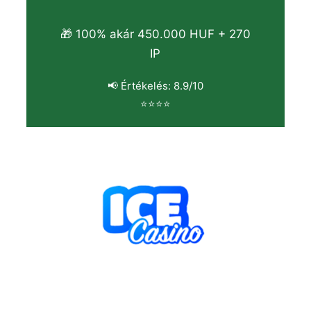
🎁 100% akár 450.000 HUF + 270
IP
📢 Értékelés: 8.9/10
⭐⭐⭐⭐