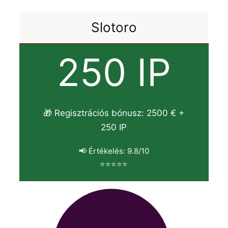
Slotoro
250 IP
🎁 Regisztrációs bónusz: 2500 € +
250 IP
📢 Értékelés: 9.8/10
⭐⭐⭐⭐⭐