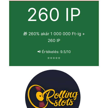
260 IP
🎁 260% akár 1 000 000 Ft-ig +
260 IP
📢 Értékelés: 9.5/10
⭐⭐⭐⭐⭐