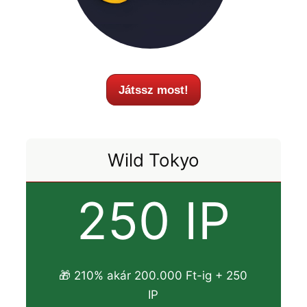
Játssz most!
Wild Tokyo
250 IP
🎁 210% akár 200.000 Ft-ig + 250
IP