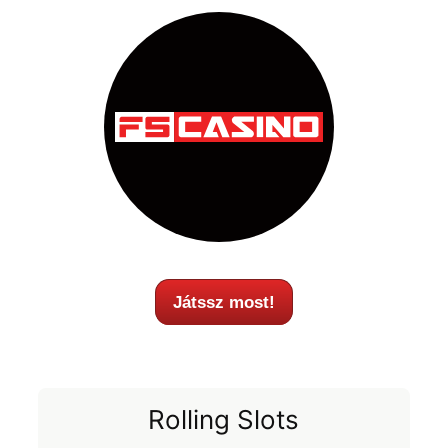
Játssz most!
Rolling Slots