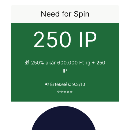
Need for Spin
250 IP
🎁 250% akár 600.000 Ft-ig + 250
IP
📢 Értékelés: 9.3/10
⭐⭐⭐⭐⭐