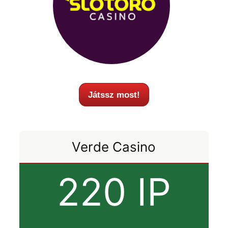
Játssz most!
Verde Casino
220 IP