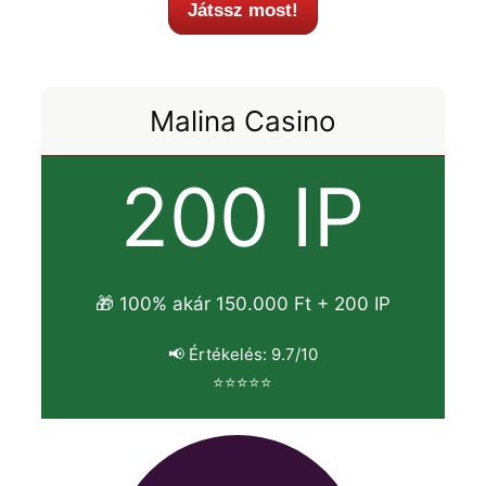
Játssz most!
Malina Casino
200 IP
🎁 100% akár 150.000 Ft + 200 IP
📢 Értékelés: 9.7/10
⭐⭐⭐⭐⭐