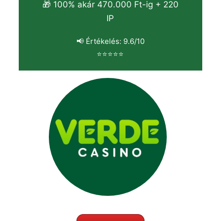
🎁 100% akár 470.000 Ft-ig + 220
IP
📢 Értékelés: 9.6/10
⭐⭐⭐⭐⭐