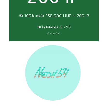
🎁 100% akár 150.000 HUF + 200 IP
📢 Értékelés: 9.7/10
⭐⭐⭐⭐⭐