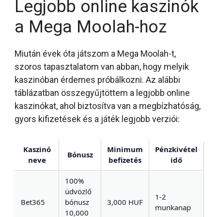
Legjobb online kaszinók
a Mega Moolah-hoz
Miután évek óta játszom a Mega Moolah-t,
szoros tapasztalatom van abban, hogy melyik
kaszinóban érdemes próbálkozni. Az alábbi
táblázatban összegyűjtöttem a legjobb online
kaszinókat, ahol biztosítva van a megbízhatóság,
gyors kifizetések és a játék legjobb verziói:
Kaszinó
Minimum
Pénzkivétel
Bónusz
neve
befizetés
idő
100%
üdvözlő
1-2
Bet365
bónusz
3,000 HUF
munkanap
10,000