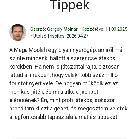
Tippek
Szerző: Gergely Molnár • Közzétéve: 11.09.2025
• Utolsó frissítés: 2026.04.27
A Mega Moolah egy olyan nyerőgép, amiről már
szinte mindenki hallott a szerencsejátékos
körökben. Ha nem is játszottál rajta, biztosan
láttad a hírekben, hogy valaki több százmillió
forintot nyert vele. De hogyan működik ez az
ikonikus játék, és mi a titka a jackpot
elérésének? Én, mint profi játékos, sokszor
próbáltam ki ezt a gépet, és megosztom veletek
a legfontosabb tapasztalataimat és tippeket.