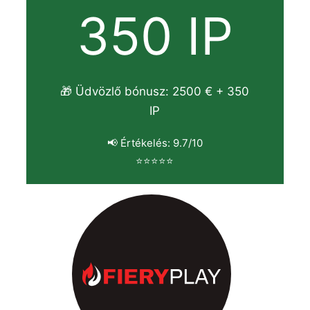
350 IP
🎁 Üdvözlő bónusz: 2500 € + 350
IP
📢 Értékelés: 9.7/10
⭐⭐⭐⭐⭐