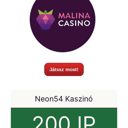
Játssz most!
Neon54 Kaszinó
200 IP