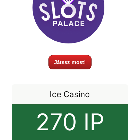
Játssz most!
Ice Casino
270 IP