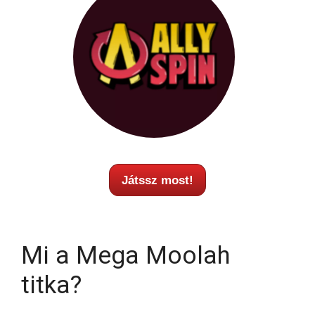
Játssz most!
Mi a Mega Moolah
titka?