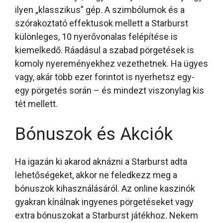
ilyen „klasszikus” gép. A szimbólumok és a
szórakoztató effektusok mellett a Starburst
különleges, 10 nyerővonalas felépítése is
kiemelkedő. Ráadásul a szabad pörgetések is
komoly nyereményekhez vezethetnek. Ha ügyes
vagy, akár több ezer forintot is nyerhetsz egy-
egy pörgetés során – és mindezt viszonylag kis
tét mellett.
Bónuszok és Akciók
Ha igazán ki akarod aknázni a Starburst adta
lehetőségeket, akkor ne feledkezz meg a
bónuszok kihasználásáról. Az online kaszinók
gyakran kínálnak ingyenes pörgetéseket vagy
extra bónuszokat a Starburst játékhoz. Nekem