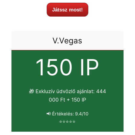
Játssz most!
V.Vegas
150 IP
🎁 Exkluzív üdvözlő ajánlat: 444
000 Ft + 150 IP
📢 Értékelés: 9.4/10
⭐⭐⭐⭐⭐