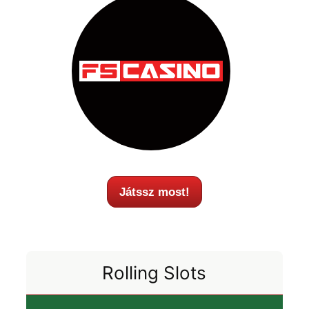
Játssz most!
Rolling Slots