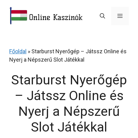
Skip
to
Menu
content
Főoldal
»
Starburst Nyerőgép – Játssz Online és
Nyerj a Népszerű Slot Játékkal
Starburst Nyerőgép
– Játssz Online és
Nyerj a Népszerű
Slot Játékkal