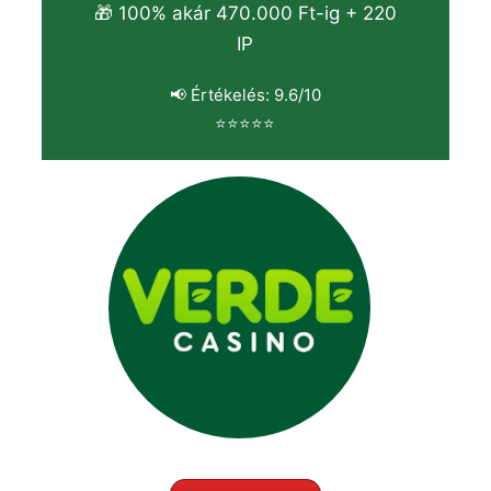
🎁 100% akár 470.000 Ft-ig + 220
IP
📢 Értékelés: 9.6/10
⭐⭐⭐⭐⭐