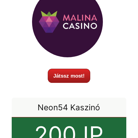
Játssz most!
Neon54 Kaszinó
200 IP