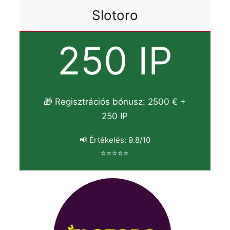
Slotoro
250 IP
🎁 Regisztrációs bónusz: 2500 € +
250 IP
📢 Értékelés: 9.8/10
⭐⭐⭐⭐⭐