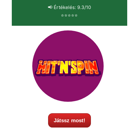
📢 Értékelés: 9.3/10
⭐⭐⭐⭐⭐
Játssz most!