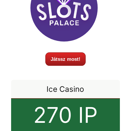
Játssz most!
Ice Casino
270 IP