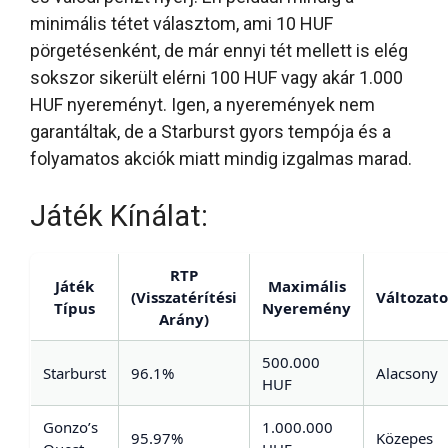
minimális tétet választom, ami 10 HUF
pörgetésenként, de már ennyi tét mellett is elég
sokszor sikerült elérni 100 HUF vagy akár 1.000
HUF nyereményt. Igen, a nyeremények nem
garantáltak, de a Starburst gyors tempója és a
folyamatos akciók miatt mindig izgalmas marad.
Játék Kínálat:
RTP
Játék
Maximális
(Visszatérítési
Változat
Típus
Nyeremény
Arány)
500.000
Starburst
96.1%
Alacsony
HUF
Gonzo’s
1.000.000
95.97%
Közepes