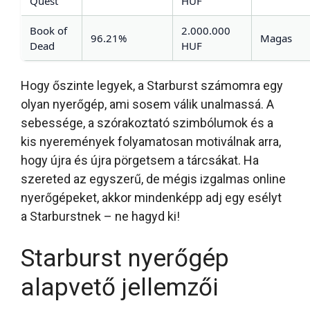
Quest
HUF
Book of
2.000.000
96.21%
Magas
Dead
HUF
Hogy őszinte legyek, a Starburst számomra egy
olyan nyerőgép, ami sosem válik unalmassá. A
sebessége, a szórakoztató szimbólumok és a
kis nyeremények folyamatosan motiválnak arra,
hogy újra és újra pörgetsem a tárcsákat. Ha
szereted az egyszerű, de mégis izgalmas online
nyerőgépeket, akkor mindenképp adj egy esélyt
a Starburstnek – ne hagyd ki!
Starburst nyerőgép
alapvető jellemzői