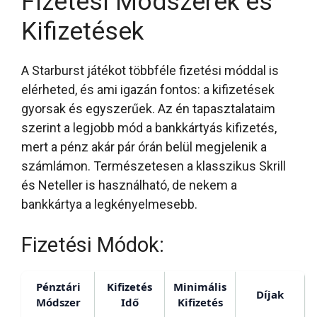
Fizetési Módszerek és
Kifizetések
A Starburst játékot többféle fizetési móddal is
elérheted, és ami igazán fontos: a kifizetések
gyorsak és egyszerűek. Az én tapasztalataim
szerint a legjobb mód a bankkártyás kifizetés,
mert a pénz akár pár órán belül megjelenik a
számlámon. Természetesen a klasszikus Skrill
és Neteller is használható, de nekem a
bankkártya a legkényelmesebb.
Fizetési Módok:
Pénztári
Kifizetés
Minimális
Díjak
Módszer
Idő
Kifizetés