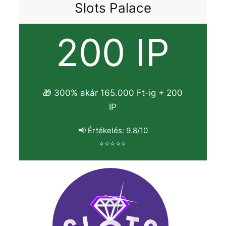
Slots Palace
200 IP
🎁 300% akár 165.000 Ft-ig + 200
IP
📢 Értékelés: 9.8/10
⭐⭐⭐⭐⭐