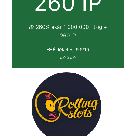
260 IP
🎁 260% akár 1 000 000 Ft-ig +
260 IP
📢 Értékelés: 9.5/10
⭐⭐⭐⭐⭐