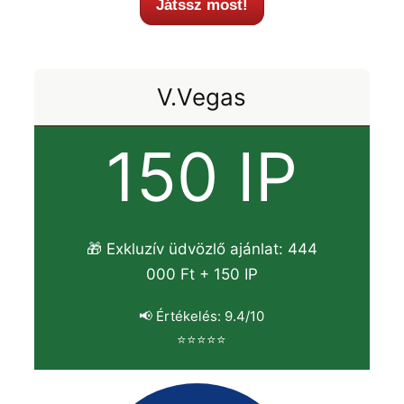
Játssz most!
V.Vegas
150 IP
🎁 Exkluzív üdvözlő ajánlat: 444
000 Ft + 150 IP
📢 Értékelés: 9.4/10
⭐⭐⭐⭐⭐