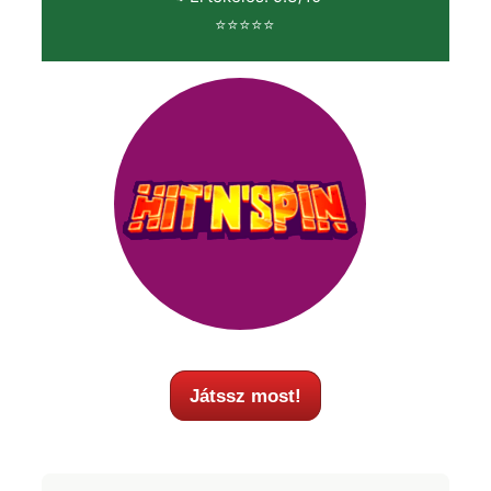
⭐⭐⭐⭐⭐
Játssz most!