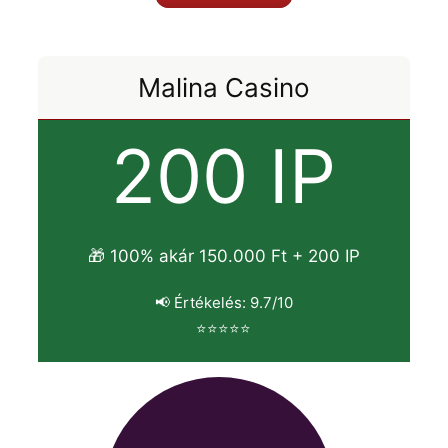
Malina Casino
200 IP
🎁 100% akár 150.000 Ft + 200 IP
📢 Értékelés: 9.7/10
⭐⭐⭐⭐⭐