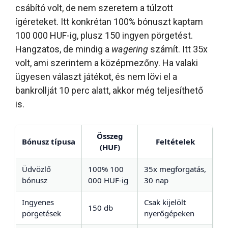
csábító volt, de nem szeretem a túlzott
ígéreteket. Itt konkrétan 100% bónuszt kaptam
100 000 HUF-ig, plusz 150 ingyen pörgetést.
Hangzatos, de mindig a
wagering
számít. Itt 35x
volt, ami szerintem a középmezőny. Ha valaki
ügyesen választ játékot, és nem lövi el a
bankrollját 10 perc alatt, akkor még teljesíthető
is.
Összeg
Bónusz típusa
Feltételek
(HUF)
Üdvözlő
100% 100
35x megforgatás,
bónusz
000 HUF-ig
30 nap
Ingyenes
Csak kijelölt
150 db
pörgetések
nyerőgépeken