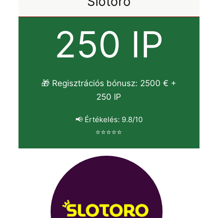
Slotoro
250 IP
🎁 Regisztrációs bónusz: 2500 € +
250 IP
📢 Értékelés: 9.8/10
⭐⭐⭐⭐⭐