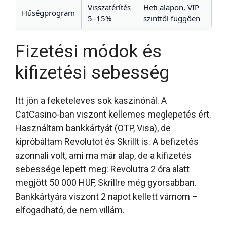
Visszatérítés
Heti alapon, VIP
Hűségprogram
5–15%
szinttől függően
Fizetési módok és
kifizetési sebesség
Itt jön a feketeleves sok kaszinónál. A
CatCasino-ban viszont kellemes meglepetés ért.
Használtam bankkártyát (OTP, Visa), de
kipróbáltam Revolutot és Skrillt is. A befizetés
azonnali volt, ami ma már alap, de a kifizetés
sebessége lepett meg: Revolutra 2 óra alatt
megjött 50 000 HUF, Skrillre még gyorsabban.
Bankkártyára viszont 2 napot kellett várnom –
elfogadható, de nem villám.