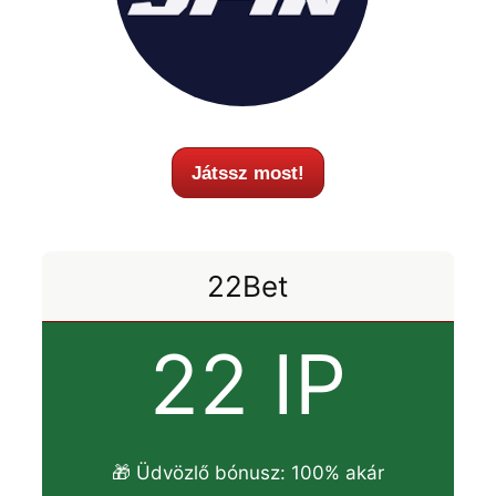
Játssz most!
22Bet
22 IP
🎁 Üdvözlő bónusz: 100% akár