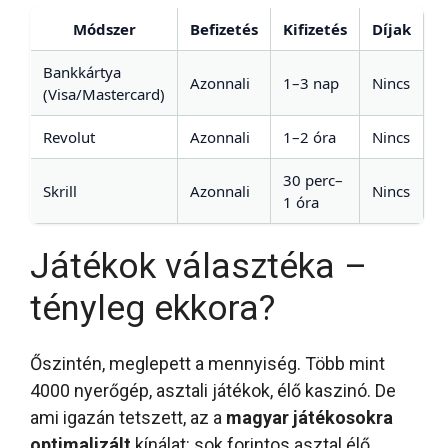
Módszer
Befizetés
Kifizetés
Díjak
Bankkártya
Azonnali
1–3 nap
Nincs
(Visa/Mastercard)
Revolut
Azonnali
1–2 óra
Nincs
30 perc–
Skrill
Azonnali
Nincs
1 óra
Játékok választéka –
tényleg ekkora?
Őszintén, meglepett a mennyiség. Több mint
4000 nyerőgép, asztali játékok, élő kaszinó. De
ami igazán tetszett, az a
magyar játékosokra
optimalizált
kínálat: sok forintos asztal élő