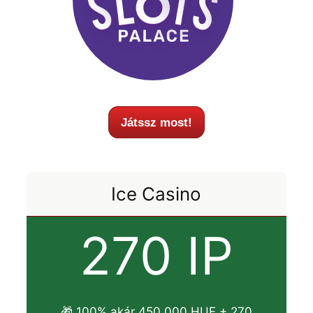
Játssz most!
Ice Casino
270 IP
🎁 100% akár 450.000 HUF + 270