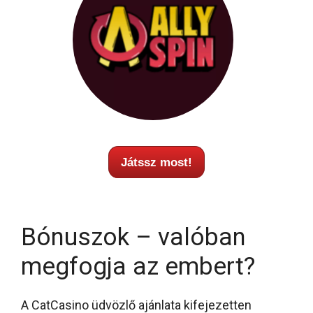
Játssz most!
Bónuszok – valóban
megfogja az embert?
A CatCasino üdvözlő ajánlata kifejezetten