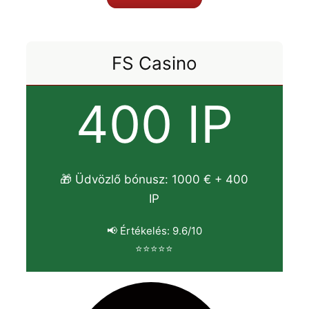
FS Casino
400 IP
🎁 Üdvözlő bónusz: 1000 € + 400
IP
📢 Értékelés: 9.6/10
⭐⭐⭐⭐⭐