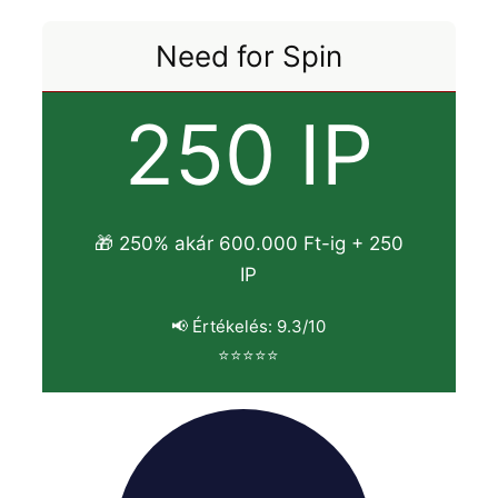
Need for Spin
250 IP
🎁 250% akár 600.000 Ft-ig + 250
IP
📢 Értékelés: 9.3/10
⭐⭐⭐⭐⭐