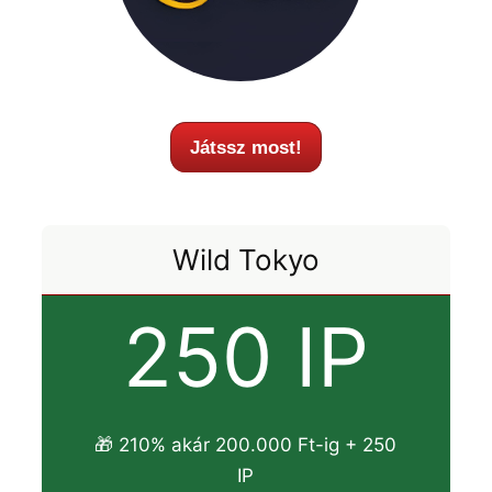
Játssz most!
Wild Tokyo
250 IP
🎁 210% akár 200.000 Ft-ig + 250
IP