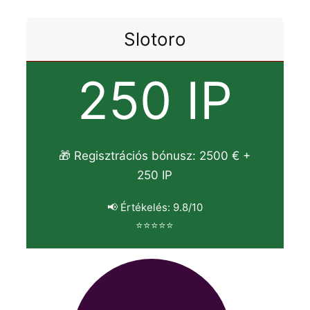
Slotoro
250 IP
🎁 Regisztrációs bónusz: 2500 € +
250 IP
📢 Értékelés: 9.8/10
⭐⭐⭐⭐⭐