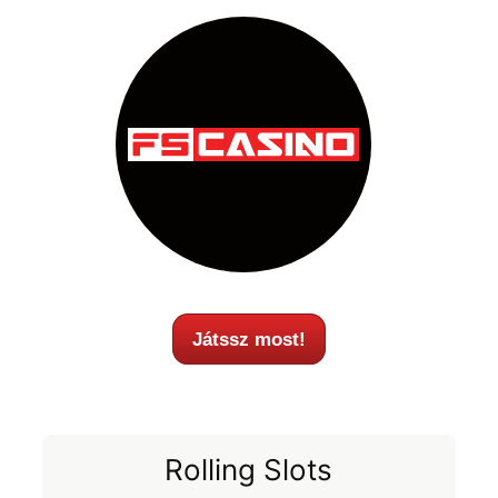
Játssz most!
Rolling Slots