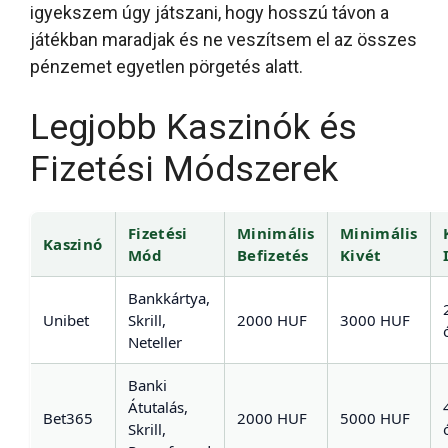
igyekszem úgy játszani, hogy hosszú távon a
játékban maradjak és ne veszítsem el az összes
pénzemet egyetlen pörgetés alatt.
Legjobb Kaszinók és
Fizetési Módszerek
Fizetési
Minimális
Minimális
Kaszinó
Mód
Befizetés
Kivét
Bankkártya,
Unibet
Skrill,
2000 HUF
3000 HUF
Neteller
Banki
Átutalás,
Bet365
2000 HUF
5000 HUF
Skrill,