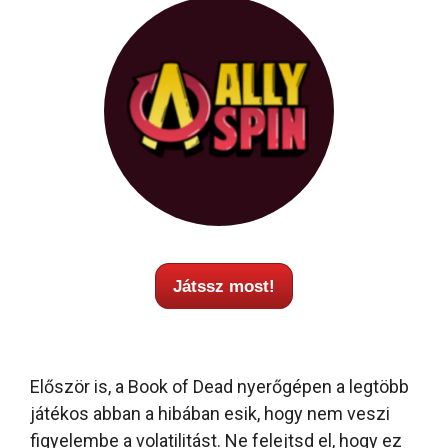
Játssz most!
Először is, a Book of Dead nyerőgépen a legtöbb
játékos abban a hibában esik, hogy nem veszi
figyelembe a volatilitást. Ne felejtsd el, hogy ez