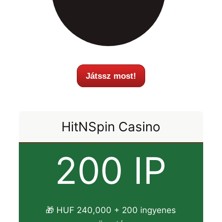
Játssz most!
HitNSpin Casino
200 IP
🎁 HUF 240,000 + 200 ingyenes