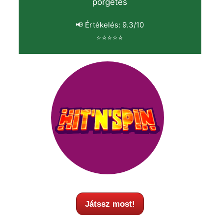
pörgetés
📢 Értékelés: 9.3/10
⭐⭐⭐⭐⭐
Játssz most!