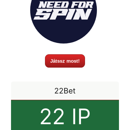
Játssz most!
22Bet
22 IP