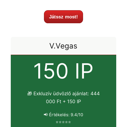
Játssz most!
V.Vegas
150 IP
🎁 Exkluzív üdvözlő ajánlat: 444
000 Ft + 150 IP
📢 Értékelés: 9.4/10
⭐⭐⭐⭐⭐