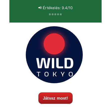
📢 Értékelés: 9.4/10
⭐⭐⭐⭐⭐
Játssz most!