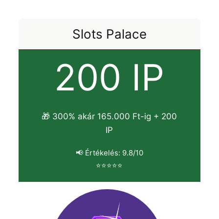
Slots Palace
200 IP
🎁 300% akár 165.000 Ft-ig + 200
IP
📢 Értékelés: 9.8/10
⭐⭐⭐⭐⭐