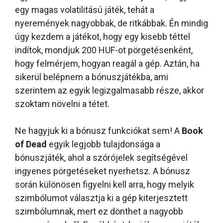
egy magas volatilitású játék, tehát a
nyeremények nagyobbak, de ritkábbak. Én mindig
úgy kezdem a játékot, hogy egy kisebb téttel
indítok, mondjuk 200 HUF-ot pörgetésenként,
hogy felmérjem, hogyan reagál a gép. Aztán, ha
sikerül belépnem a bónuszjátékba, ami
szerintem az egyik legizgalmasabb része, akkor
szoktam növelni a tétet.
Ne hagyjuk ki a bónusz funkciókat sem! A
Book
of Dead
egyik legjobb tulajdonsága a
bónuszjáték, ahol a szórójelek segítségével
ingyenes pörgetéseket nyerhetsz. A bónusz
során különösen figyelni kell arra, hogy melyik
szimbólumot választja ki a gép kiterjesztett
szimbólumnak, mert ez dönthet a nagyobb