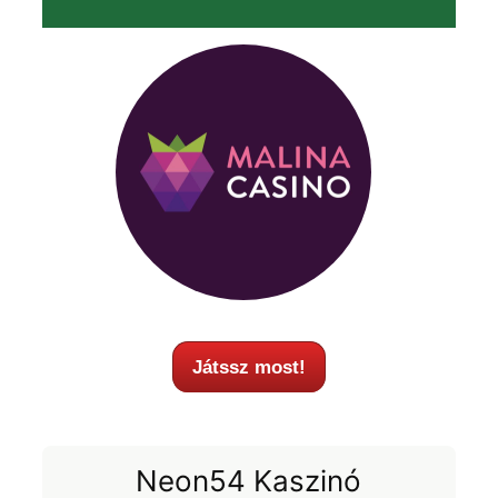
Játssz most!
Neon54 Kaszinó