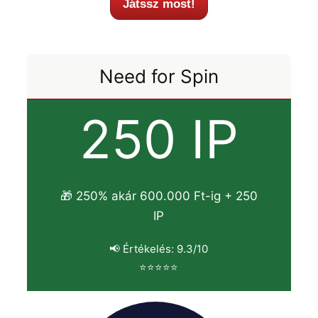
Játssz most!
Need for Spin
250 IP
🎁 250% akár 600.000 Ft-ig + 250
IP
📢 Értékelés: 9.3/10
⭐⭐⭐⭐⭐