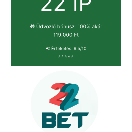
22 IP
🎁 Üdvözlő bónusz: 100% akár
119.000 Ft
📢 Értékelés: 9.5/10
⭐⭐⭐⭐⭐