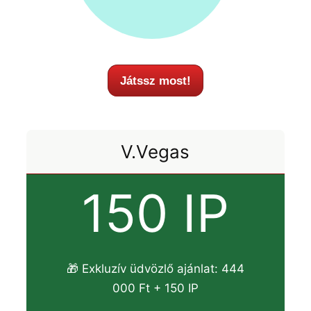
Játssz most!
V.Vegas
150 IP
🎁 Exkluzív üdvözlő ajánlat: 444
000 Ft + 150 IP