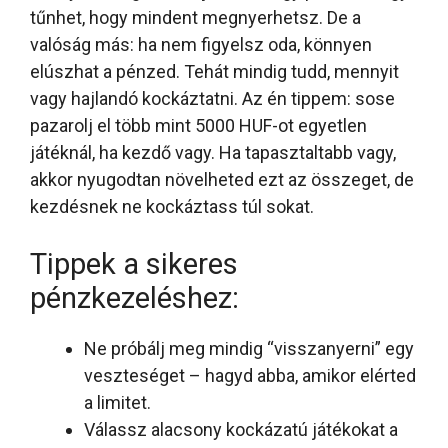
tűnhet, hogy mindent megnyerhetsz. De a
valóság más: ha nem figyelsz oda, könnyen
elúszhat a pénzed. Tehát mindig tudd, mennyit
vagy hajlandó kockáztatni. Az én tippem: sose
pazarolj el több mint 5000 HUF-ot egyetlen
játéknál, ha kezdő vagy. Ha tapasztaltabb vagy,
akkor nyugodtan növelheted ezt az összeget, de
kezdésnek ne kockáztass túl sokat.
Tippek a sikeres
pénzkezeléshez:
Ne próbálj meg mindig “visszanyerni” egy
veszteséget – hagyd abba, amikor elérted
a limitet.
Válassz alacsony kockázatú játékokat a