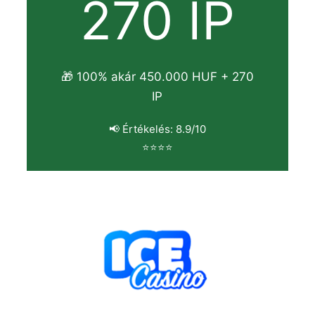
270 IP
🎁 100% akár 450.000 HUF + 270
IP
📢 Értékelés: 8.9/10
⭐⭐⭐⭐