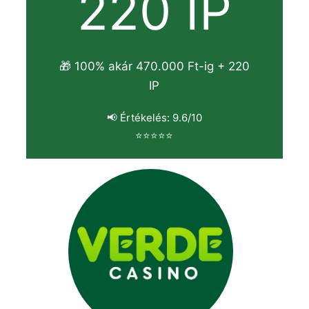
220 IP
🎁 100% akár 470.000 Ft-ig + 220
IP
📢 Értékelés: 9.6/10
⭐⭐⭐⭐⭐