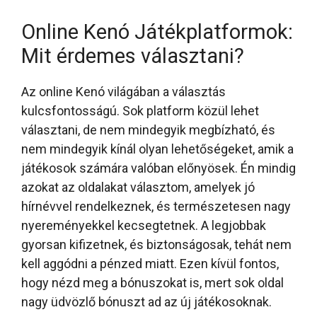
Online Kenó Játékplatformok:
Mit érdemes választani?
Az online Kenó világában a választás
kulcsfontosságú. Sok platform közül lehet
választani, de nem mindegyik megbízható, és
nem mindegyik kínál olyan lehetőségeket, amik a
játékosok számára valóban előnyösek. Én mindig
azokat az oldalakat választom, amelyek jó
hírnévvel rendelkeznek, és természetesen nagy
nyereményekkel kecsegtetnek. A legjobbak
gyorsan kifizetnek, és biztonságosak, tehát nem
kell aggódni a pénzed miatt. Ezen kívül fontos,
hogy nézd meg a bónuszokat is, mert sok oldal
nagy üdvözlő bónuszt ad az új játékosoknak.