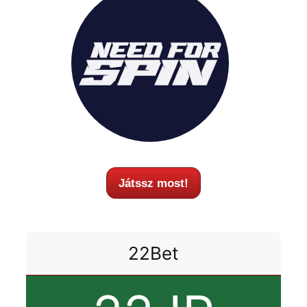
Játssz most!
22Bet