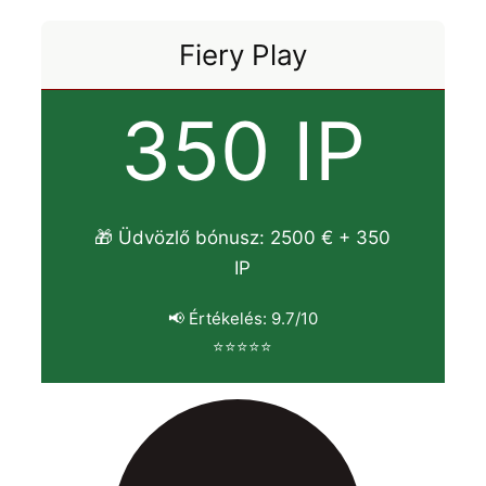
Fiery Play
350 IP
🎁 Üdvözlő bónusz: 2500 € + 350
IP
📢 Értékelés: 9.7/10
⭐⭐⭐⭐⭐