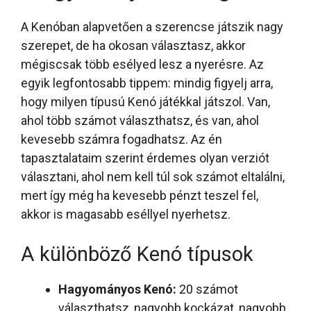
A Kenóban alapvetően a szerencse játszik nagy
szerepet, de ha okosan választasz, akkor
mégiscsak több esélyed lesz a nyerésre. Az
egyik legfontosabb tippem: mindig figyelj arra,
hogy milyen típusú Kenó játékkal játszol. Van,
ahol több számot választhatsz, és van, ahol
kevesebb számra fogadhatsz. Az én
tapasztalataim szerint érdemes olyan verziót
választani, ahol nem kell túl sok számot eltalálni,
mert így még ha kevesebb pénzt teszel fel,
akkor is magasabb eséllyel nyerhetsz.
A különböző Kenó típusok
Hagyományos Kenó:
20 számot
választhatsz, nagyobb kockázat, nagyobb