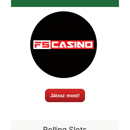
Játssz most!
Rolling Slots