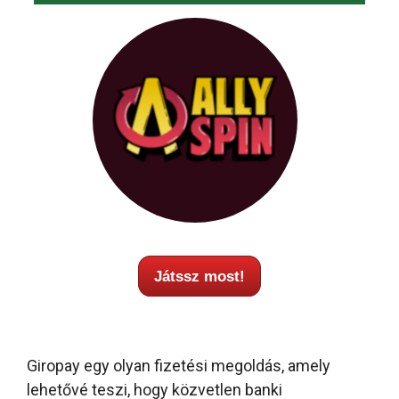
Játssz most!
Giropay egy olyan fizetési megoldás, amely
lehetővé teszi, hogy közvetlen banki