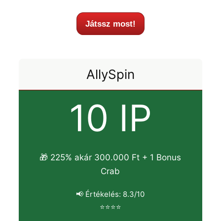
Játssz most!
AllySpin
10 IP
🎁 225% akár 300.000 Ft + 1 Bonus
Crab
📢 Értékelés: 8.3/10
⭐⭐⭐⭐