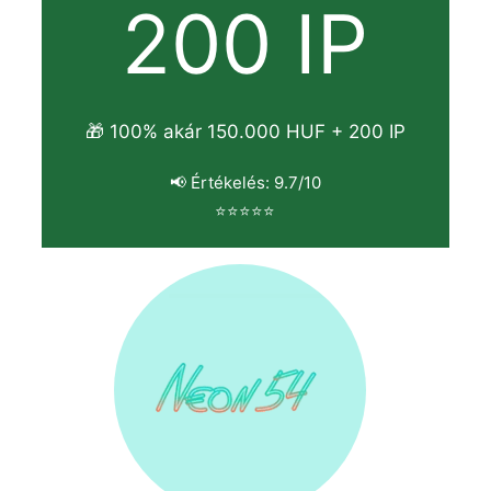
200 IP
🎁 100% akár 150.000 HUF + 200 IP
📢 Értékelés: 9.7/10
⭐⭐⭐⭐⭐