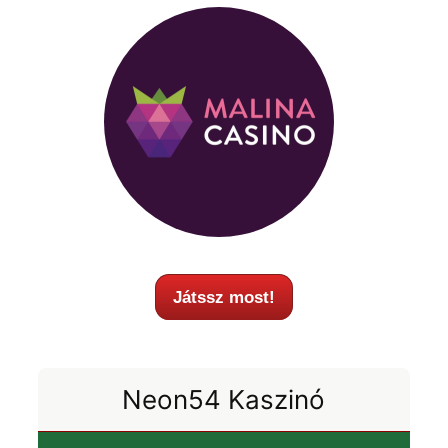
Játssz most!
Neon54 Kaszinó