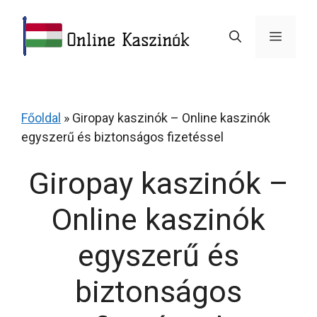
Skip
to
Menu
content
Főoldal
»
Giropay kaszinók – Online kaszinók
egyszerű és biztonságos fizetéssel
Giropay kaszinók –
Online kaszinók
egyszerű és
biztonságos