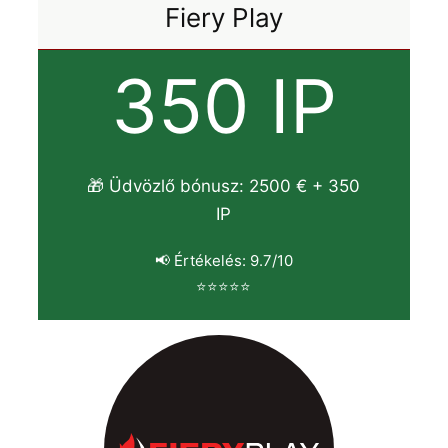
Fiery Play
350 IP
🎁 Üdvözlő bónusz: 2500 € + 350
IP
📢 Értékelés: 9.7/10
⭐⭐⭐⭐⭐