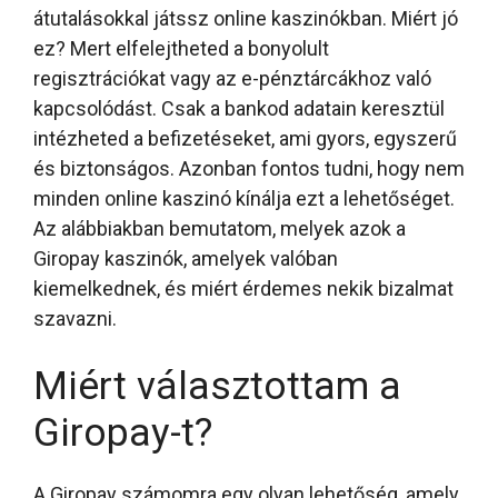
átutalásokkal játssz online kaszinókban. Miért jó
ez? Mert elfelejtheted a bonyolult
regisztrációkat vagy az e-pénztárcákhoz való
kapcsolódást. Csak a bankod adatain keresztül
intézheted a befizetéseket, ami gyors, egyszerű
és biztonságos. Azonban fontos tudni, hogy nem
minden online kaszinó kínálja ezt a lehetőséget.
Az alábbiakban bemutatom, melyek azok a
Giropay kaszinók, amelyek valóban
kiemelkednek, és miért érdemes nekik bizalmat
szavazni.
Miért választottam a
Giropay-t?
A Giropay számomra egy olyan lehetőség, amely