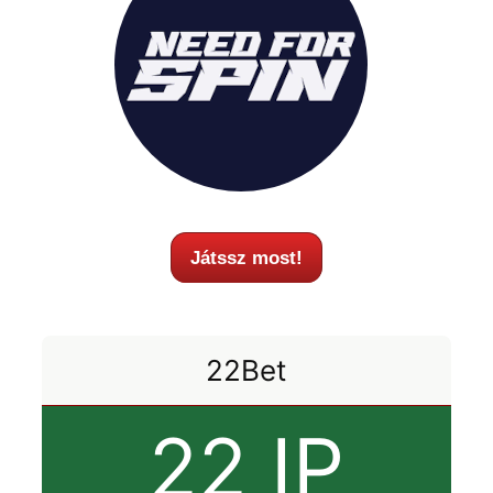
Játssz most!
22Bet
22 IP