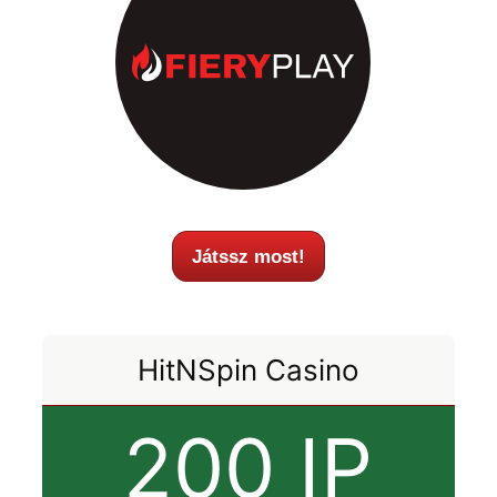
Játssz most!
HitNSpin Casino
200 IP