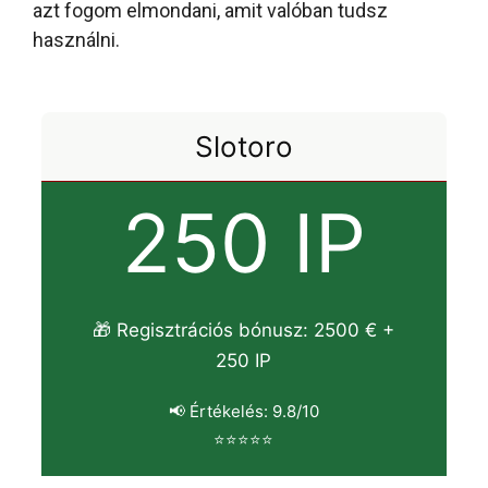
azt fogom elmondani, amit valóban tudsz
használni.
Slotoro
250 IP
🎁 Regisztrációs bónusz: 2500 € +
250 IP
📢 Értékelés: 9.8/10
⭐⭐⭐⭐⭐