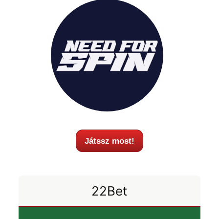
Játssz most!
22Bet