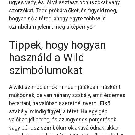
ügyes vagy, és jól választasz bónuszokat vagy
szorzókat. Tedd próbára őket, és figyeld meg,
hogyan nő a téted, ahogy egyre több wild
szimbólum jelenik meg a képernyőn.
Tippek, hogy hogyan
használd a Wild
szimbólumokat
A wild szimbólumok minden játékban másként
működnek, de van néhány szabály, amit érdemes
betartani, ha valóban szeretnél nyerni. Első
szabály: mindig figyelj a tétet. Ha egy gép
valóban jól pörög, és az ingyenes pörgetések
vagy bónusz szimbólumok aktiválódnak, akkor