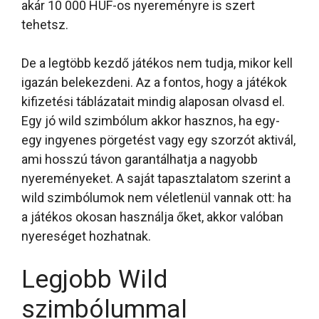
akár 10 000 HUF-os nyereményre is szert
tehetsz.
De a legtöbb kezdő játékos nem tudja, mikor kell
igazán belekezdeni. Az a fontos, hogy a játékok
kifizetési táblázatait mindig alaposan olvasd el.
Egy jó wild szimbólum akkor hasznos, ha egy-
egy ingyenes pörgetést vagy egy szorzót aktivál,
ami hosszú távon garantálhatja a nagyobb
nyereményeket. A saját tapasztalatom szerint a
wild szimbólumok nem véletlenül vannak ott: ha
a játékos okosan használja őket, akkor valóban
nyereséget hozhatnak.
Legjobb Wild
szimbólummal