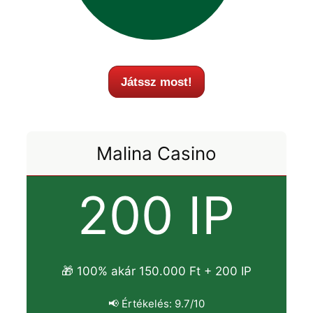
Játssz most!
Malina Casino
200 IP
🎁 100% akár 150.000 Ft + 200 IP
📢 Értékelés: 9.7/10