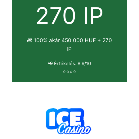
270 IP
🎁 100% akár 450.000 HUF + 270
IP
📢 Értékelés: 8.9/10
⭐⭐⭐⭐