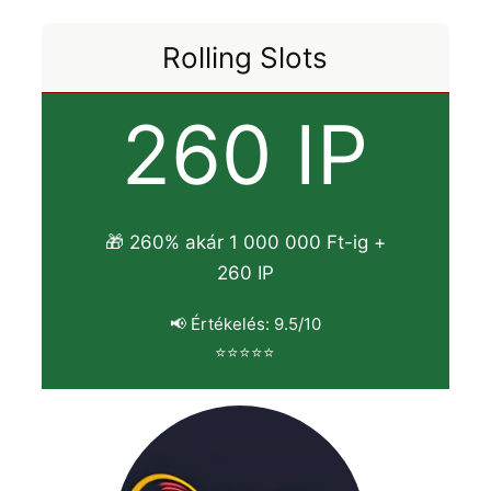
Rolling Slots
260 IP
🎁 260% akár 1 000 000 Ft-ig +
260 IP
📢 Értékelés: 9.5/10
⭐⭐⭐⭐⭐