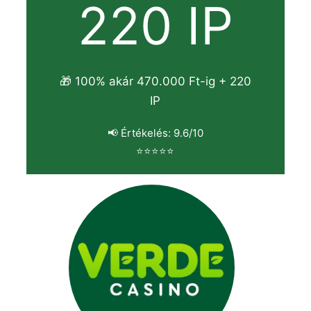
220 IP
🎁 100% akár 470.000 Ft-ig + 220
IP
📢 Értékelés: 9.6/10
⭐⭐⭐⭐⭐