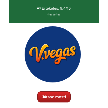
📢 Értékelés: 9.4/10
⭐⭐⭐⭐⭐
Játssz most!