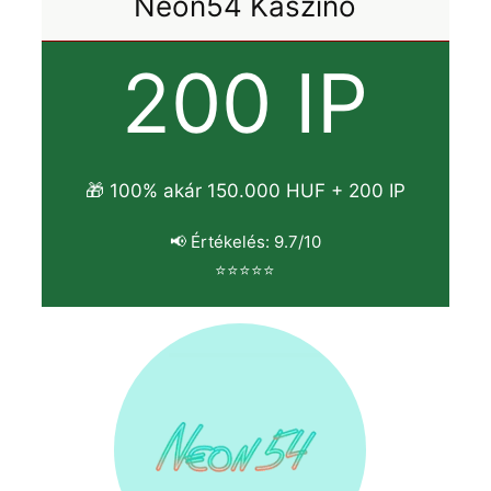
Neon54 Kaszinó
200 IP
🎁 100% akár 150.000 HUF + 200 IP
📢 Értékelés: 9.7/10
⭐⭐⭐⭐⭐