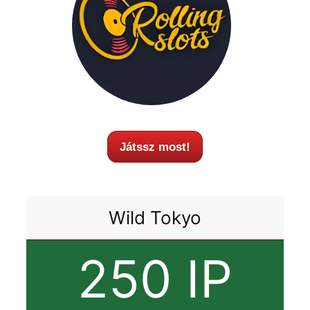
Játssz most!
Wild Tokyo
250 IP