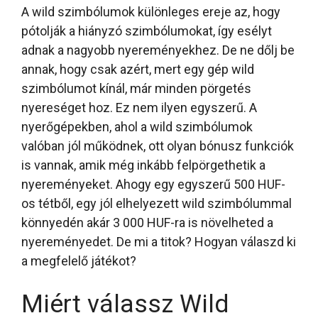
A wild szimbólumok különleges ereje az, hogy
pótolják a hiányzó szimbólumokat, így esélyt
adnak a nagyobb nyereményekhez. De ne dőlj be
annak, hogy csak azért, mert egy gép wild
szimbólumot kínál, már minden pörgetés
nyereséget hoz. Ez nem ilyen egyszerű. A
nyerőgépekben, ahol a wild szimbólumok
valóban jól működnek, ott olyan bónusz funkciók
is vannak, amik még inkább felpörgethetik a
nyereményeket. Ahogy egy egyszerű 500 HUF-
os tétből, egy jól elhelyezett wild szimbólummal
könnyedén akár 3 000 HUF-ra is növelheted a
nyereményedet. De mi a titok? Hogyan válaszd ki
a megfelelő játékot?
Miért válassz Wild