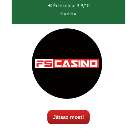
📢 Értékelés: 9.6/10
⭐⭐⭐⭐⭐
Játssz most!