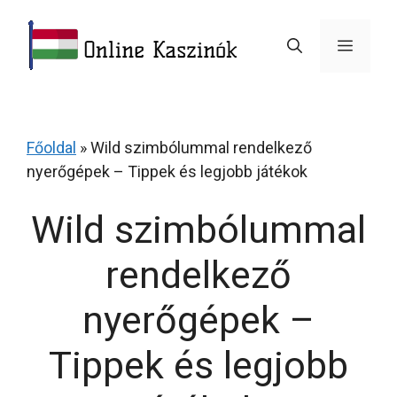
Skip
to
Menu
content
Főoldal
»
Wild szimbólummal rendelkező
nyerőgépek – Tippek és legjobb játékok
Wild szimbólummal
rendelkező
nyerőgépek –
Tippek és legjobb