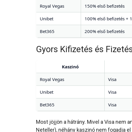
Royal Vegas
150% első befizetés
Unibet
100% első befizetés + 
Bet365
200% első befizetés
Gyors Kifizetés és Fizet
Kaszinó
Royal Vegas
Visa
Unibet
Visa
Bet365
Visa
Most jöjjön a hátrány. Mivel a Visa nem an
Neteller), néhány kaszinó nem fogadja el