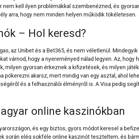
or nem kell ilyen problémákkal szembenézned, és gyorsan
esély arra, hogy nem minden helyen működik tökéletesen.
nók – Hol keresd?
, az Unibet és a Bet365, és nem véletlenül. Mindegyik k
apokat várnod, hogy a nyereményed nálad legyen. Az, hogy 
, milyen gyorsan érkeznek a kifizetések, és milyen játék
a pókerezni akarsz, mert mindig van egy asztal, ahol lehe
őségéről és a felhasználói élményről is. A Visa pedig se
agyar online kaszinókban
arországon, és egy biztos, gyors módot keresel a befize
vek során elég sokféle online kaszinót teszteltem, és b