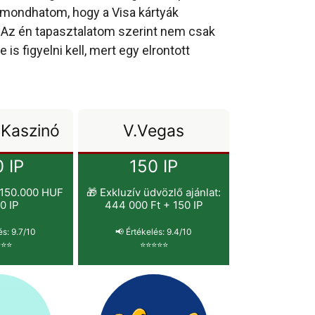
zt mondhatom, hogy a Visa kártyák
. Az én tapasztalatom szerint nem csak
s figyelni kell, mert egy elrontott
Kaszinó
V.Vegas
 IP
150 IP
 150.000 HUF
🎁 Exkluzív üdvözlő ajánlat:
0 IP
444 000 Ft + 150 IP
és: 9.7/10
📢 Értékelés: 9.4/10
⭐⭐⭐
⭐⭐⭐⭐⭐