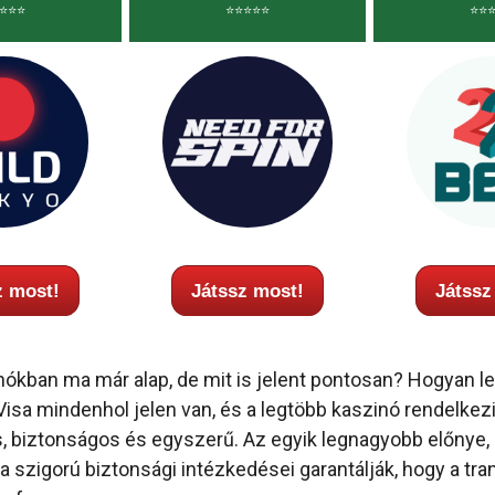
⭐⭐⭐
⭐⭐⭐⭐⭐
⭐⭐
z most!
Játssz most!
Játssz
inókban ma már alap, de mit is jelent pontosan? Hogyan l
a Visa mindenhol jelen van, és a legtöbb kaszinó rendelk
s, biztonságos és egyszerű. Az egyik legnagyobb előnye,
 szigorú biztonsági intézkedései garantálják, hogy a tr