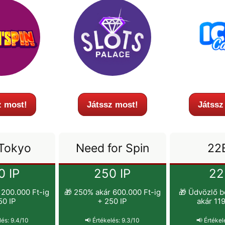
z most!
Játssz most!
Játssz
 Tokyo
Need for Spin
22
0 IP
250 IP
22
 200.000 Ft-ig
🎁 250% akár 600.000 Ft-ig
🎁 Üdvözlő 
50 IP
+ 250 IP
akár 11
lés: 9.4/10
📢 Értékelés: 9.3/10
📢 Értékel