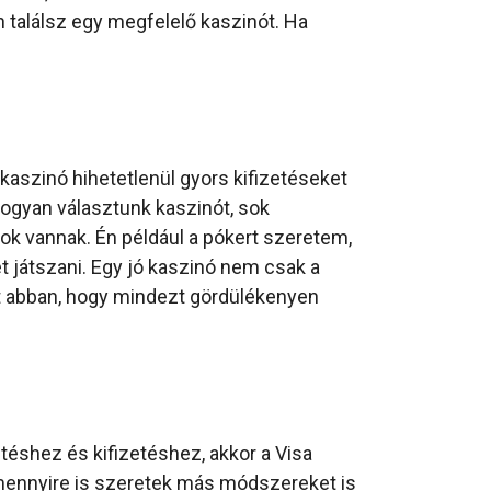
 találsz egy megfelelő kaszinót. Ha
aszinó hihetetlenül gyors kifizetéseket
hogyan választunk kaszinót, sok
ok vannak. Én például a pókert szeretem,
t játszani. Egy jó kaszinó nem csak a
gít abban, hogy mindezt gördülékenyen
téshez és kifizetéshez, akkor a Visa
ármennyire is szeretek más módszereket is