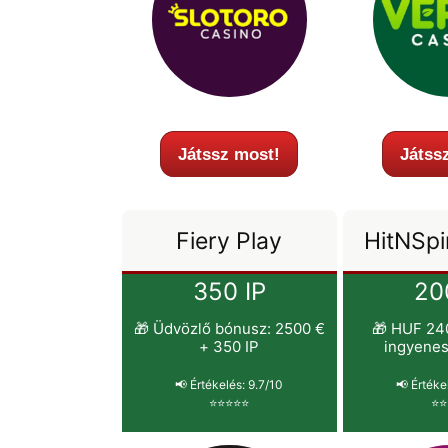
Játssz most!
Játss
Fiery Play
HitNSpi
350 IP
20
🎁 Üdvözlő bónusz: 2500 €
🎁 HUF 24
+ 350 IP
ingyenes
📢 Értékelés: 9.7/10
📢 Értéke
⭐⭐⭐⭐⭐
⭐⭐