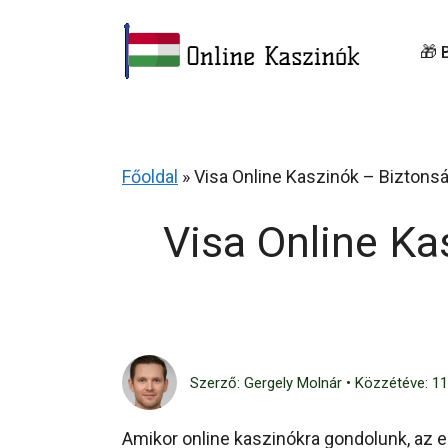
Skip
to
🎁 
content
Főoldal
»
Visa Online Kaszinók – Biztonsá
Visa Online Ka
Szerző: Gergely Molnár • Közzétéve: 11.
Amikor online kaszinókra gondolunk, az 