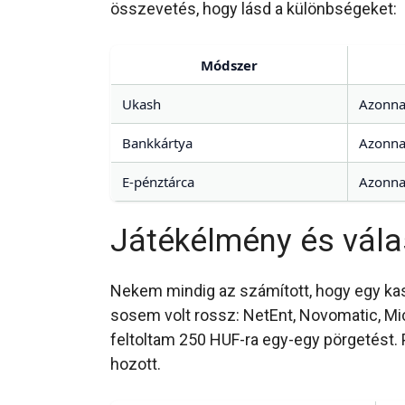
összevetés, hogy lásd a különbségeket:
Módszer
Ukash
Azonna
Bankkártya
Azonna
E-pénztárca
Azonna
Játékélmény és vála
Nekem mindig az számított, hogy egy kas
sosem volt rossz: NetEnt, Novomatic, Mic
feltoltam 250 HUF-ra egy-egy pörgetést. 
hozott.