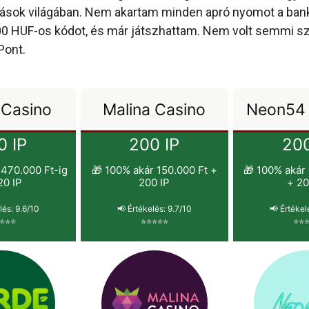
talások világában. Nem akartam minden apró nyomot a ba
00 HUF-os kódot, és már játszhattam. Nem volt semmi sz
Pont.
 Casino
Malina Casino
Neon54 
0 IP
200 IP
200
 470.000 Ft-ig
🎁 100% akár 150.000 Ft +
🎁 100% akár
20 IP
200 IP
+ 20
lés: 9.6/10
📢 Értékelés: 9.7/10
📢 Értékel
⭐⭐⭐
⭐⭐⭐⭐⭐
⭐⭐