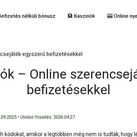
Befizetés nélküli bónusz
🏦 Kaszinók
🎰 Online n
csejáték egyszerű befizetésekkel
ók – Online szerencsej
befizetésekkel
09.2025 • Utolsó frissítés: 2026.04.27
kódokat, amikor a legtöbben még nem is tudták, hogy lét