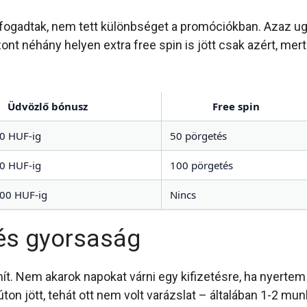
t fogadtak, nem tett különbséget a promóciókban. Azaz 
ont néhány helyen extra free spin is jött csak azért, mert
Üdvözlő bónusz
Free spin
0 HUF-ig
50 pörgetés
0 HUF-ig
100 pörgetés
00 HUF-ig
Nincs
és gyorsaság
t. Nem akarok napokat várni egy kifizetésre, ha nyertem
 úton jött, tehát ott nem volt varázslat – általában 1-2 mu