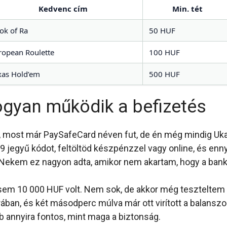
Kedvenc cím
Min. tét
ok of Ra
50 HUF
ropean Roulette
100 HUF
xas Hold’em
500 HUF
ogyan működik a befizetés
lt, most már PaySafeCard néven fut, de én még mindig Uk
 jegyű kódot, feltöltöd készpénzzel vagy online, és enny
Nekem ez nagyon adta, amikor nem akartam, hogy a bank l
em 10 000 HUF volt. Nem sok, de akkor még teszteltem 
ában, és két másodperc múlva már ott virított a balanszo
b annyira fontos, mint maga a biztonság.