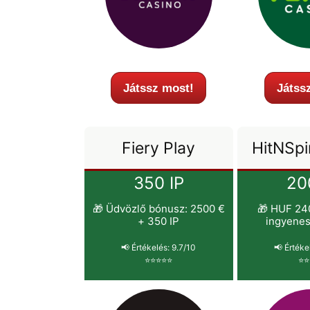
Játssz most!
Játss
Fiery Play
HitNSpi
350 IP
20
🎁 Üdvözlő bónusz: 2500 €
🎁 HUF 24
+ 350 IP
ingyenes
📢 Értékelés: 9.7/10
📢 Értéke
⭐⭐⭐⭐⭐
⭐⭐