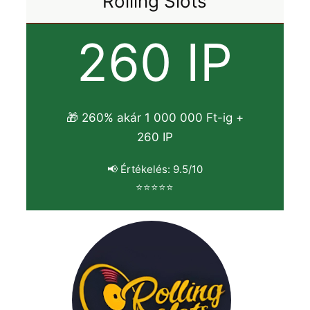
Rolling Slots
260 IP
🎁 260% akár 1 000 000 Ft-ig +
260 IP
📢 Értékelés: 9.5/10
⭐⭐⭐⭐⭐