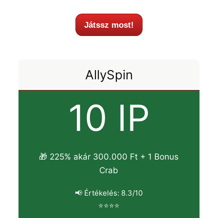
Játssz most!
AllySpin
10 IP
🎁 225% akár 300.000 Ft + 1 Bonus
Crab
📢 Értékelés: 8.3/10
⭐⭐⭐⭐