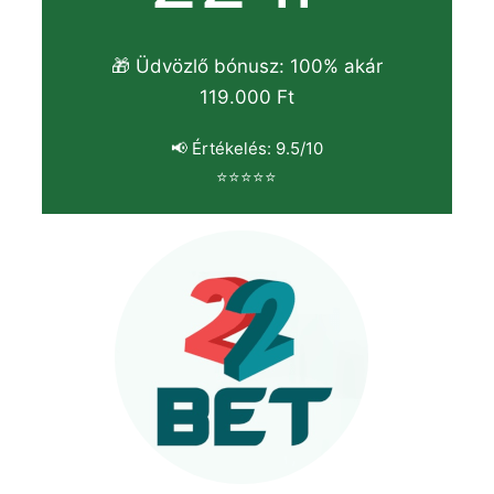
🎁 Üdvözlő bónusz: 100% akár
119.000 Ft
📢 Értékelés: 9.5/10
⭐⭐⭐⭐⭐