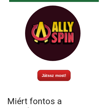
Játssz most!
Miért fontos a