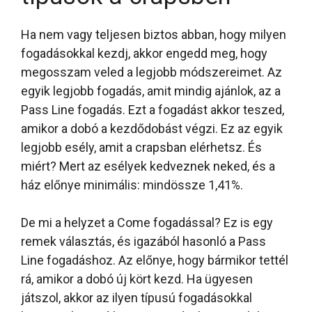
Ha nem vagy teljesen biztos abban, hogy milyen
fogadásokkal kezdj, akkor engedd meg, hogy
megosszam veled a legjobb módszereimet. Az
egyik legjobb fogadás, amit mindig ajánlok, az a
Pass Line fogadás. Ezt a fogadást akkor teszed,
amikor a dobó a kezdődobást végzi. Ez az egyik
legjobb esély, amit a crapsban elérhetsz. És
miért? Mert az esélyek kedveznek neked, és a
ház előnye minimális: mindössze 1,41%.
De mi a helyzet a Come fogadással? Ez is egy
remek választás, és igazából hasonló a Pass
Line fogadáshoz. Az előnye, hogy bármikor tettél
rá, amikor a dobó új kört kezd. Ha ügyesen
játszol, akkor az ilyen típusú fogadásokkal