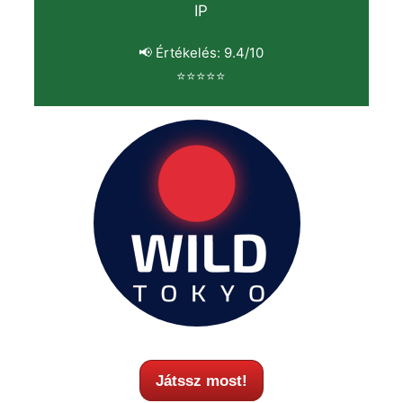
IP
📢 Értékelés: 9.4/10
⭐⭐⭐⭐⭐
Játssz most!