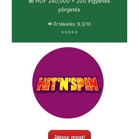
🎁 HUF 240,000 + 200 ingyenes
pörgetés
📢 Értékelés: 9.3/10
⭐⭐⭐⭐⭐
Játssz most!