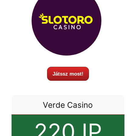
Játssz most!
Verde Casino
220 IP