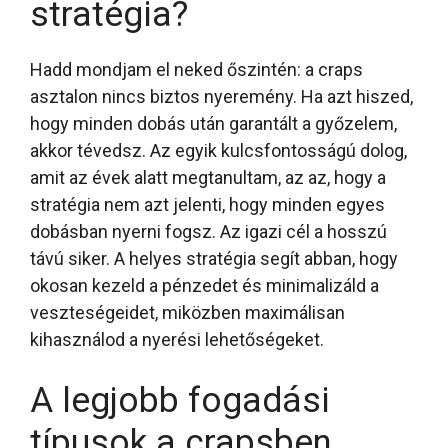
stratégia?
Hadd mondjam el neked őszintén: a craps
asztalon nincs biztos nyeremény. Ha azt hiszed,
hogy minden dobás után garantált a győzelem,
akkor tévedsz. Az egyik kulcsfontosságú dolog,
amit az évek alatt megtanultam, az az, hogy a
stratégia nem azt jelenti, hogy minden egyes
dobásban nyerni fogsz. Az igazi cél a hosszú
távú siker. A helyes stratégia segít abban, hogy
okosan kezeld a pénzedet és minimalizáld a
veszteségeidet, miközben maximálisan
kihasználod a nyerési lehetőségeket.
A legjobb fogadási
típusok a crapsben