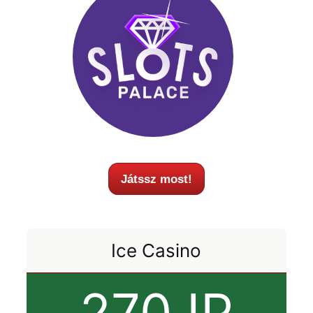
Játssz most!
Ice Casino
270 IP