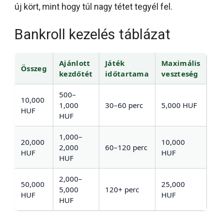
új kört, mint hogy túl nagy tétet tegyél fel.
Bankroll kezelés táblázat
Ajánlott
Játék
Maximális
Összeg
kezdőtét
időtartama
veszteség
500–
10,000
1,000
30–60 perc
5,000 HUF
HUF
HUF
1,000–
20,000
10,000
2,000
60–120 perc
HUF
HUF
HUF
2,000–
50,000
25,000
5,000
120+ perc
HUF
HUF
HUF