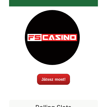
Játssz most!