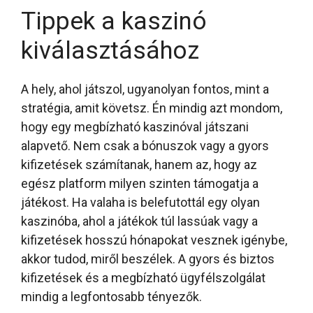
Tippek a kaszinó
kiválasztásához
A hely, ahol játszol, ugyanolyan fontos, mint a
stratégia, amit követsz. Én mindig azt mondom,
hogy egy megbízható kaszinóval játszani
alapvető. Nem csak a bónuszok vagy a gyors
kifizetések számítanak, hanem az, hogy az
egész platform milyen szinten támogatja a
játékost. Ha valaha is belefutottál egy olyan
kaszinóba, ahol a játékok túl lassúak vagy a
kifizetések hosszú hónapokat vesznek igénybe,
akkor tudod, miről beszélek. A gyors és biztos
kifizetések és a megbízható ügyfélszolgálat
mindig a legfontosabb tényezők.