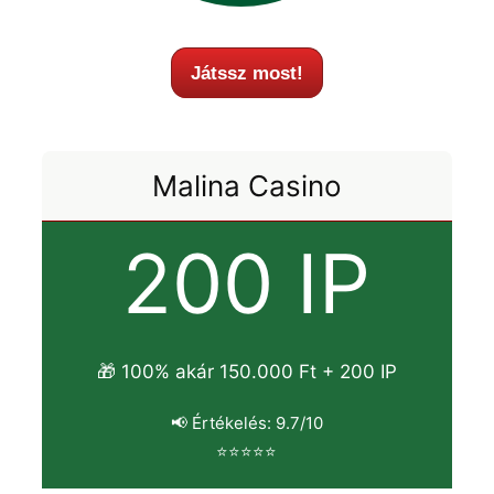
Játssz most!
Malina Casino
200 IP
🎁 100% akár 150.000 Ft + 200 IP
📢 Értékelés: 9.7/10
⭐⭐⭐⭐⭐