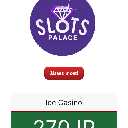
Játssz most!
Ice Casino
270 IP