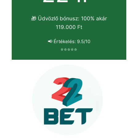
🎁 Üdvözlő bónusz: 100% akár
119.000 Ft
📢 Értékelés: 9.5/10
⭐⭐⭐⭐⭐