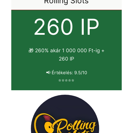
Rolling Slots
260 IP
🎁 260% akár 1 000 000 Ft-ig +
260 IP
📢 Értékelés: 9.5/10
⭐⭐⭐⭐⭐