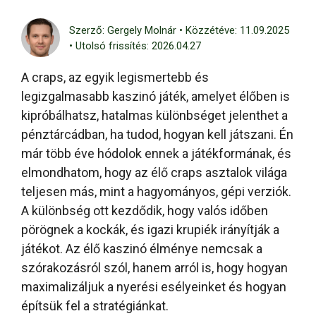
Szerző: Gergely Molnár • Közzétéve: 11.09.2025
• Utolsó frissítés: 2026.04.27
A craps, az egyik legismertebb és
legizgalmasabb kaszinó játék, amelyet élőben is
kipróbálhatsz, hatalmas különbséget jelenthet a
pénztárcádban, ha tudod, hogyan kell játszani. Én
már több éve hódolok ennek a játékformának, és
elmondhatom, hogy az élő craps asztalok világa
teljesen más, mint a hagyományos, gépi verziók.
A különbség ott kezdődik, hogy valós időben
pörögnek a kockák, és igazi krupiék irányítják a
játékot. Az élő kaszinó élménye nemcsak a
szórakozásról szól, hanem arról is, hogy hogyan
maximalizáljuk a nyerési esélyeinket és hogyan
építsük fel a stratégiánkat.