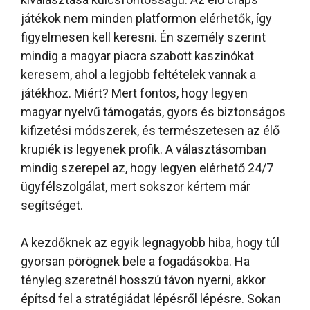
játékok nem minden platformon elérhetők, így
figyelmesen kell keresni. Én személy szerint
mindig a magyar piacra szabott kaszinókat
keresem, ahol a legjobb feltételek vannak a
játékhoz. Miért? Mert fontos, hogy legyen
magyar nyelvű támogatás, gyors és biztonságos
kifizetési módszerek, és természetesen az élő
krupiék is legyenek profik. A választásomban
mindig szerepel az, hogy legyen elérhető 24/7
ügyfélszolgálat, mert sokszor kértem már
segítséget.
A kezdőknek az egyik legnagyobb hiba, hogy túl
gyorsan pörögnek bele a fogadásokba. Ha
tényleg szeretnél hosszú távon nyerni, akkor
építsd fel a stratégiádat lépésről lépésre. Sokan