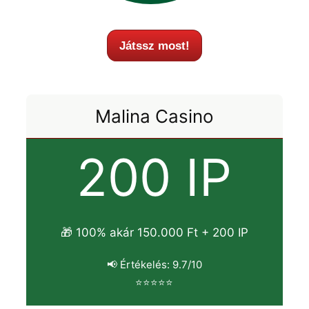
Játssz most!
Malina Casino
200 IP
🎁 100% akár 150.000 Ft + 200 IP
📢 Értékelés: 9.7/10
⭐⭐⭐⭐⭐