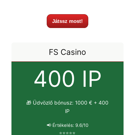
Játssz most!
FS Casino
400 IP
🎁 Üdvözlő bónusz: 1000 € + 400
IP
📢 Értékelés: 9.6/10
⭐⭐⭐⭐⭐