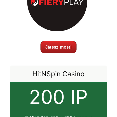
Játssz most!
HitNSpin Casino
200 IP