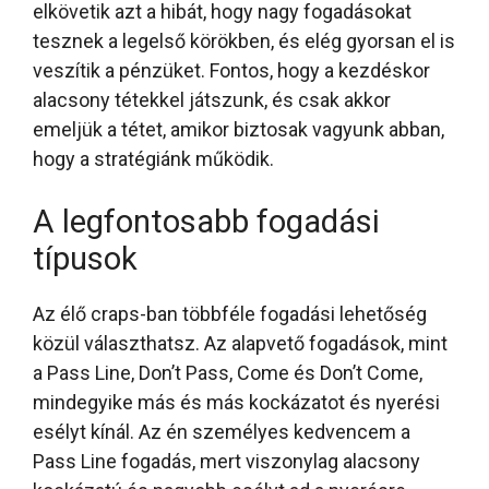
elkövetik azt a hibát, hogy nagy fogadásokat
tesznek a legelső körökben, és elég gyorsan el is
veszítik a pénzüket. Fontos, hogy a kezdéskor
alacsony tétekkel játszunk, és csak akkor
emeljük a tétet, amikor biztosak vagyunk abban,
hogy a stratégiánk működik.
A legfontosabb fogadási
típusok
Az élő craps-ban többféle fogadási lehetőség
közül választhatsz. Az alapvető fogadások, mint
a Pass Line, Don’t Pass, Come és Don’t Come,
mindegyike más és más kockázatot és nyerési
esélyt kínál. Az én személyes kedvencem a
Pass Line fogadás, mert viszonylag alacsony