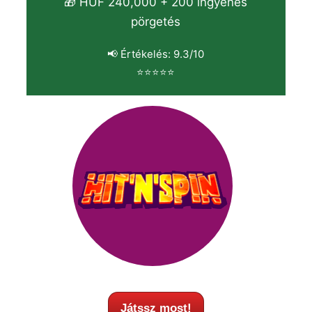
🎁 HUF 240,000 + 200 ingyenes
pörgetés
📢 Értékelés: 9.3/10
⭐⭐⭐⭐⭐
Játssz most!