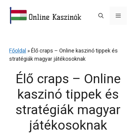
Skip
to
Menu
content
Főoldal
»
Élő craps – Online kaszinó tippek és
stratégiák magyar játékosoknak
Élő craps – Online
kaszinó tippek és
stratégiák magyar
játékosoknak