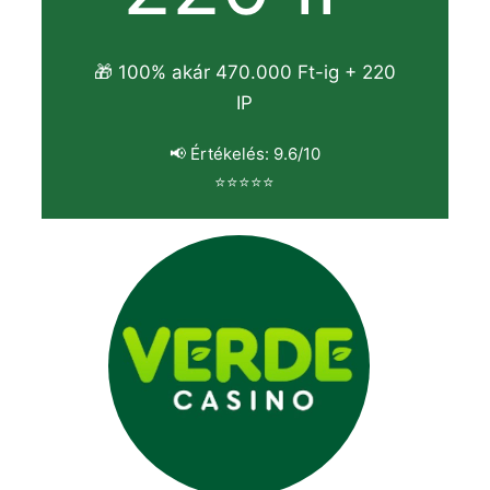
🎁 100% akár 470.000 Ft-ig + 220
IP
📢 Értékelés: 9.6/10
⭐⭐⭐⭐⭐