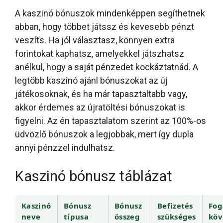
A kaszinó bónuszok mindenképpen segíthetnek
abban, hogy többet játssz és kevesebb pénzt
veszíts. Ha jól választasz, könnyen extra
forintokat kaphatsz, amelyekkel játszhatsz
anélkül, hogy a saját pénzedet kockáztatnád. A
legtöbb kaszinó ajánl bónuszokat az új
játékosoknak, és ha már tapasztaltabb vagy,
akkor érdemes az újratöltési bónuszokat is
figyelni. Az én tapasztalatom szerint az 100%-os
üdvözlő bónuszok a legjobbak, mert így dupla
annyi pénzzel indulhatsz.
Kaszinó bónusz táblázat
Kaszinó
Bónusz
Bónusz
Befizetés
Fog
neve
típusa
összeg
szükséges
köv