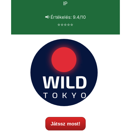
IP
📢 Értékelés: 9.4/10
⭐⭐⭐⭐⭐
Játssz most!