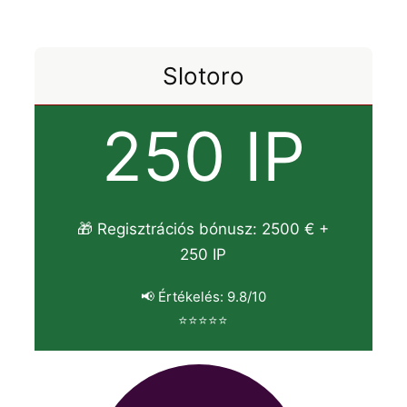
Slotoro
250 IP
🎁 Regisztrációs bónusz: 2500 € +
250 IP
📢 Értékelés: 9.8/10
⭐⭐⭐⭐⭐