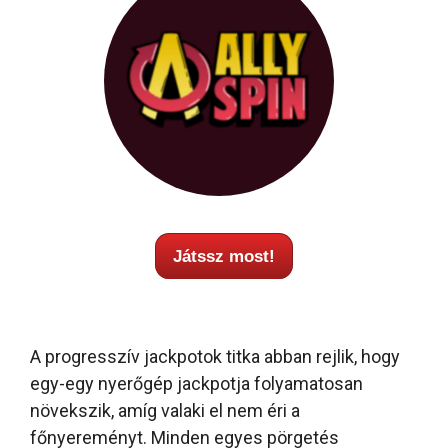
Játssz most!
A progresszív jackpotok titka abban rejlik, hogy
egy-egy nyerőgép jackpotja folyamatosan
növekszik, amíg valaki el nem éri a
főnyereményt. Minden egyes pörgetés