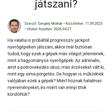
játszani?
Szerző: Gergely Molnár • Közzétéve: 11.09.2025
• Utolsó frissítés: 2026.04.27
Ha valaha is próbáltál progresszív jackpot
nyerőgépeken játszani, akkor már biztosan
tudod, hogy ezek a gépek más világot jelentenek,
mint a hagyományos nyerőgépek. Az adrenalin,
amit a potnövekedés okoz, más érzéseket vált ki,
mint egy sima pörgetés. De hogyan is működnek
valójában ezek a gépek? Miért hoznak hatalmas
nyereményeket, és miért van ennyi titok
körülöttük?