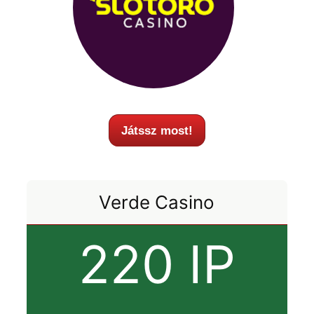
Játssz most!
Verde Casino
220 IP