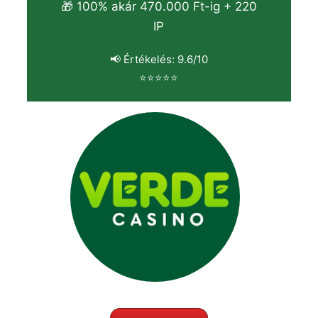
🎁 100% akár 470.000 Ft-ig + 220
IP
📢 Értékelés: 9.6/10
⭐⭐⭐⭐⭐