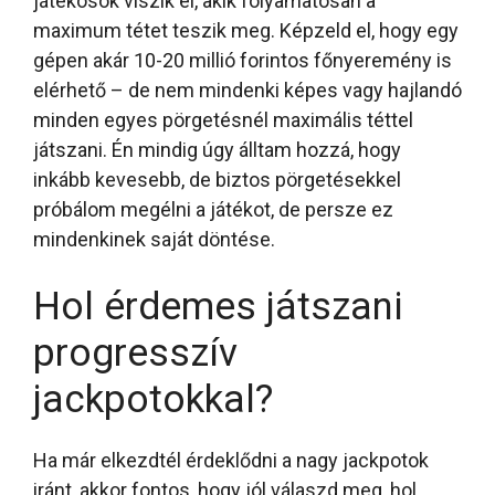
játékosok viszik el, akik folyamatosan a
maximum tétet teszik meg. Képzeld el, hogy egy
gépen akár 10-20 millió forintos főnyeremény is
elérhető – de nem mindenki képes vagy hajlandó
minden egyes pörgetésnél maximális téttel
játszani. Én mindig úgy álltam hozzá, hogy
inkább kevesebb, de biztos pörgetésekkel
próbálom megélni a játékot, de persze ez
mindenkinek saját döntése.
Hol érdemes játszani
progresszív
jackpotokkal?
Ha már elkezdtél érdeklődni a nagy jackpotok
iránt, akkor fontos, hogy jól válaszd meg, hol