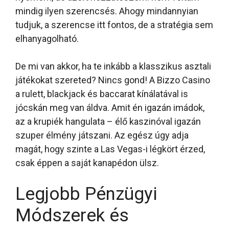
mindig ilyen szerencsés. Ahogy mindannyian
tudjuk, a szerencse itt fontos, de a stratégia sem
elhanyagolható.
De mi van akkor, ha te inkább a klasszikus asztali
játékokat szereted? Nincs gond! A Bizzo Casino
a rulett, blackjack és baccarat kínálatával is
jócskán meg van áldva. Amit én igazán imádok,
az a krupiék hangulata – élő kaszinóval igazán
szuper élmény játszani. Az egész úgy adja
magát, hogy szinte a Las Vegas-i légkört érzed,
csak éppen a saját kanapédon ülsz.
Legjobb Pénzügyi
Módszerek és