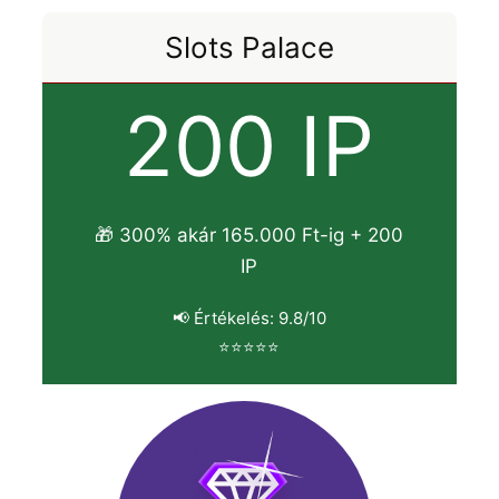
Slots Palace
200 IP
🎁 300% akár 165.000 Ft-ig + 200
IP
📢 Értékelés: 9.8/10
⭐⭐⭐⭐⭐