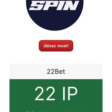
Játssz most!
22Bet
22 IP