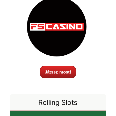
Játssz most!
Rolling Slots