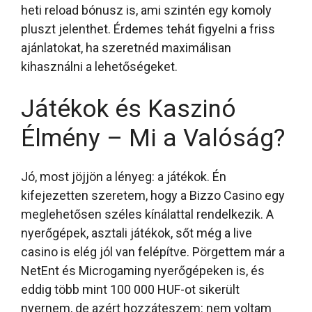
heti reload bónusz is, ami szintén egy komoly
pluszt jelenthet. Érdemes tehát figyelni a friss
ajánlatokat, ha szeretnéd maximálisan
kihasználni a lehetőségeket.
Játékok és Kaszinó
Élmény – Mi a Valóság?
Jó, most jöjjön a lényeg: a játékok. Én
kifejezetten szeretem, hogy a Bizzo Casino egy
meglehetősen széles kínálattal rendelkezik. A
nyerőgépek, asztali játékok, sőt még a live
casino is elég jól van felépítve. Pörgettem már a
NetEnt és Microgaming nyerőgépeken is, és
eddig több mint 100 000 HUF-ot sikerült
nyernem, de azért hozzáteszem: nem voltam