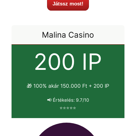
Játssz most!
Malina Casino
200 IP
🎁 100% akár 150.000 Ft + 200 IP
📢 Értékelés: 9.7/10
⭐⭐⭐⭐⭐