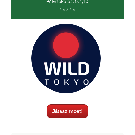
📢 Értékelés: 9.4/10
⭐⭐⭐⭐⭐
Játssz most!