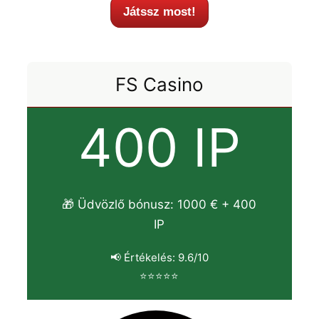
Játssz most!
FS Casino
400 IP
🎁 Üdvözlő bónusz: 1000 € + 400
IP
📢 Értékelés: 9.6/10
⭐⭐⭐⭐⭐