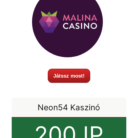
Játssz most!
Neon54 Kaszinó
200 IP