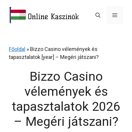
Skip
to
Menu
content
Főoldal
»
Bizzo Casino vélemények és
tapasztalatok [year] – Megéri játszani?
Bizzo Casino
vélemények és
tapasztalatok 2026
– Megéri játszani?