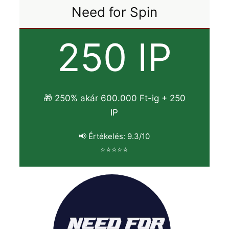
Need for Spin
250 IP
🎁 250% akár 600.000 Ft-ig + 250
IP
📢 Értékelés: 9.3/10
⭐⭐⭐⭐⭐