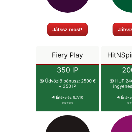
Játssz most!
Játss
Fiery Play
HitNSpi
350 IP
20
🎁 Üdvözlő bónusz: 2500 €
🎁 HUF 24
+ 350 IP
ingyenes
📢 Értékelés: 9.7/10
📢 Értéke
⭐⭐⭐⭐⭐
⭐⭐