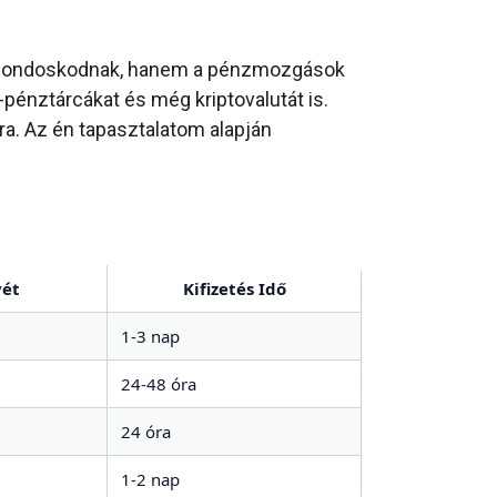
ől gondoskodnak, hanem a pénzmozgások
e-pénztárcákat és még kriptovalutát is.
ra. Az én tapasztalatom alapján
ét
Kifizetés Idő
1-3 nap
24-48 óra
24 óra
1-2 nap