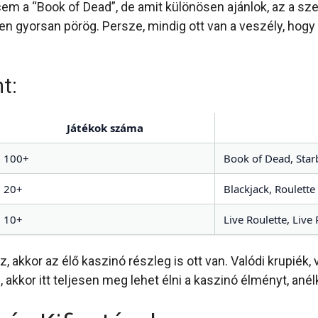
cem a “Book of Dead”, de amit különösen ajánlok, az a s
n gyorsan pörög. Persze, mindig ott van a veszély, hogy t
t:
Játékok száma
100+
Book of Dead, Star
20+
Blackjack, Roulette
10+
Live Roulette, Live
, akkor az élő kaszinó részleg is ott van. Valódi krupiék
 akkor itt teljesen meg lehet élni a kaszinó élményt, anél