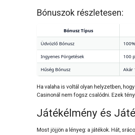
Bónuszok részletesen:
Bónusz Típus
Üdvözlő Bónusz
100%
Ingyenes Pörgetések
100 p
Hűség Bónusz
Akár
Ha valaha is voltál olyan helyzetben, ho
Casinonál nem fogsz csalódni. Ezek tényl
Játékélmény és Játé
Most jöjjön a lényeg: a játékok. Hát, srác