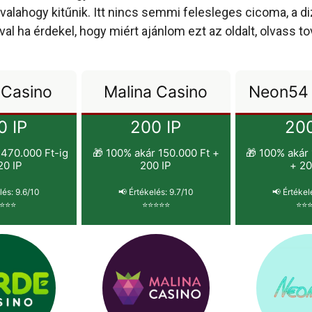
alahogy kitűnik. Itt nincs semmi felesleges cicoma, a dizá
al ha érdekel, hogy miért ajánlom ezt az oldalt, olvass to
 Casino
Malina Casino
Neon54 
0 IP
200 IP
200
 470.000 Ft-ig
🎁 100% akár 150.000 Ft +
🎁 100% akár
20 IP
200 IP
+ 20
lés: 9.6/10
📢 Értékelés: 9.7/10
📢 Értékel
⭐⭐⭐
⭐⭐⭐⭐⭐
⭐⭐