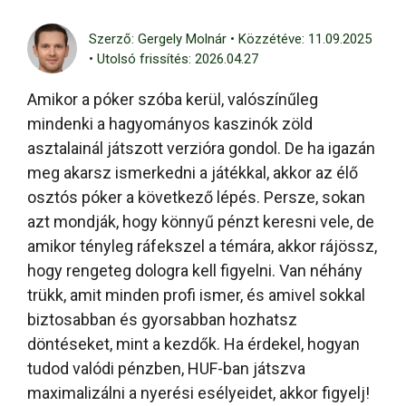
Szerző: Gergely Molnár • Közzétéve: 11.09.2025
• Utolsó frissítés: 2026.04.27
Amikor a póker szóba kerül, valószínűleg
mindenki a hagyományos kaszinók zöld
asztalainál játszott verzióra gondol. De ha igazán
meg akarsz ismerkedni a játékkal, akkor az élő
osztós póker a következő lépés. Persze, sokan
azt mondják, hogy könnyű pénzt keresni vele, de
amikor tényleg ráfekszel a témára, akkor rájössz,
hogy rengeteg dologra kell figyelni. Van néhány
trükk, amit minden profi ismer, és amivel sokkal
biztosabban és gyorsabban hozhatsz
döntéseket, mint a kezdők. Ha érdekel, hogyan
tudod valódi pénzben, HUF-ban játszva
maximalizálni a nyerési esélyeidet, akkor figyelj!