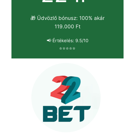
🎁 Üdvözlő bónusz: 100% akár
119.000 Ft
📢 Értékelés: 9.5/10
⭐⭐⭐⭐⭐