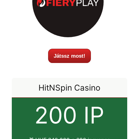
Játssz most!
HitNSpin Casino
200 IP