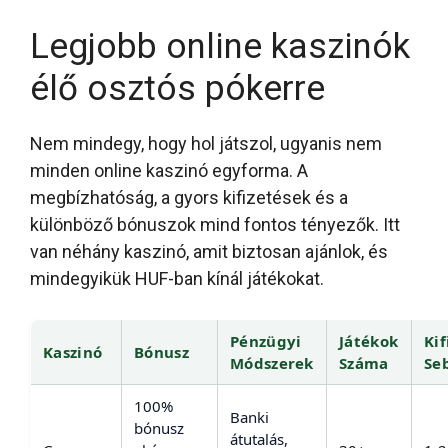
Legjobb online kaszinók
élő osztós pókerre
Nem mindegy, hogy hol játszol, ugyanis nem
minden online kaszinó egyforma. A
megbízhatóság, a gyors kifizetések és a
különböző bónuszok mind fontos tényezők. Itt
van néhány kaszinó, amit biztosan ajánlok, és
mindegyikük HUF-ban kínál játékokat.
Pénzügyi
Játékok
Kif
Kaszinó
Bónusz
Módszerek
Száma
Se
100%
Banki
bónusz
átutalás,