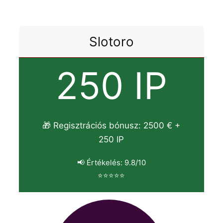
Slotoro
250 IP
🎁 Regisztrációs bónusz: 2500 € +
250 IP
📢 Értékelés: 9.8/10
⭐⭐⭐⭐⭐