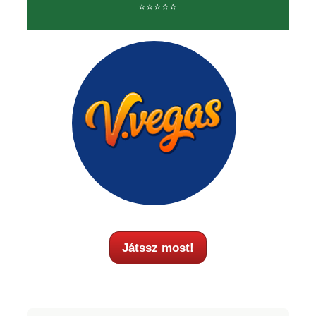
⭐⭐⭐⭐⭐
Játssz most!