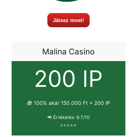
Játssz most!
Malina Casino
200 IP
🎁 100% akár 150.000 Ft + 200 IP
📢 Értékelés: 9.7/10
⭐⭐⭐⭐⭐