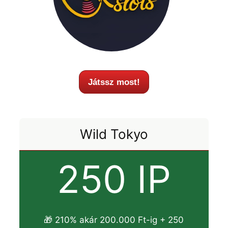
Játssz most!
Wild Tokyo
250 IP
🎁 210% akár 200.000 Ft-ig + 250