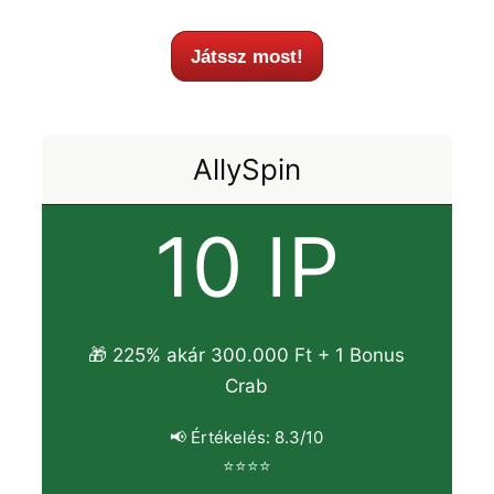
Játssz most!
AllySpin
10 IP
🎁 225% akár 300.000 Ft + 1 Bonus
Crab
📢 Értékelés: 8.3/10
⭐⭐⭐⭐