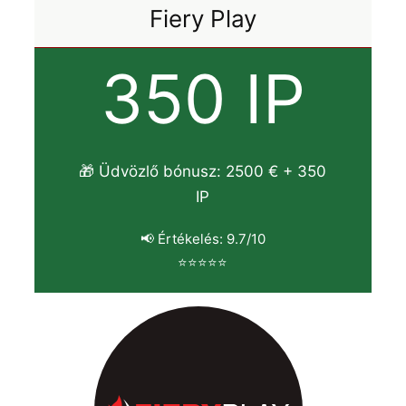
Fiery Play
350 IP
🎁 Üdvözlő bónusz: 2500 € + 350
IP
📢 Értékelés: 9.7/10
⭐⭐⭐⭐⭐