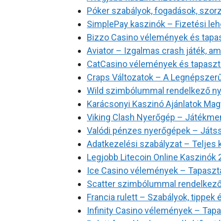
Póker szabályok, fogadások, szor
SimplePay kaszinók – Fizetési le
Bizzo Casino vélemények és tapas
Aviator – Izgalmas crash játék, am
CatCasino vélemények és tapaszta
Craps Változatok – A Legnépszer
Wild szimbólummal rendelkező ny
Karácsonyi Kaszinó Ajánlatok Ma
Viking Clash Nyerőgép – Játékmen
Valódi pénzes nyerőgépek – Játss
Adatkezelési szabályzat – Teljes k
Legjobb Litecoin Online Kaszinók
Ice Casino vélemények – Tapaszta
Scatter szimbólummal rendelkező 
Francia rulett – Szabályok, tippek
Infinity Casino vélemények – Tapa