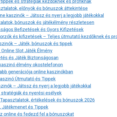
tippek és stratégiák kezdőknek és profiknak
ztalatok, előnyök és bónuszok áttekintése
ne kaszinók – Játssz és nyerj a legjobb játékokkal
alatok, bónuszok és játékélmény részletesen
nságos Befizetések és Gyors Kifizetések
orzók és kifizetések – Teljes útmutató kezdőknek és pr
szinók – Játék, bónuszok és tippek
 Online Slot Játék Élmény
etés és Játék Biztonságosan
e kaszinó élmény okostelefonon
abb generációja online kaszinókban
Kaszinó Útmutató és Tippek
zinók – Játssz és nyerj a legjobb játékokkal
stratégiák és nyerési esélyek
apasztalatok, értékelések és bónuszok 2026
, Játékmenet és Tippek
z online és fedezd fel a bónuszokat