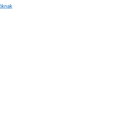
dóknak