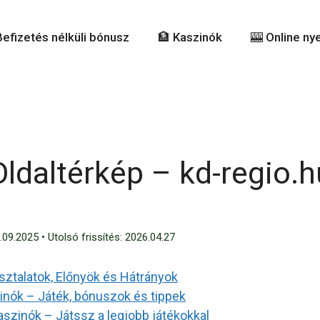
Befizetés nélküli bónusz
🏦 Kaszinók
🎰 Online n
Oldaltérkép – kd-regio.h
09.2025 • Utolsó frissítés: 2026.04.27
ztalatok, Előnyök és Hátrányok
inók – Játék, bónuszok és tippek
szinók – Játssz a legjobb játékokkal