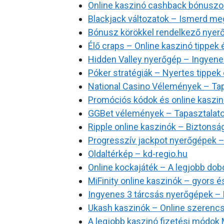
Online kaszinó cashback bónuszok
Blackjack változatok – Ismerd me
Bónusz körökkel rendelkező nyerőg
Élő craps – Online kaszinó tippek
Hidden Valley nyerőgép – Ingyenes
Póker stratégiák – Nyertes tippek
National Casino Vélemények – Ta
Promóciós kódok és online kaszin
GGBet vélemények – Tapasztalato
Ripple online kaszinók – Biztons
Progresszív jackpot nyerőgépek 
Oldaltérkép – kd-regio.hu
Online kockajáték – A legjobb dob
MiFinity online kaszinók – gyors 
Ingyenes 3 tárcsás nyerőgépek – 
Ukash kaszinók – Online szerencs
A legjobb kaszinó fizetési módo