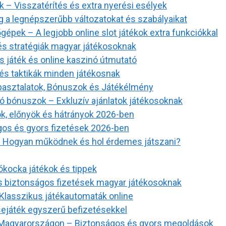
 – Visszatérítés és extra nyerési esélyek
g a legnépszerűbb változatokat és szabályaikat
épek – A legjobb online slot játékok extra funkciókkal
 és stratégiák magyar játékosoknak
 játék és online kaszinó útmutató
 és taktikák minden játékosnak
pasztalatok, Bónuszok és Játékélmény
ó bónuszok – Exkluzív ajánlatok játékosoknak
k, előnyök és hátrányok 2026-ben
ágos és gyors fizetések 2026-ben
– Hogyan működnek és hol érdemes játszani?
ókocka játékok és tippek
és biztonságos fizetések magyar játékosoknak
Klasszikus játékautomaták online
ejáték egyszerű befizetésekkel
k Magyarországon – Biztonságos és gyors megoldások