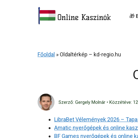
Skip
to
🎁 
content
Főoldal
»
Oldaltérkép – kd-regio.hu
Szerző: Gergely Molnár • Közzétéve: 12.
LibraBet Vélemények 2026 – Tapas
Amatic nyerőgépek és online kasz
BF Games nyerőgépek és online ka