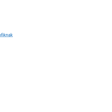
ofiknak